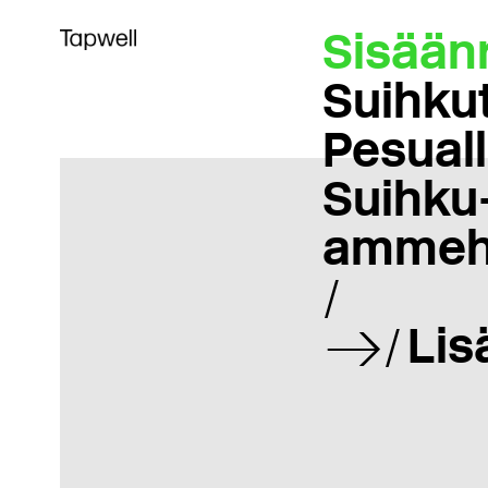
Sisään
Suihku
Pesual
Suihku-
ammeh
Lis