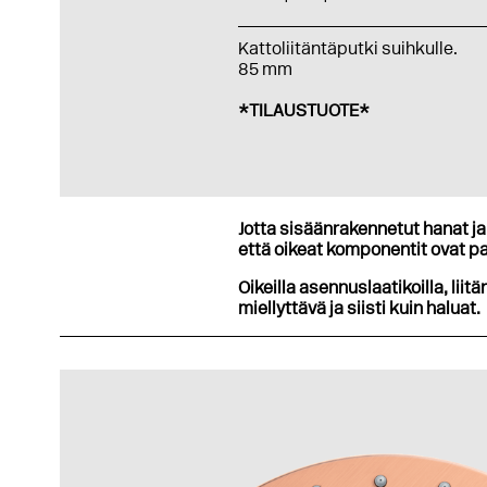
Kattoliitäntäputki suihkulle.
85 mm
*TILAUSTUOTE*
Jotta sisäänrakennetut hanat ja 
että oikeat komponentit ovat pa
Oikeilla asennuslaatikoilla, liitä
miellyttävä ja siisti kuin haluat.