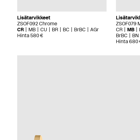
Lisätarvikkeet
Lisätarvik
ZSOF092 Chrome
ZSOF079 M
CR
MB
CU
BR
BC
BrBC
AGr
CR
MB
Hinta 580 €
BrBC
BN
Hinta 680 