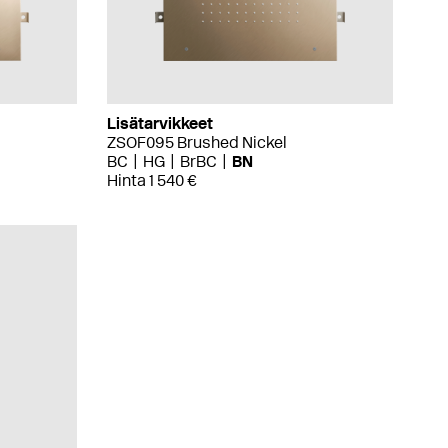
Lisätarvikkeet
ZSOF095 Brushed Nickel
BC
HG
BrBC
BN
Hinta 1 540 €