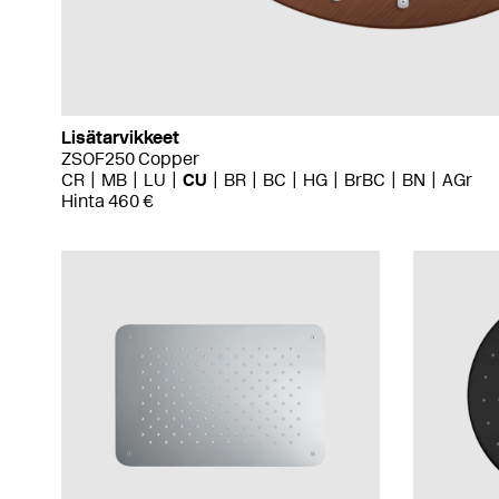
Lisätarvikkeet
ZSOF250 Copper
CR
MB
LU
CU
BR
BC
HG
BrBC
BN
AGr
Hinta 460 €