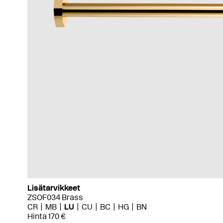
Lisätarvikkeet
ZSOF034 Brass
CR
MB
LU
CU
BC
HG
BN
Hinta 170 €