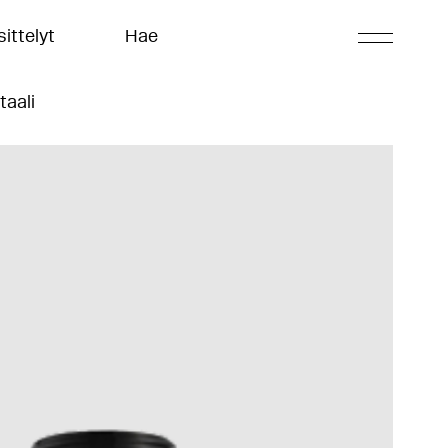
ittelyt
Hae
taali