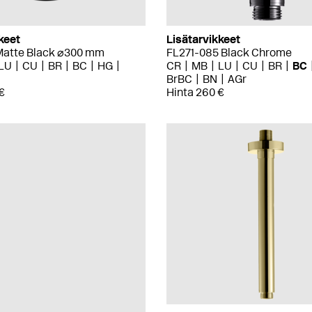
keet
Lisätarvikkeet
atte Black ⌀300 mm
FL271-085 Black Chrome
LU
CU
BR
BC
HG
CR
MB
LU
CU
BR
BC
BrBC
BN
AGr
€
Hinta 260 €