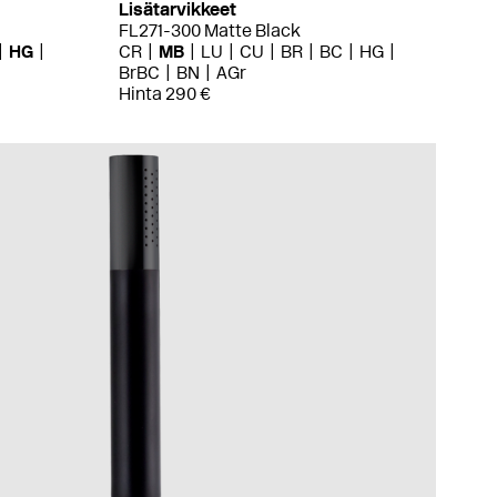
Lisätarvikkeet
FL271-300 Matte Black
HG
CR
MB
LU
CU
BR
BC
HG
BrBC
BN
AGr
Hinta 290 €