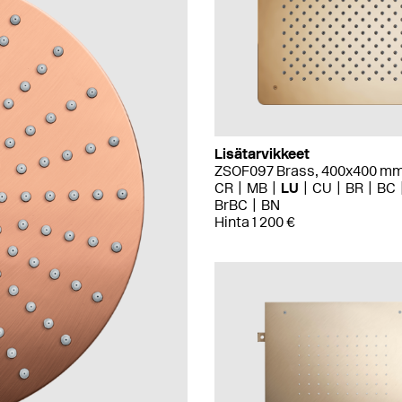
Lisätarvikkeet
ZSOF097 Brass, 400x400 m
CR
MB
LU
CU
BR
BC
BrBC
BN
Hinta 1 200 €