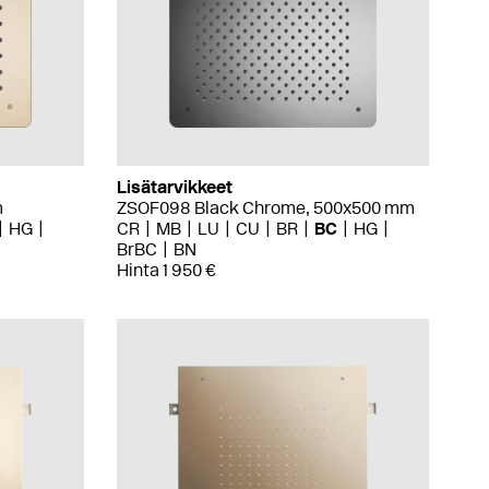
Lisätarvikkeet
m
ZSOF098 Black Chrome, 500x500 mm
HG
CR
MB
LU
CU
BR
BC
HG
BrBC
BN
Hinta 1 950 €