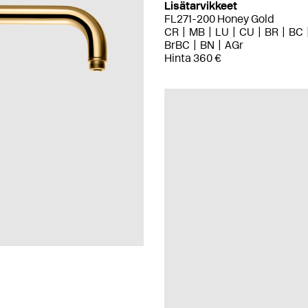
Lisätarvikkeet
FL271-200 Honey Gold
CR
MB
LU
CU
BR
BC
BrBC
BN
AGr
Hinta 360 €