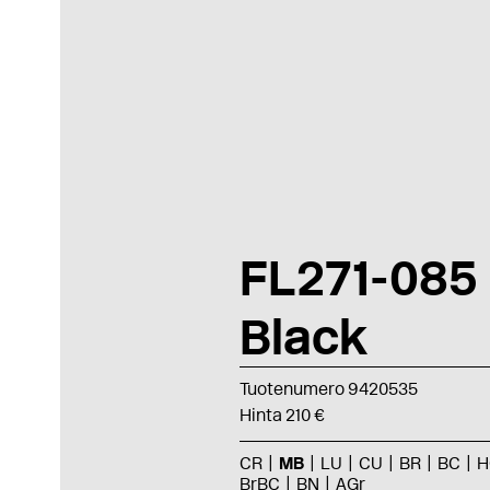
FL271-085
Black
Tuotenumero 9420535
Hinta 210 €
CR
MB
LU
CU
BR
BC
H
BrBC
BN
AGr