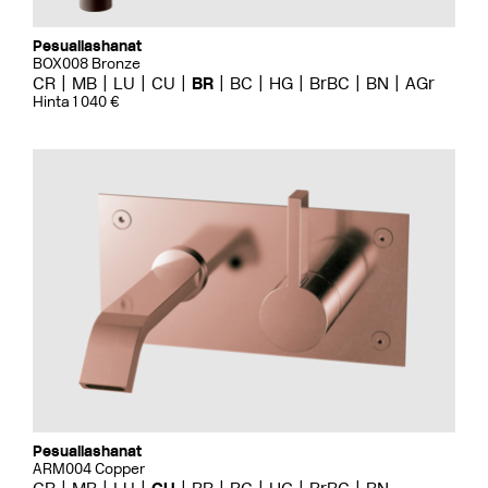
Pesuallashanat
BOX008 Bronze
CR
MB
LU
CU
BR
BC
HG
BrBC
BN
AGr
Hinta 1 040 €
Pesuallashanat
ARM004 Copper