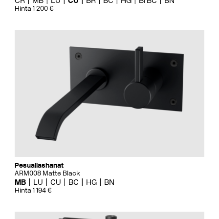
CR
MB
LU
CU
BR
BC
HG
BrBC
BN
Hinta 1 200 €
Pesuallashanat
ARM008 Matte Black
MB
LU
CU
BC
HG
BN
Hinta 1 194 €