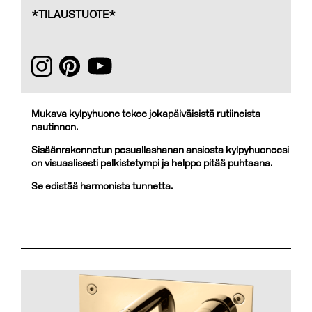
*TILAUSTUOTE*
Mukava kylpyhuone tekee jokapäiväisistä rutiineista
nautinnon.
Sisäänrakennetun pesuallashanan ansiosta kylpyhuoneesi
on visuaalisesti pelkistetympi ja helppo pitää puhtaana.
Se edistää harmonista tunnetta.