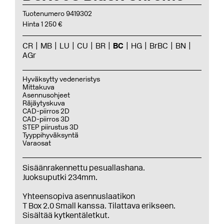
Tuotenumero 9419302
Hinta 1 250 €
CR
MB
LU
CU
BR
BC
HG
BrBC
BN
AGr
Hyväksytty vedeneristys
Mittakuva
Asennusohjeet
Räjäytyskuva
CAD-piirros 2D
CAD-piirros 3D
STEP piirustus 3D
Tyyppihyväksyntä
Varaosat
Sisäänrakennettu pesuallashana.
Juoksuputki 234mm.
Yhteensopiva asennuslaatikon
T Box 2.0 Small kanssa. Tilattava erikseen.
Sisältää kytkentäletkut.