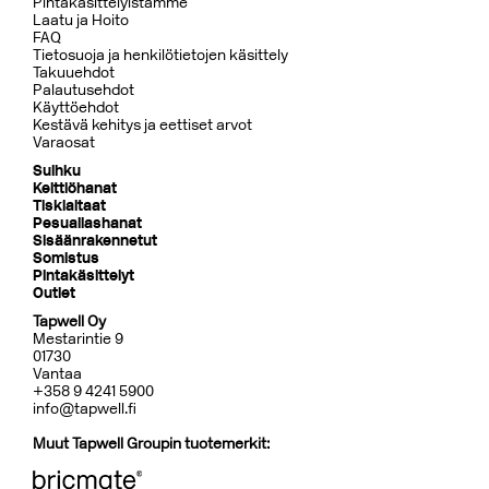
Pintakäsittelyistämme
Laatu ja Hoito
FAQ
Tietosuoja ja henkilötietojen käsittely
Takuuehdot
Palautusehdot
Käyttöehdot
Kestävä kehitys ja eettiset arvot
Varaosat
Suihku
Keittiöhanat
Tiskialtaat
Pesuallashanat
Sisäänrakennetut
Somistus
Pintakäsittelyt
Outlet
Tapwell Oy
Mestarintie 9
01730
Vantaa
+358 9 4241 5900
info@tapwell.fi
Muut Tapwell Groupin tuotemerkit: