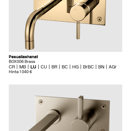
Pesuallashanat
BOX006 Brass
CR
MB
LU
CU
BR
BC
HG
BrBC
BN
AGr
Hinta 1 040 €