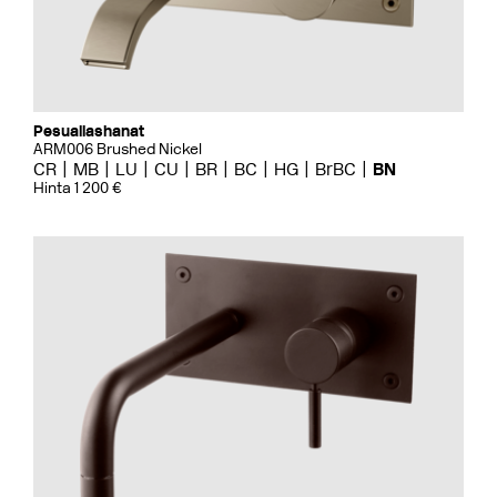
Pesuallashanat
ARM006 Brushed Nickel
CR
MB
LU
CU
BR
BC
HG
BrBC
BN
Hinta 1 200 €