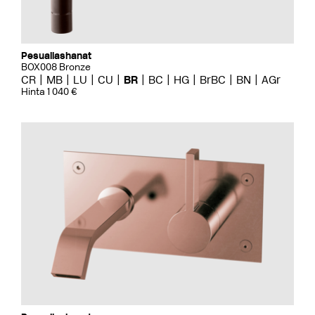
Pesuallashanat
BOX008 Bronze
CR
MB
LU
CU
BR
BC
HG
BrBC
BN
AGr
Hinta 1 040 €