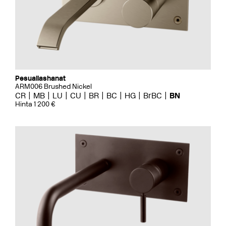
Pesuallashanat
ARM006 Brushed Nickel
CR
MB
LU
CU
BR
BC
HG
BrBC
BN
Hinta 1 200 €