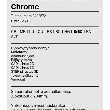
Chrome
Tuotenumero 9422572
Hinta 1 250 €
CR
MB
LU
CU
BR
BC
HG
BrBC
BN
AGr
Hyväksytty vedeneristys
Mittakuva
Asennusohjeet
Räjäytyskuva
CAD-piirros 2D
CAD-piirros 3D
STEP piirustus 3D
Tyyppihyväksyntä
Varaosat
Sisäänrakennettu pesuallashana.
Juoksuputki 234mm.
Yhteensopiva asennuslaatikon