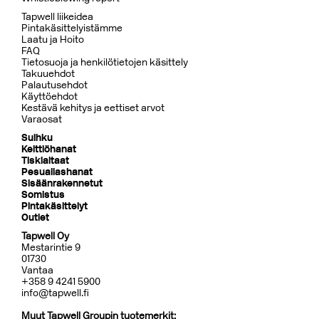
Tapwell liikeidea
Pintakäsittelyistämme
Laatu ja Hoito
FAQ
Tietosuoja ja henkilötietojen käsittely
Takuuehdot
Palautusehdot
Käyttöehdot
Kestävä kehitys ja eettiset arvot
Varaosat
Suihku
Keittiöhanat
Tiskialtaat
Pesuallashanat
Sisäänrakennetut
Somistus
Pintakäsittelyt
Outlet
Tapwell Oy
Mestarintie 9
01730
Vantaa
+358 9 4241 5900
info@tapwell.fi
Muut Tapwell Groupin tuotemerkit: