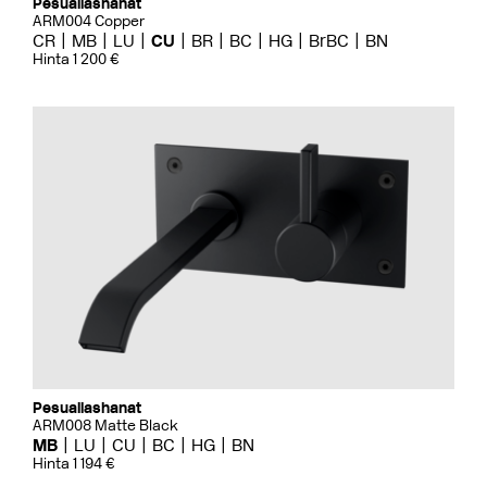
Pesuallashanat
ARM004 Copper
CR
MB
LU
CU
BR
BC
HG
BrBC
BN
Hinta 1 200 €
Pesuallashanat
ARM008 Matte Black
MB
LU
CU
BC
HG
BN
Hinta 1 194 €