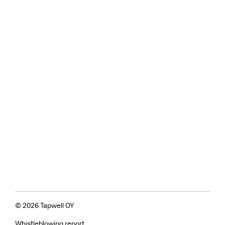
© 2026 Tapwell OY
Whistleblowing report