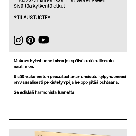
T Box 2.0 Small kanssa. Tilattava erikseen.
Sisältää kytkentäletkut.
*TILAUSTUOTE*
Mukava kylpyhuone tekee jokapäiväisistä rutiineista
nautinnon.
Sisäänrakennetun pesuallashanan ansiosta kylpyhuoneesi
on visuaalisesti pelkistetympi ja helppo pitää puhtaana.
Se edistää harmonista tunnetta.