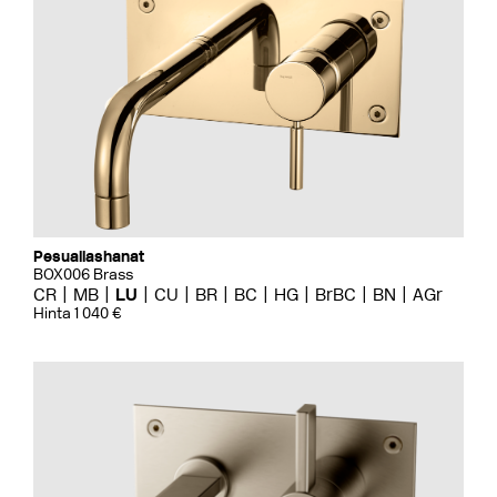
Pesuallashanat
BOX006 Brass
CR
MB
LU
CU
BR
BC
HG
BrBC
BN
AGr
Hinta 1 040 €