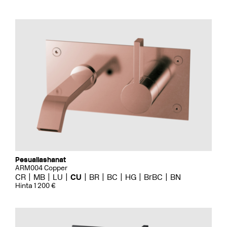
Pesuallashanat
ARM004 Copper
CR
MB
LU
CU
BR
BC
HG
BrBC
BN
Hinta 1 200 €