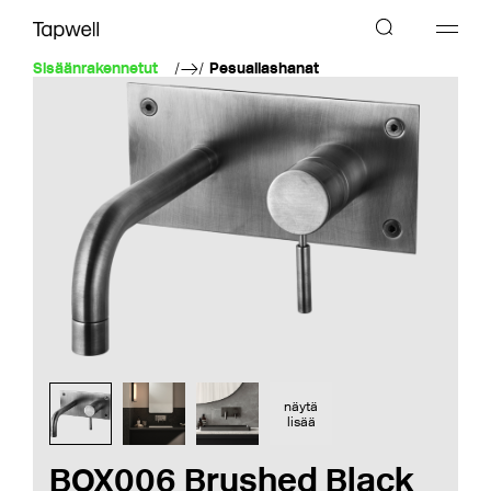
Sisäänrakennetut
Pesuallashanat
näytä
lisää
BOX006 Brushed Black