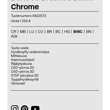
Chrome
Tuotenumero 9422573
Hinta 1 250 €
CR
MB
LU
CU
BR
BC
HG
BrBC
BN
AGr
Tuote-esite
Hyväksytty vedeneristys
Mittakuva
Asennusohjeet
Räjäytyskuva
CAD-piirros 2D
CAD-piirros 3D
STEP piirustus 3D
Tyyppihyväksyntä
Varaosat