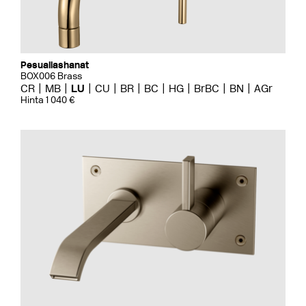
Pesuallashanat
BOX006 Brass
CR
MB
LU
CU
BR
BC
HG
BrBC
BN
AGr
Hinta 1 040 €