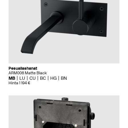
Pesuallashanat
ARM008 Matte Black
MB
LU
CU
BC
HG
BN
Hinta 1 194 €