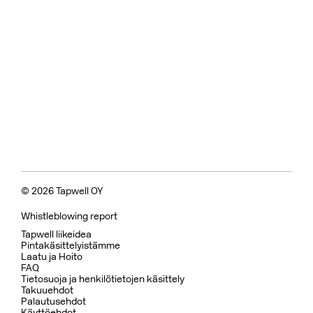
© 2026 Tapwell OY
Whistleblowing report
Tapwell liikeidea
Pintakäsittelyistämme
Laatu ja Hoito
FAQ
Tietosuoja ja henkilötietojen käsittely
Takuuehdot
Palautusehdot
Käyttöehdot