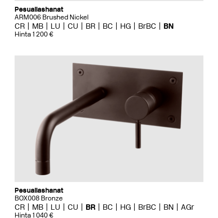
Pesuallashanat
ARM006 Brushed Nickel
CR
MB
LU
CU
BR
BC
HG
BrBC
BN
Hinta 1 200 €
Pesuallashanat
BOX008 Bronze
CR
MB
LU
CU
BR
BC
HG
BrBC
BN
AGr
Hinta 1 040 €