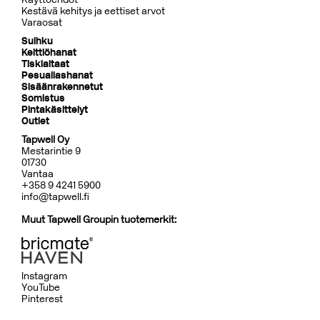
Kestävä kehitys ja eettiset arvot
Varaosat
Suihku
Keittiöhanat
Tiskialtaat
Pesuallashanat
Sisäänrakennetut
Somistus
Pintakäsittelyt
Outlet
Tapwell Oy
Mestarintie 9
01730
Vantaa
+358 9 4241 5900
info@tapwell.fi
Muut Tapwell Groupin tuotemerkit:
Instagram
YouTube
Pinterest