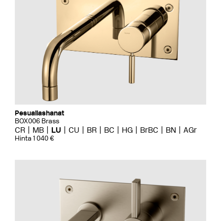
Pesuallashanat
BOX006 Brass
CR
MB
LU
CU
BR
BC
HG
BrBC
BN
AGr
Hinta 1 040 €