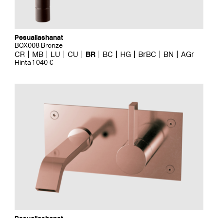
Pesuallashanat
BOX008 Bronze
CR
MB
LU
CU
BR
BC
HG
BrBC
BN
AGr
Hinta 1 040 €