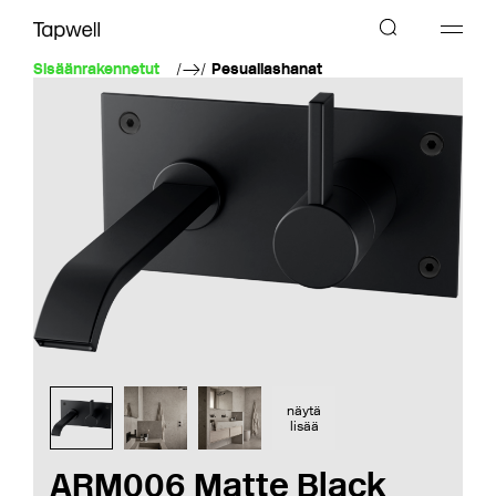
Sisäänrakennetut
Pesuallashanat
näytä
lisää
ARM006 Matte Black