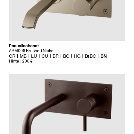
Pesuallashanat
ARM006 Brushed Nickel
CR
MB
LU
CU
BR
BC
HG
BrBC
BN
Hinta 1 200 €