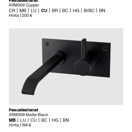
Pesuallashanat
ARM004 Copper
CR
MB
LU
CU
BR
BC
HG
BrBC
BN
Hinta 1 200 €
Pesuallashanat
ARM008 Matte Black
MB
LU
CU
BC
HG
BN
Hinta 1 194 €