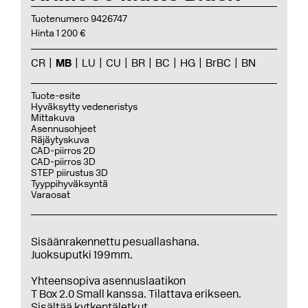
Tuotenumero 9426747
Hinta 1 200 €
CR
MB
LU
CU
BR
BC
HG
BrBC
BN
Tuote-esite
Hyväksytty vedeneristys
Mittakuva
Asennusohjeet
Räjäytyskuva
CAD-piirros 2D
CAD-piirros 3D
STEP piirustus 3D
Tyyppihyväksyntä
Varaosat
Sisäänrakennettu pesuallashana.
Juoksuputki 199mm.
Yhteensopiva asennuslaatikon
T Box 2.0 Small kanssa. Tilattava erikseen.
Sisältää kytkentäletkut.