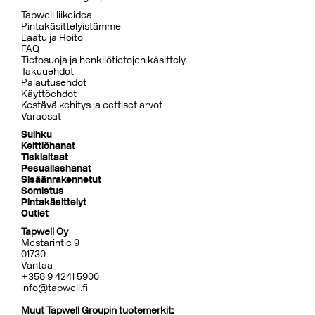
Tapwell liikeidea
Pintakäsittelyistämme
Laatu ja Hoito
FAQ
Tietosuoja ja henkilötietojen käsittely
Takuuehdot
Palautusehdot
Käyttöehdot
Kestävä kehitys ja eettiset arvot
Varaosat
Suihku
Keittiöhanat
Tiskialtaat
Pesuallashanat
Sisäänrakennetut
Somistus
Pintakäsittelyt
Outlet
Tapwell Oy
Mestarintie 9
01730
Vantaa
+358 9 4241 5900
info@tapwell.fi
Muut Tapwell Groupin tuotemerkit: