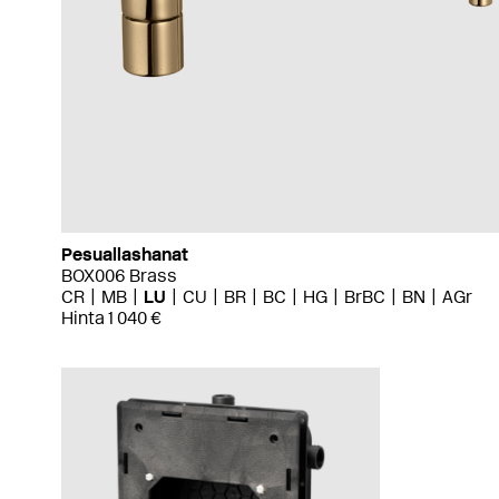
Pesuallashanat
BOX006 Brass
CR
MB
LU
CU
BR
BC
HG
BrBC
BN
AGr
Hinta 1 040 €