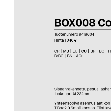
BOX008 Co
Tuotenumero 9418604
Hinta 1 040 €
CR
MB
LU
CU
BR
BC
H
BrBC
BN
AGr
Sisäänrakennettu pesuallasha
Juoksuputki 234mm.
Yhteensopiva asennuslaatikon
T Box 2.0 Small kanssa. Tilattav