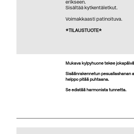
erikseen.
Sisältää kytkentäletkut.
Voimakkaasti patinoituva.
*TILAUSTUOTE*
Mukava kylpyhuone tekee jokapäiväis
Sisäänrakennetun pesuallashanan ans
helppo pitää puhtaana.
Se edistää harmonista tunnetta.