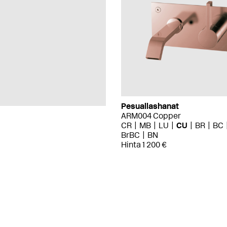
Pesuallashanat
ARM004 Copper
CR
MB
LU
CU
BR
BC
BrBC
BN
Hinta 1 200 €