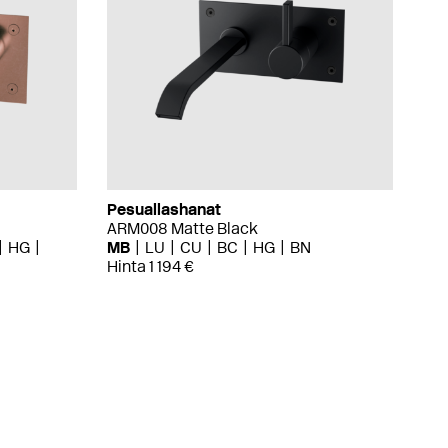
Pesuallashanat
ARM008 Matte Black
HG
MB
LU
CU
BC
HG
BN
Hinta 1 194 €