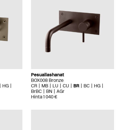
Pesuallashanat
BOX008 Bronze
HG
CR
MB
LU
CU
BR
BC
HG
BrBC
BN
AGr
Hinta 1 040 €