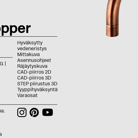
pper
Hyväksytty
vedeneristys
Mittakuva
Asennusohjeet
G
Räjäytyskuva
CAD-piirros 2D
CAD-piirros 3D
STEP piirustus 3D
Tyyppihyväksyntä
Varaosat
na.
a