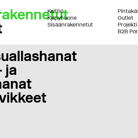
rakennetut
Keittiö
Pintakäs
Kylpyhuone
Outlet
t
Sisäänrakennetut
Projekti
B2B Por
uallashanat
 ja
anat
vikkeet