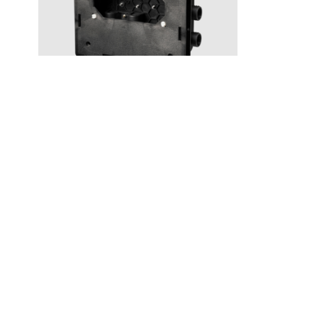
Lisätarvikkeet
T BOX 2.0 Small
Hinta 195 €
© 2026 Tapwell
Tapwell liikeidea
Suihku
OY
Pintakäsittelyistämme
Keittiöhan
Laatu ja Hoito
Tiskialtaa
Whistleblowing
FAQ
Pesuallas
report
Tietosuoja ja
Sisäänrak