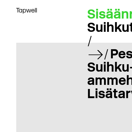
Sisään
Suihku
Pes
Suihku-
ammeh
Lisätar