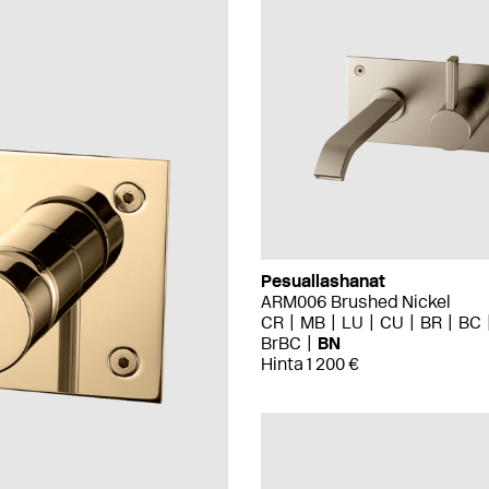
Pesuallashanat
ARM006 Brushed Nickel
CR
MB
LU
CU
BR
BC
BrBC
BN
Hinta 1 200 €