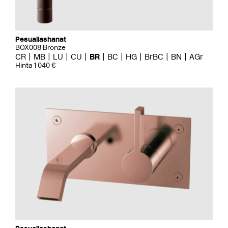
Pesuallashanat
BOX008 Bronze
CR
MB
LU
CU
BR
BC
HG
BrBC
BN
AGr
Hinta 1 040 €