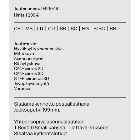
Tuotenumero 9426748
Hinta 1 200 €
CR
MB
LU
CU
BR
BC
HG
BrBC
BN
Tuote-esite
Hyväksytty vedeneristys
Mittakuva
Asennusohjeet
Räjäytyskuva
CAD-piirros 2D
CAD-piirros 3D
STEP piirustus 3D
Tyyppihyväksyntä
Varaosat
Sisäänrakennettu pesuallashana.
Juoksuputki 199mm.
Yhteensopiva asennuslaatikon
T Box 2.0 Small kanssa. Tilattava erikseen.
Sisältää kytkentäletkut.