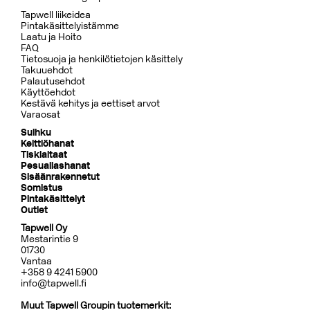
Tapwell liikeidea
Pintakäsittelyistämme
Laatu ja Hoito
FAQ
Tietosuoja ja henkilötietojen käsittely
Takuuehdot
Palautusehdot
Käyttöehdot
Kestävä kehitys ja eettiset arvot
Varaosat
Suihku
Keittiöhanat
Tiskialtaat
Pesuallashanat
Sisäänrakennetut
Somistus
Pintakäsittelyt
Outlet
Tapwell Oy
Mestarintie 9
01730
Vantaa
+358 9 4241 5900
info@tapwell.fi
Muut Tapwell Groupin tuotemerkit: