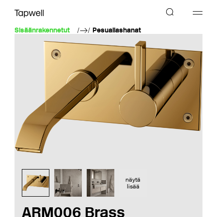
Sisäänrakennetut
Pesuallashanat
näytä
lisää
ARM006 Brass