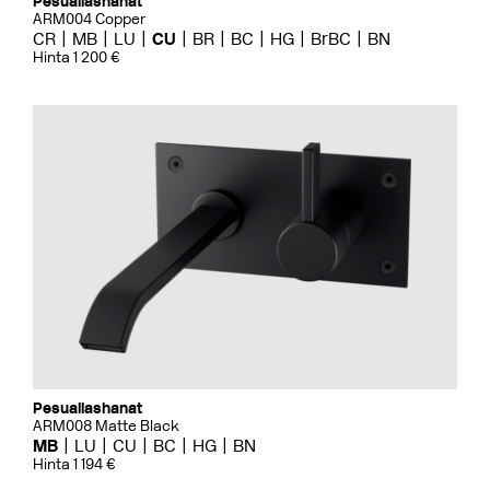
Pesuallashanat
ARM004 Copper
CR
MB
LU
CU
BR
BC
HG
BrBC
BN
Hinta 1 200 €
Pesuallashanat
ARM008 Matte Black
MB
LU
CU
BC
HG
BN
Hinta 1 194 €