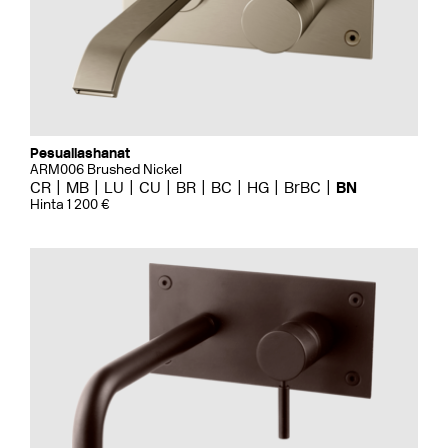
Pesuallashanat
ARM006 Brushed Nickel
CR
MB
LU
CU
BR
BC
HG
BrBC
BN
Hinta 1 200 €