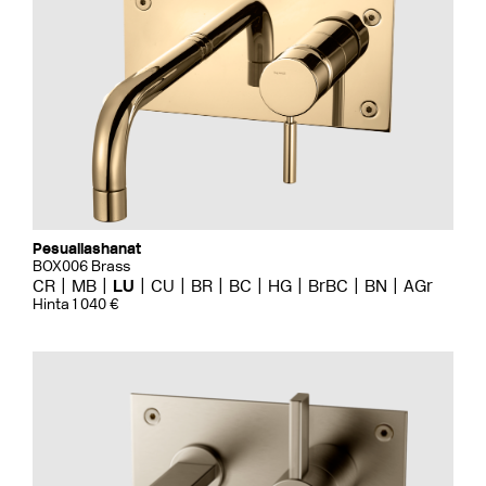
Pesuallashanat
BOX006 Brass
CR
MB
LU
CU
BR
BC
HG
BrBC
BN
AGr
Hinta 1 040 €