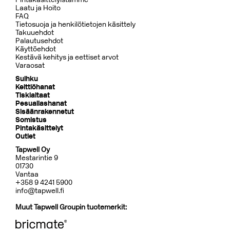
Laatu ja Hoito
FAQ
Tietosuoja ja henkilötietojen käsittely
Takuuehdot
Palautusehdot
Käyttöehdot
Kestävä kehitys ja eettiset arvot
Varaosat
Suihku
Keittiöhanat
Tiskialtaat
Pesuallashanat
Sisäänrakennetut
Somistus
Pintakäsittelyt
Outlet
Tapwell Oy
Mestarintie 9
01730
Vantaa
+358 9 4241 5900
info@tapwell.fi
Muut Tapwell Groupin tuotemerkit: