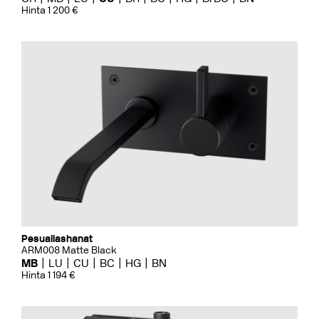
Hinta 1 200 €
Pesuallashanat
ARM008 Matte Black
MB
LU
CU
BC
HG
BN
Hinta 1 194 €