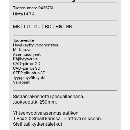
Tuotenumero 9426761
Hinta 1 417 €
MB
LU
CU
BC
HG
BN
Tuote-esite
Hyväksytty vedeneristys
Mittakuva
Asennusohjeet
Räjäytyskuva
CAD-piirros 2D
CAD-piirros 3D
STEP piirustus 3D
Tyyppihyväksyntä
Varaosat
Sisäänrakennettu pesuallashana.
Juoksuputki 259mm.
Yhteensopiva asennuslaatikon
T Box 2.0 Small kanssa. Tilattava erikseen.
Sisältää kytkentäletkut.