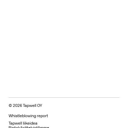
© 2026 Tapwell OY
Whistleblowing report
Tapwell liikeidea
Pintakäsittelyistämme