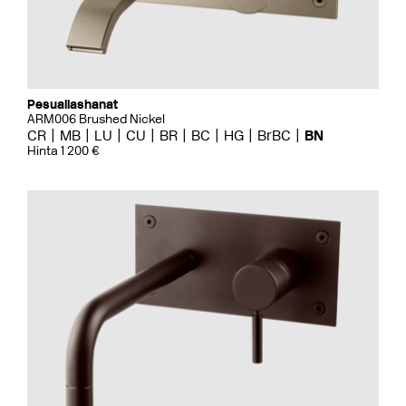
Pesuallashanat
ARM006 Brushed Nickel
CR
MB
LU
CU
BR
BC
HG
BrBC
BN
Hinta 1 200 €