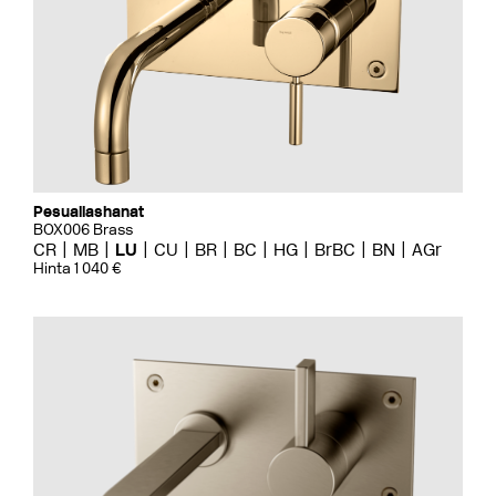
Pesuallashanat
BOX006 Brass
CR
MB
LU
CU
BR
BC
HG
BrBC
BN
AGr
Hinta 1 040 €