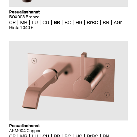
Pesuallashanat
BOX008 Bronze
CR
MB
LU
CU
BR
BC
HG
BrBC
BN
AGr
Hinta 1 040 €
Pesuallashanat
ARM004 Copper
CR
MB
LU
CU
BR
BC
HG
BrBC
BN