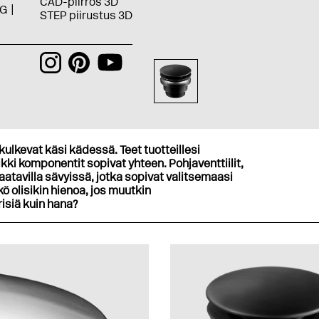
CAD-piirros 3D
G
STEP piirustus 3D
kulkevat käsi kädessä. Teet tuotteillesi
kki komponentit sopivat yhteen. Pohjaventtiilit,
aatavilla sävyissä, jotka sopivat valitsemaasi
 olisikin hienoa, jos muutkin
risiä kuin hana?