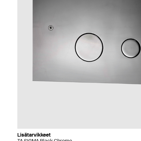
Lisätarvikkeet
TA SIGMA Black Chrome