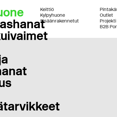
uone
Keittiö
Pintakäs
Kylpyhuone
Outlet
lashanat
Sisäänrakennetut
Projekti
B2B Por
uivaimet
ja
anat
us
ätarvikkeet