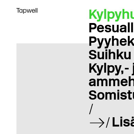
Kylpyh
Pesual
Pyyhek
Suihku
Kylpy,- 
ammeh
Somist
Lis