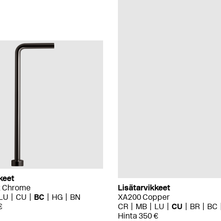
keet
k Chrome
Lisätarvikkeet
LU
CU
BC
HG
BN
XA200 Copper
€
CR
MB
LU
CU
BR
BC
Hinta 350 €