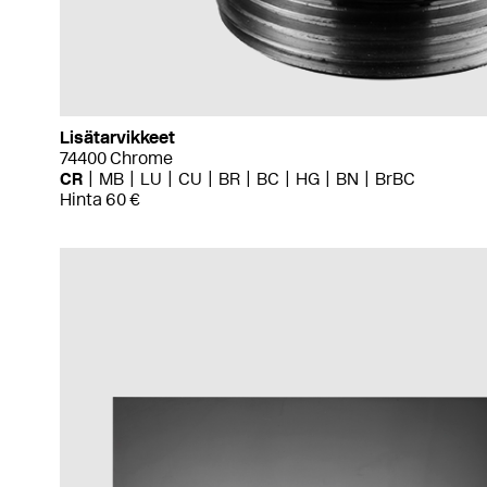
Lisätarvikkeet
74400 Chrome
CR
MB
LU
CU
BR
BC
HG
BN
BrBC
Hinta 60 €