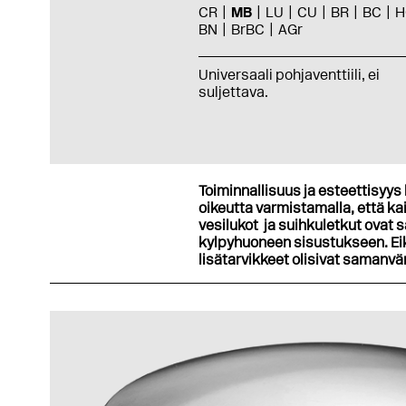
CR
MB
LU
CU
BR
BC
H
BN
BrBC
AGr
Universaali pohjaventtiili, ei
suljettava.
Toiminnallisuus ja esteettisyys 
oikeutta varmistamalla, että kai
vesilukot ja suihkuletkut ovat s
kylpyhuoneen sisustukseen. Eikö
lisätarvikkeet olisivat samanvä