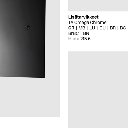
Lisätarvikkeet
TA Omega Chrome
CR
MB
LU
CU
BR
BC
BrBC
BN
Hinta 215 €