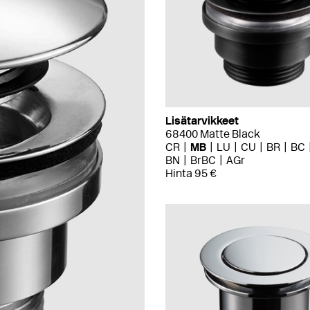
Lisätarvikkeet
68400 Matte Black
CR
MB
LU
CU
BR
BC
BN
BrBC
AGr
Hinta 95 €