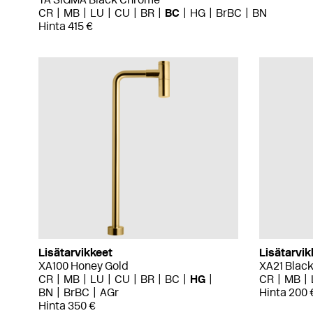
CR
MB
LU
CU
BR
BC
HG
BrBC
BN
Hinta 415 €
Lisätarvikkeet
Lisätarvik
XA100 Honey Gold
XA21 Blac
CR
MB
LU
CU
BR
BC
HG
CR
MB
BN
BrBC
AGr
Hinta 200 
Hinta 350 €