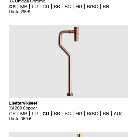
TA Omega Chrome
CR
MB
LU
CU
BR
BC
HG
BrBC
BN
Hinta 215 €
Lisätarvikkeet
XA200 Copper
CR
MB
LU
CU
BR
BC
HG
BrBC
BN
AGr
Hinta 350 €