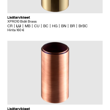
Lisätarvikkeet
XPRO10 Bidé Brass
CR
LU
MB
CU
BC
HG
BN
BR
BrBC
Hinta 160 €
Lisätarvikkeet