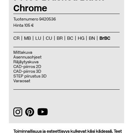
Chrome
Tuotenumero 9420536
Hinta 105 €
CR
MB
LU
CU
BR
BC
HG
BN
BrBC
Mittakuva
Asennusohjeet
Räjäytyskuva
CAD-piirros 2D
CAD-piirros 3D
STEP piirustus 3D
Varaosat
Toiminnallisuus ja esteettisyys kulkevat käsi kädessä. Teet