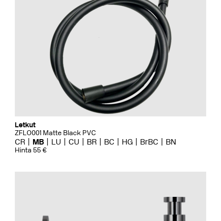
Letkut
ZFLO001 Matte Black PVC
CR
MB
LU
CU
BR
BC
HG
BrBC
BN
Hinta 55 €