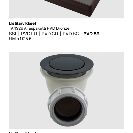
Lisätarvikkeet
TA4328 Allaspaketti PVD Bronze
SSt
PVD LU
PVD CU
PVD BC
PVD BR
Hinta 1 015 €