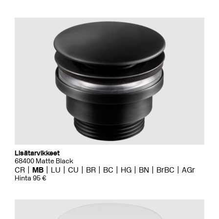
Lisätarvikkeet
68400 Matte Black
CR
MB
LU
CU
BR
BC
HG
BN
BrBC
AGr
Hinta 95 €