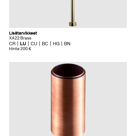
Lisätarvikkeet
XA22 Brass
CR
LU
CU
BC
HG
BN
Hinta 200 €