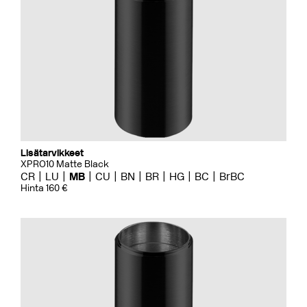
Lisätarvikkeet
XPRO10 Matte Black
CR
LU
MB
CU
BN
BR
HG
BC
BrBC
Hinta 160 €