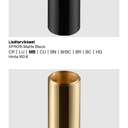
Lisätarvikkeet
XPRO15 Matte Black
CR
LU
MB
CU
BN
BrBC
BR
BC
HG
Hinta 160 €