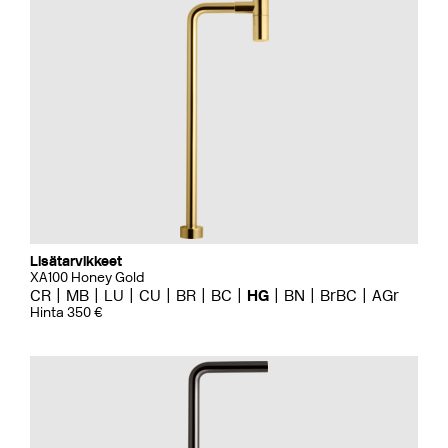
Lisätarvikkeet
XA100 Honey Gold
CR
MB
LU
CU
BR
BC
HG
BN
BrBC
AGr
Hinta 350 €