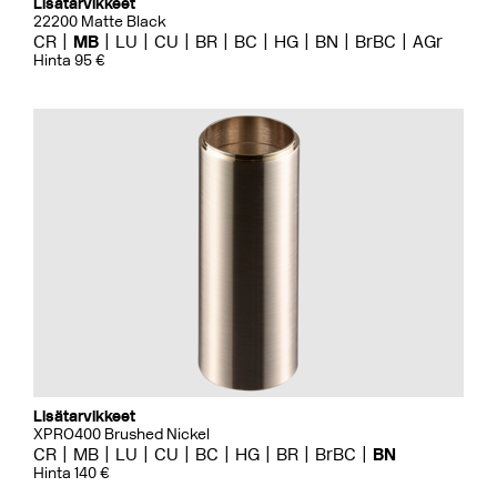
Lisätarvikkeet
22200 Matte Black
CR
MB
LU
CU
BR
BC
HG
BN
BrBC
AGr
Hinta 95 €
Lisätarvikkeet
XPRO400 Brushed Nickel
CR
MB
LU
CU
BC
HG
BR
BrBC
BN
Hinta 140 €