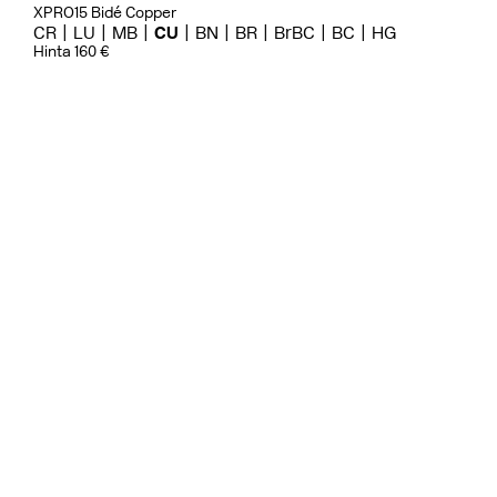
XPRO15 Bidé Copper
CR
LU
MB
CU
BN
BR
BrBC
BC
HG
Hinta 160 €