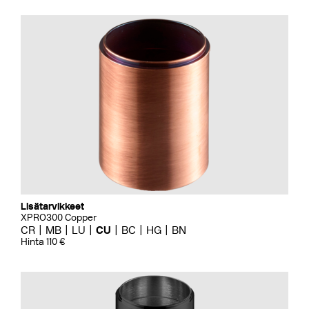
Lisätarvikkeet
XPRO300 Copper
CR
MB
LU
CU
BC
HG
BN
Hinta 110 €