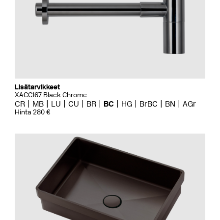
Lisätarvikkeet
XACC167 Black Chrome
CR
MB
LU
CU
BR
BC
HG
BrBC
BN
AGr
Hinta 280 €