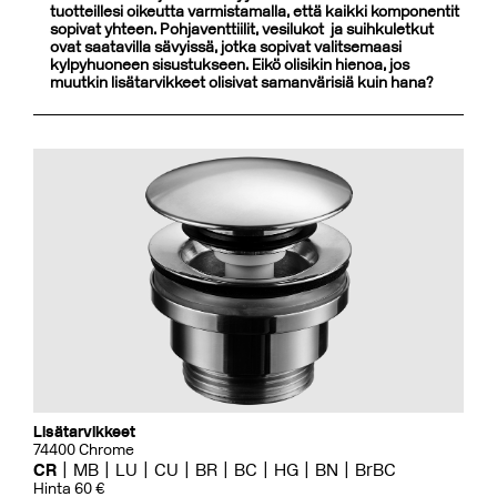
tuotteillesi oikeutta varmistamalla, että kaikki komponentit
sopivat yhteen. Pohjaventtiilit, vesilukot ja suihkuletkut
ovat saatavilla sävyissä, jotka sopivat valitsemaasi
kylpyhuoneen sisustukseen. Eikö olisikin hienoa, jos
muutkin lisätarvikkeet olisivat samanvärisiä kuin hana?
Lisätarvikkeet
74400 Chrome
CR
MB
LU
CU
BR
BC
HG
BN
BrBC
Hinta 60 €