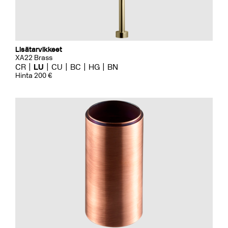
Lisätarvikkeet
XA22 Brass
CR
LU
CU
BC
HG
BN
Hinta 200 €