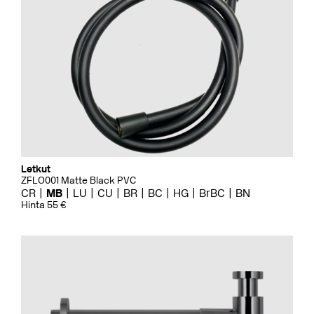
Letkut
ZFLO001 Matte Black PVC
CR
MB
LU
CU
BR
BC
HG
BrBC
BN
Hinta 55 €