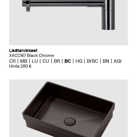
Lisätarvikkeet
XACC167 Black Chrome
CR
MB
LU
CU
BR
BC
HG
BrBC
BN
AGr
Hinta 280 €