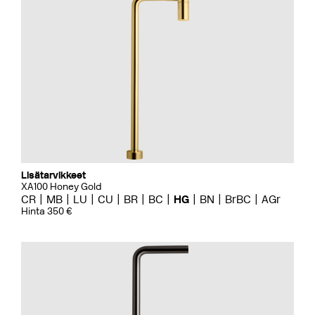
Lisätarvikkeet
XA100 Honey Gold
CR
MB
LU
CU
BR
BC
HG
BN
BrBC
AGr
Hinta 350 €