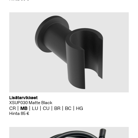
Lisätarvikkeet
XSUP030 Matte Black
CR
MB
LU
CU
BR
BC
HG
Hinta 85 €