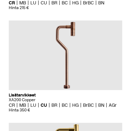
CR
MB
LU
CU
BR
BC
HG
BrBC
BN
Hinta 215 €
Lisätarvikkeet
XA200 Copper
CR
MB
LU
CU
BR
BC
HG
BrBC
BN
AGr
Hinta 350 €