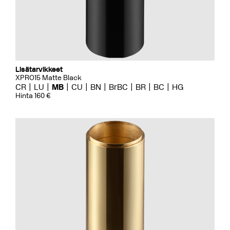
Lisätarvikkeet
XPRO15 Matte Black
CR
LU
MB
CU
BN
BrBC
BR
BC
HG
Hinta 160 €