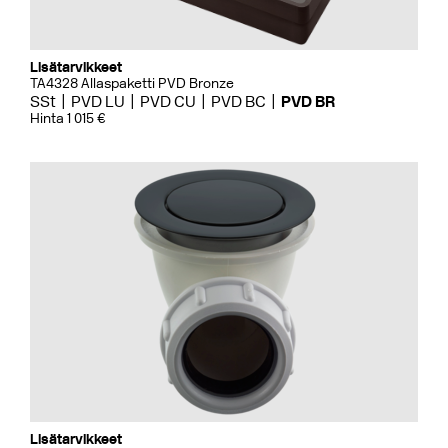
Lisätarvikkeet
TA4328 Allaspaketti PVD Bronze
SSt
PVD LU
PVD CU
PVD BC
PVD BR
Hinta 1 015 €
Lisätarvikkeet