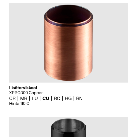
Lisätarvikkeet
XPRO300 Copper
CR
MB
LU
CU
BC
HG
BN
Hinta 110 €