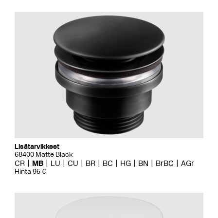
Lisätarvikkeet
68400 Matte Black
CR
MB
LU
CU
BR
BC
HG
BN
BrBC
AGr
Hinta 95 €