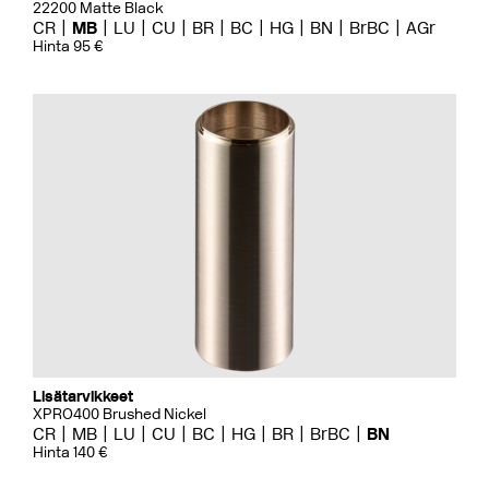
22200 Matte Black
CR
MB
LU
CU
BR
BC
HG
BN
BrBC
AGr
Hinta 95 €
Lisätarvikkeet
XPRO400 Brushed Nickel
CR
MB
LU
CU
BC
HG
BR
BrBC
BN
Hinta 140 €