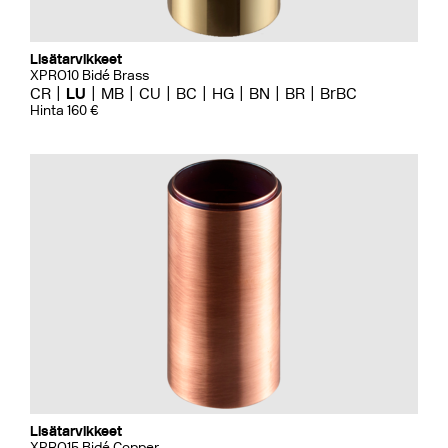
Lisätarvikkeet
XPRO10 Bidé Brass
CR
LU
MB
CU
BC
HG
BN
BR
BrBC
Hinta 160 €
Lisätarvikkeet
XPRO15 Bidé Copper