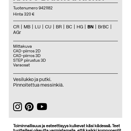
Tuotenumero 9421182
Hinta 320 €
CR
MB
LU
CU
BR
BC
HG
BN
BrBC
AGr
Mittakuva
CAD-piirros 2D
CAD-piirros 3D
STEP piirustus 3D
Varaosat
Vesilukko ja putki.
Pinnoitettua messinkiä.
Toiminnallisuus ja esteettisyys kulkevat käsi kädessä. Teet
tuotteillesi oikeutta varmistamalla, että kaikki komponentit