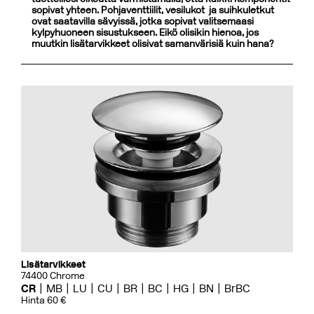
sopivat yhteen. Pohjaventtiilit, vesilukot ja suihkuletkut
ovat saatavilla sävyissä, jotka sopivat valitsemaasi
kylpyhuoneen sisustukseen. Eikö olisikin hienoa, jos
muutkin lisätarvikkeet olisivat samanvärisiä kuin hana?
Lisätarvikkeet
74400 Chrome
CR
MB
LU
CU
BR
BC
HG
BN
BrBC
Hinta 60 €