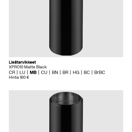
Lisätarvikkeet
XPRO10 Matte Black
CR
LU
MB
CU
BN
BR
HG
BC
BrBC
Hinta 160 €