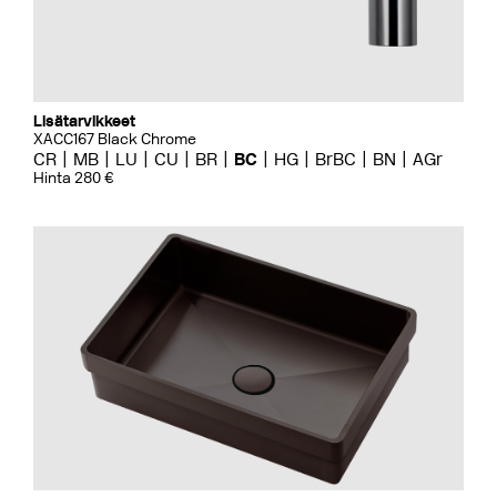
Lisätarvikkeet
XACC167 Black Chrome
CR
MB
LU
CU
BR
BC
HG
BrBC
BN
AGr
Hinta 280 €