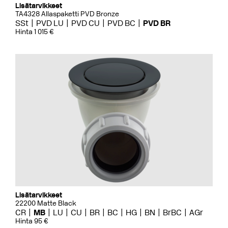
Lisätarvikkeet
TA4328 Allaspaketti PVD Bronze
SSt
PVD LU
PVD CU
PVD BC
PVD BR
Hinta 1 015 €
Lisätarvikkeet
22200 Matte Black
CR
MB
LU
CU
BR
BC
HG
BN
BrBC
AGr
Hinta 95 €