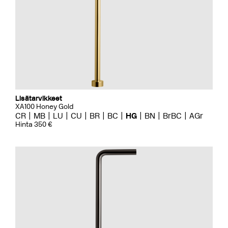
Lisätarvikkeet
XA100 Honey Gold
CR
MB
LU
CU
BR
BC
HG
BN
BrBC
AGr
Hinta 350 €