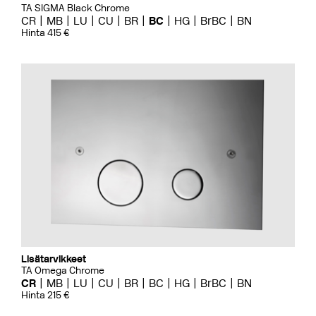
TA SIGMA Black Chrome
CR
MB
LU
CU
BR
BC
HG
BrBC
BN
Hinta 415 €
Lisätarvikkeet
TA Omega Chrome
CR
MB
LU
CU
BR
BC
HG
BrBC
BN
Hinta 215 €