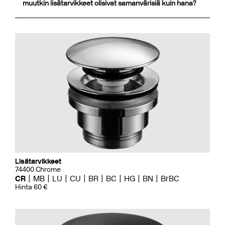
muutkin lisätarvikkeet olisivat samanvärisiä kuin hana?
Lisätarvikkeet
74400 Chrome
CR
MB
LU
CU
BR
BC
HG
BN
BrBC
Hinta 60 €