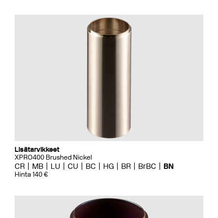
Lisätarvikkeet
XPRO400 Brushed Nickel
CR
MB
LU
CU
BC
HG
BR
BrBC
BN
Hinta 140 €