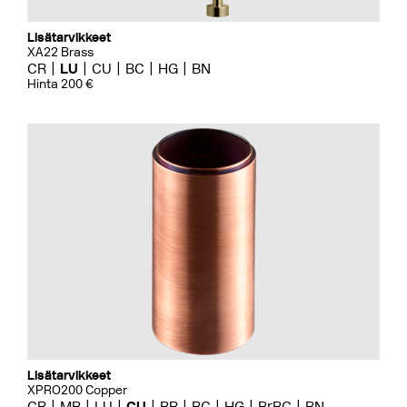
Lisätarvikkeet
XA22 Brass
CR
LU
CU
BC
HG
BN
Hinta 200 €
Lisätarvikkeet
XPRO200 Copper
CR
MB
LU
CU
BR
BC
HG
BrBC
BN