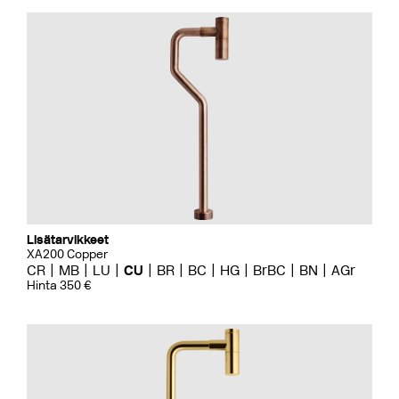
Lisätarvikkeet
XA200 Copper
CR
MB
LU
CU
BR
BC
HG
BrBC
BN
AGr
Hinta 350 €