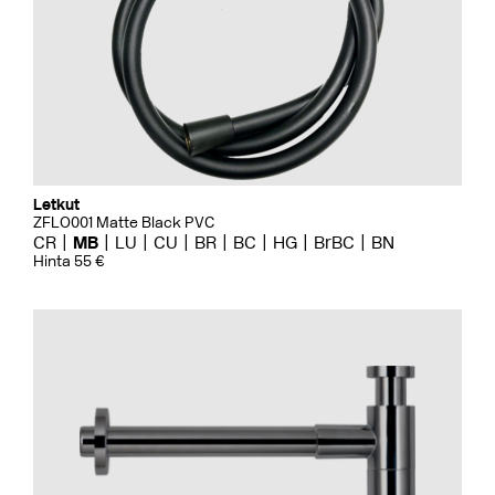
Letkut
ZFLO001 Matte Black PVC
CR
MB
LU
CU
BR
BC
HG
BrBC
BN
Hinta 55 €