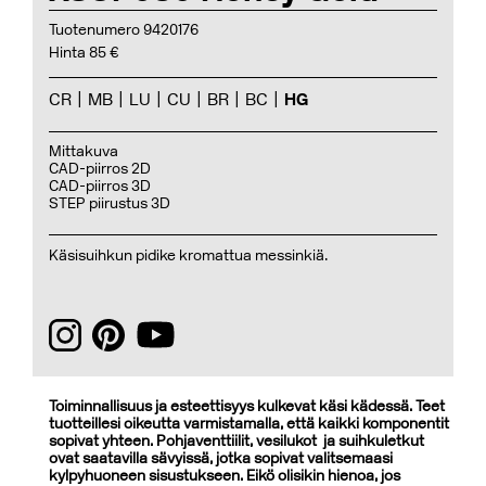
Tuotenumero 9420176
Hinta 85 €
CR
MB
LU
CU
BR
BC
HG
Mittakuva
CAD-piirros 2D
CAD-piirros 3D
STEP piirustus 3D
Käsisuihkun pidike kromattua messinkiä.
Toiminnallisuus ja esteettisyys kulkevat käsi kädessä. Teet
tuotteillesi oikeutta varmistamalla, että kaikki komponentit
sopivat yhteen. Pohjaventtiilit, vesilukot ja suihkuletkut
ovat saatavilla sävyissä, jotka sopivat valitsemaasi
kylpyhuoneen sisustukseen. Eikö olisikin hienoa, jos