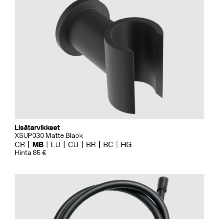
Lisätarvikkeet
XSUP030 Matte Black
CR
MB
LU
CU
BR
BC
HG
Hinta 85 €