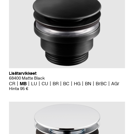
Lisätarvikkeet
68400 Matte Black
CR
MB
LU
CU
BR
BC
HG
BN
BrBC
AGr
Hinta 95 €