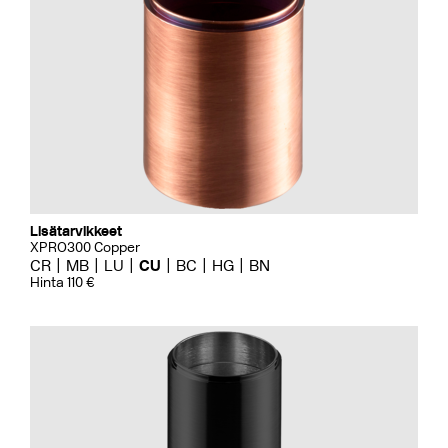
Lisätarvikkeet
XPRO300 Copper
CR
MB
LU
CU
BC
HG
BN
Hinta 110 €