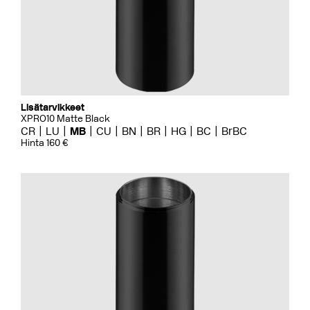
Lisätarvikkeet
XPRO10 Matte Black
CR
LU
MB
CU
BN
BR
HG
BC
BrBC
Hinta 160 €