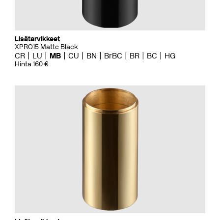
Lisätarvikkeet
XPRO15 Matte Black
CR
LU
MB
CU
BN
BrBC
BR
BC
HG
Hinta 160 €