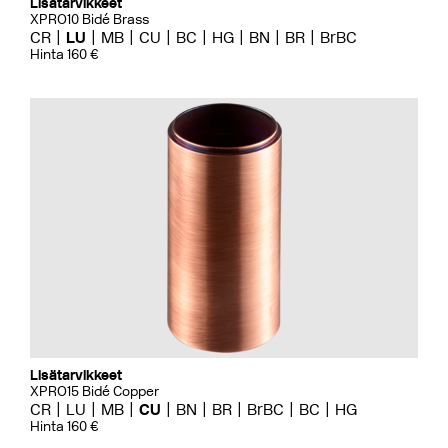
Lisätarvikkeet
XPRO10 Bidé Brass
CR
LU
MB
CU
BC
HG
BN
BR
BrBC
Hinta 160 €
Lisätarvikkeet
XPRO15 Bidé Copper
CR
LU
MB
CU
BN
BR
BrBC
BC
HG
Hinta 160 €