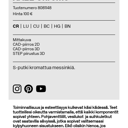
Tuotenumero 8081148
Hinta 100 €
CR
LU
CU
BC
HG
BN
Mittakuva
CAD-piirros 2D
CAD-piirros 3D
STEP piirustus 3D
S-putki kromattua messinkiä.
Toiminnallisuus ja esteettisyys kulkevat käsi kädessä. Teet
tuotteillesi oikeutta varmistamalla, että kaikki komponentit
sopivat yhteen. Pohjaventtiilit, vesilukot ja suihkuletkut
ovat saatavilla sävyissä, jotka sopivat valitsemaasi
kylpyhuoneen sisustukseen. Eikö olisikin hienoa, jos