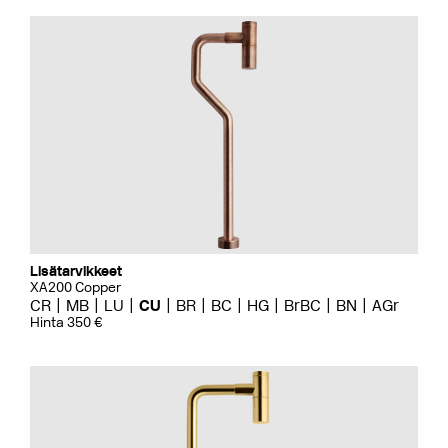
Lisätarvikkeet
XA200 Copper
CR
MB
LU
CU
BR
BC
HG
BrBC
BN
AGr
Hinta 350 €