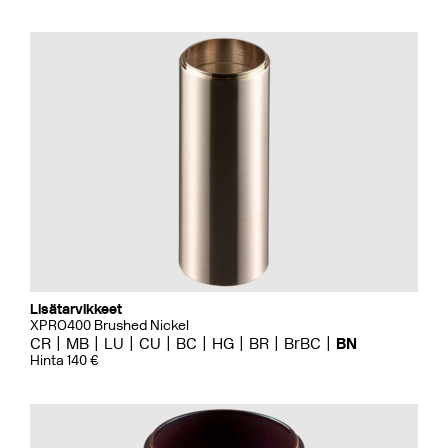
Lisätarvikkeet
XPRO400 Brushed Nickel
CR
MB
LU
CU
BC
HG
BR
BrBC
BN
Hinta 140 €