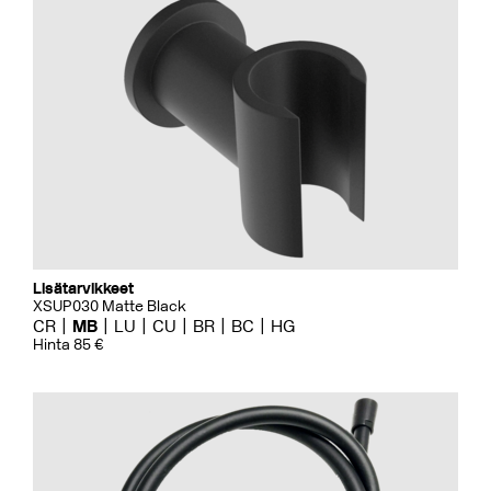
Lisätarvikkeet
XSUP030 Matte Black
CR
MB
LU
CU
BR
BC
HG
Hinta 85 €