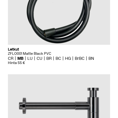
Letkut
ZFLO001 Matte Black PVC
CR
MB
LU
CU
BR
BC
HG
BrBC
BN
Hinta 55 €