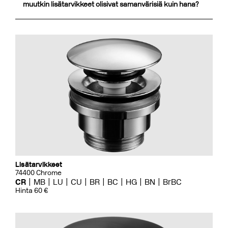
muutkin lisätarvikkeet olisivat samanvärisiä kuin hana?
Lisätarvikkeet
74400 Chrome
CR
MB
LU
CU
BR
BC
HG
BN
BrBC
Hinta 60 €