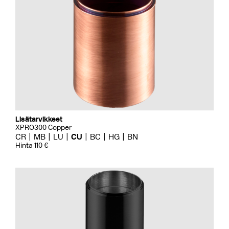
Lisätarvikkeet
XPRO300 Copper
CR
MB
LU
CU
BC
HG
BN
Hinta 110 €