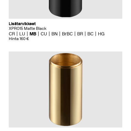
Lisätarvikkeet
XPRO15 Matte Black
CR
LU
MB
CU
BN
BrBC
BR
BC
HG
Hinta 160 €