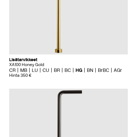
Lisätarvikkeet
XA100 Honey Gold
CR
MB
LU
CU
BR
BC
HG
BN
BrBC
AGr
Hinta 350 €