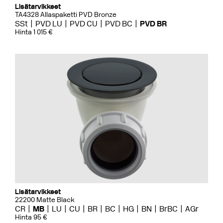
Lisätarvikkeet
TA4328 Allaspaketti PVD Bronze
SSt
PVD LU
PVD CU
PVD BC
PVD BR
Hinta 1 015 €
Lisätarvikkeet
22200 Matte Black
CR
MB
LU
CU
BR
BC
HG
BN
BrBC
AGr
Hinta 95 €