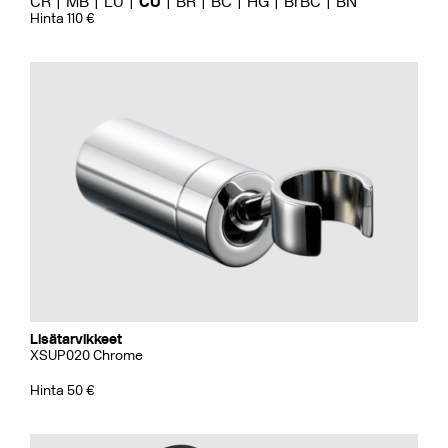
CR
MB
LU
CU
BR
BC
HG
BrBC
BN
Hinta 110 €
Lisätarvikkeet
XSUP020 Chrome
Hinta 50 €