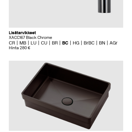
Lisätarvikkeet
XACC167 Black Chrome
CR
MB
LU
CU
BR
BC
HG
BrBC
BN
AGr
Hinta 280 €