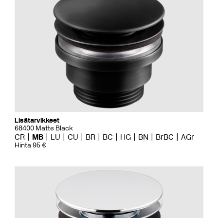
Lisätarvikkeet
68400 Matte Black
CR
MB
LU
CU
BR
BC
HG
BN
BrBC
AGr
Hinta 95 €