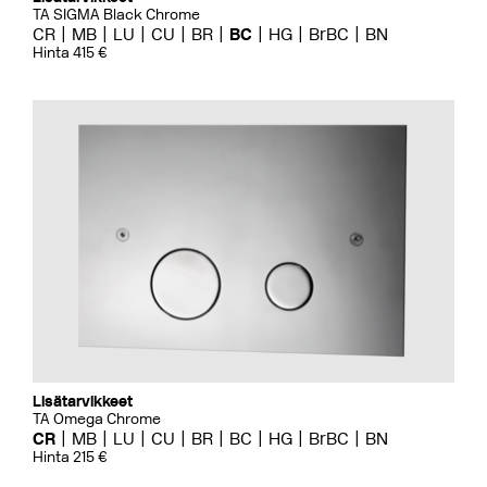
TA SIGMA Black Chrome
CR
MB
LU
CU
BR
BC
HG
BrBC
BN
Hinta 415 €
Lisätarvikkeet
TA Omega Chrome
CR
MB
LU
CU
BR
BC
HG
BrBC
BN
Hinta 215 €