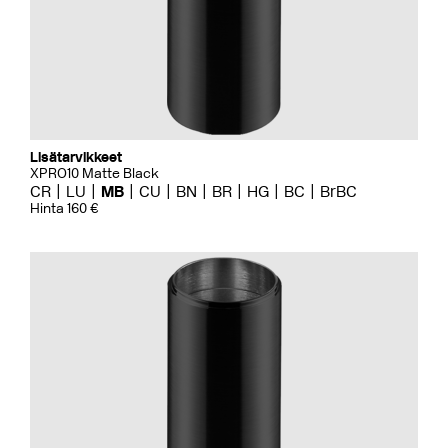
Lisätarvikkeet
XPRO10 Matte Black
CR
LU
MB
CU
BN
BR
HG
BC
BrBC
Hinta 160 €