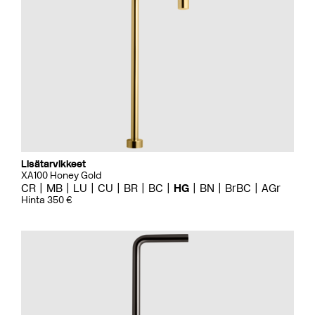
Lisätarvikkeet
XA100 Honey Gold
CR
MB
LU
CU
BR
BC
HG
BN
BrBC
AGr
Hinta 350 €