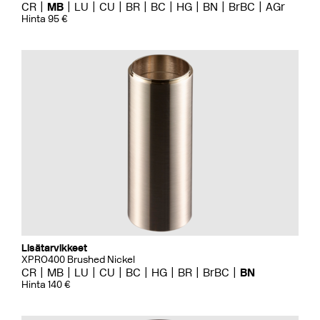
CR
MB
LU
CU
BR
BC
HG
BN
BrBC
AGr
Hinta 95 €
Lisätarvikkeet
XPRO400 Brushed Nickel
CR
MB
LU
CU
BC
HG
BR
BrBC
BN
Hinta 140 €