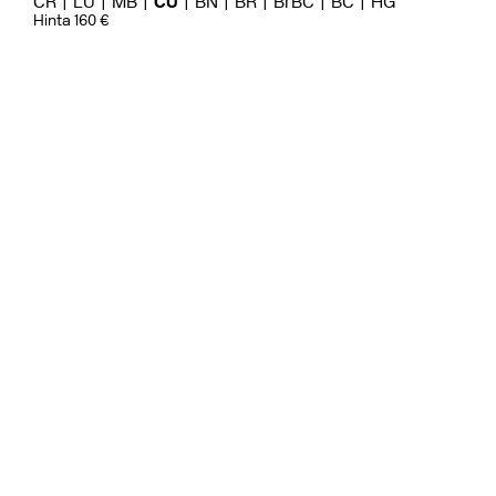
CR
LU
MB
CU
BN
BR
BrBC
BC
HG
Hinta 160 €