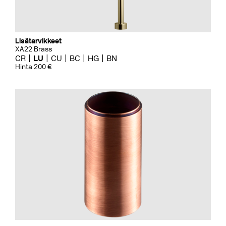
Lisätarvikkeet
XA22 Brass
CR
LU
CU
BC
HG
BN
Hinta 200 €