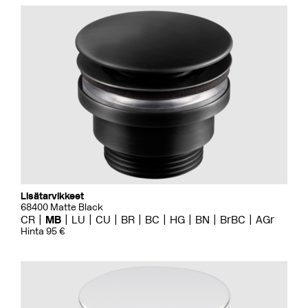
Lisätarvikkeet
68400 Matte Black
CR
MB
LU
CU
BR
BC
HG
BN
BrBC
AGr
Hinta 95 €