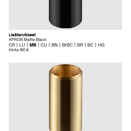
Lisätarvikkeet
XPRO15 Matte Black
CR
LU
MB
CU
BN
BrBC
BR
BC
HG
Hinta 160 €