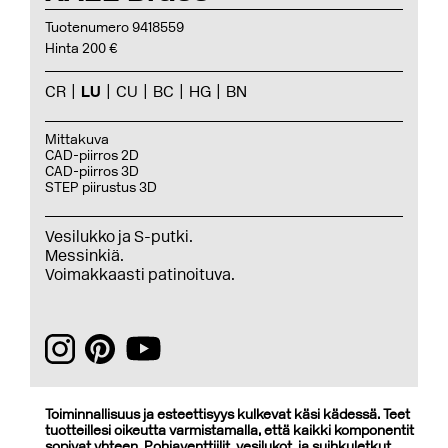
Tuotenumero 9418559
Hinta 200 €
CR
LU
CU
BC
HG
BN
Mittakuva
CAD-piirros 2D
CAD-piirros 3D
STEP piirustus 3D
Vesilukko ja S-putki.
Messinkiä.
Voimakkaasti patinoituva.
Toiminnallisuus ja esteettisyys kulkevat käsi kädessä. Teet
tuotteillesi oikeutta varmistamalla, että kaikki komponentit
sopivat yhteen. Pohjaventtiilit, vesilukot ja suihkuletkut