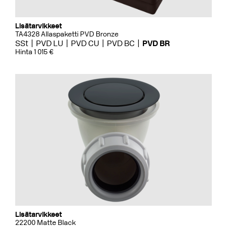
Lisätarvikkeet
TA4328 Allaspaketti PVD Bronze
SSt
PVD LU
PVD CU
PVD BC
PVD BR
Hinta 1 015 €
Lisätarvikkeet
22200 Matte Black