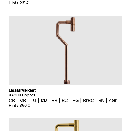
Hinta 215 €
Lisätarvikkeet
XA200 Copper
CR
MB
LU
CU
BR
BC
HG
BrBC
BN
AGr
Hinta 350 €