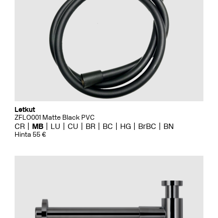
Letkut
ZFLO001 Matte Black PVC
CR
MB
LU
CU
BR
BC
HG
BrBC
BN
Hinta 55 €