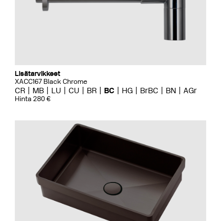
Lisätarvikkeet
XACC167 Black Chrome
CR
MB
LU
CU
BR
BC
HG
BrBC
BN
AGr
Hinta 280 €