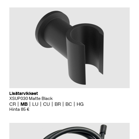
Lisätarvikkeet
XSUP030 Matte Black
CR
MB
LU
CU
BR
BC
HG
Hinta 85 €