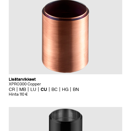
Lisätarvikkeet
XPRO300 Copper
CR
MB
LU
CU
BC
HG
BN
Hinta 110 €