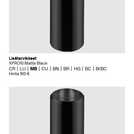
Lisätarvikkeet
XPRO10 Matte Black
CR
LU
MB
CU
BN
BR
HG
BC
BrBC
Hinta 160 €