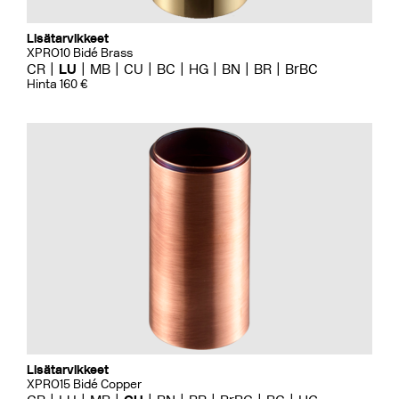
Lisätarvikkeet
XPRO10 Bidé Brass
CR
LU
MB
CU
BC
HG
BN
BR
BrBC
Hinta 160 €
Lisätarvikkeet
XPRO15 Bidé Copper