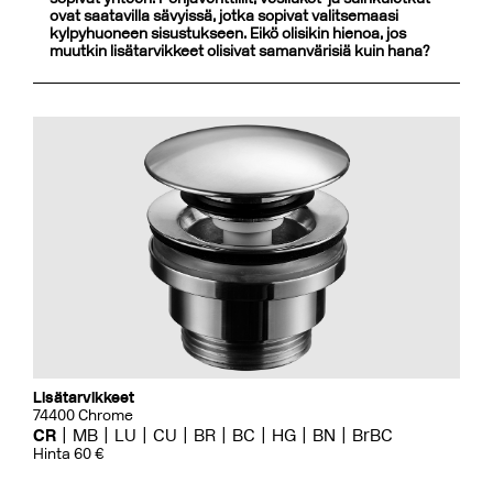
ovat saatavilla sävyissä, jotka sopivat valitsemaasi
kylpyhuoneen sisustukseen. Eikö olisikin hienoa, jos
muutkin lisätarvikkeet olisivat samanvärisiä kuin hana?
Lisätarvikkeet
74400 Chrome
CR
MB
LU
CU
BR
BC
HG
BN
BrBC
Hinta 60 €