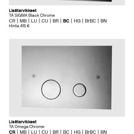
Lisätarvikkeet
TA SIGMA Black Chrome
CR
MB
LU
CU
BR
BC
HG
BrBC
BN
Hinta 415 €
Lisätarvikkeet
TA Omega Chrome
CR
MB
LU
CU
BR
BC
HG
BrBC
BN