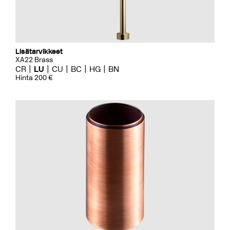
Lisätarvikkeet
XA22 Brass
CR
LU
CU
BC
HG
BN
Hinta 200 €