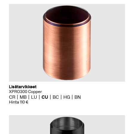
Lisätarvikkeet
XPRO300 Copper
CR
MB
LU
CU
BC
HG
BN
Hinta 110 €