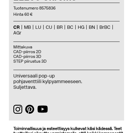
Tuotenumero 8575836
Hinta 60 €
CR
MB
LU
CU
BR
BC
HG
BN
BrBC
AGr
Mittakuva
CAD-piirros 2D
CAD-piirros 3D
STEP piirustus 3D
Universaali pop-up
pohjaventtiili kylpyammeeseen.
Suljettava.
Toiminnallisuus ja esteettisyys kulkevat käsi kädessä. Teet