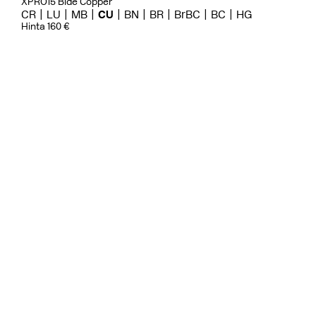
XPRO15 Bidé Copper
CR
LU
MB
CU
BN
BR
BrBC
BC
HG
Hinta 160 €