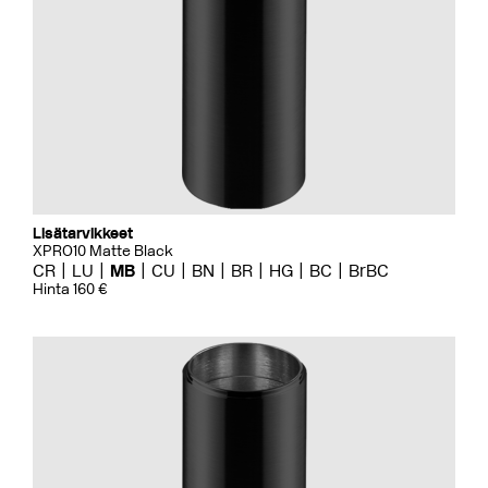
Lisätarvikkeet
XPRO10 Matte Black
CR
LU
MB
CU
BN
BR
HG
BC
BrBC
Hinta 160 €