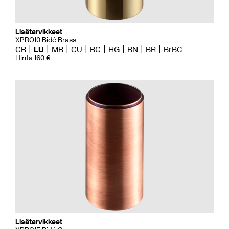
Lisätarvikkeet
XPRO10 Bidé Brass
CR
LU
MB
CU
BC
HG
BN
BR
BrBC
Hinta 160 €
Lisätarvikkeet