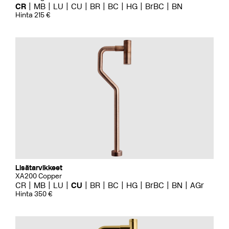
CR
MB
LU
CU
BR
BC
HG
BrBC
BN
Hinta 215 €
Lisätarvikkeet
XA200 Copper
CR
MB
LU
CU
BR
BC
HG
BrBC
BN
AGr
Hinta 350 €