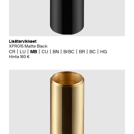
Lisätarvikkeet
XPRO15 Matte Black
CR
LU
MB
CU
BN
BrBC
BR
BC
HG
Hinta 160 €