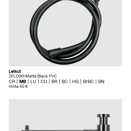
Letkut
ZFLO001 Matte Black PVC
CR
MB
LU
CU
BR
BC
HG
BrBC
BN
Hinta 55 €