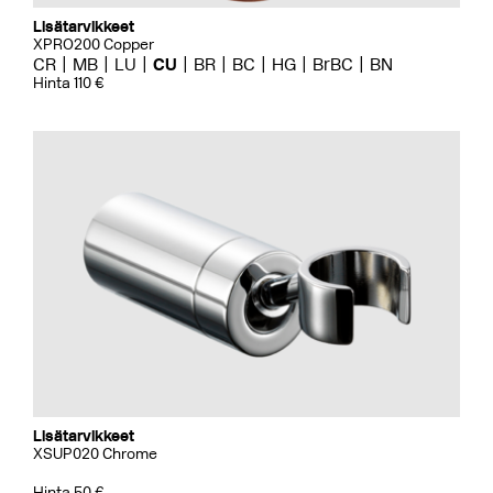
Lisätarvikkeet
XPRO200 Copper
CR
MB
LU
CU
BR
BC
HG
BrBC
BN
Hinta 110 €
Lisätarvikkeet
XSUP020 Chrome
Hinta 50 €