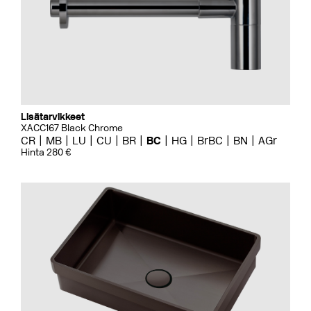
Lisätarvikkeet
XACC167 Black Chrome
CR
MB
LU
CU
BR
BC
HG
BrBC
BN
AGr
Hinta 280 €