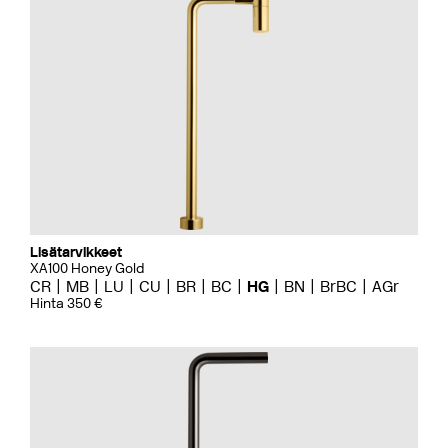
Lisätarvikkeet
XA100 Honey Gold
CR
MB
LU
CU
BR
BC
HG
BN
BrBC
AGr
Hinta 350 €