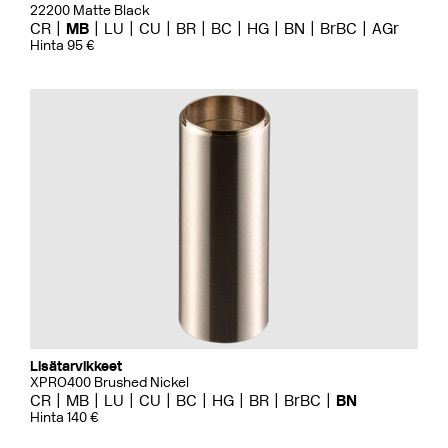
22200 Matte Black
CR
MB
LU
CU
BR
BC
HG
BN
BrBC
AGr
Hinta 95 €
Lisätarvikkeet
XPRO400 Brushed Nickel
CR
MB
LU
CU
BC
HG
BR
BrBC
BN
Hinta 140 €