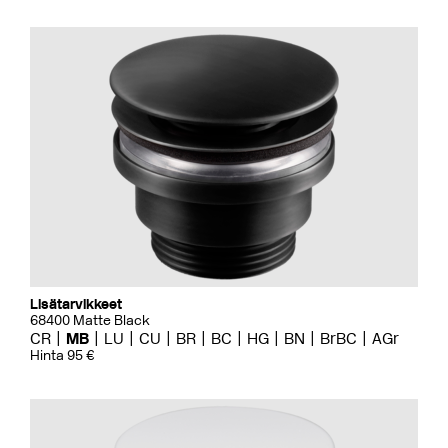
Lisätarvikkeet
68400 Matte Black
CR
MB
LU
CU
BR
BC
HG
BN
BrBC
AGr
Hinta 95 €