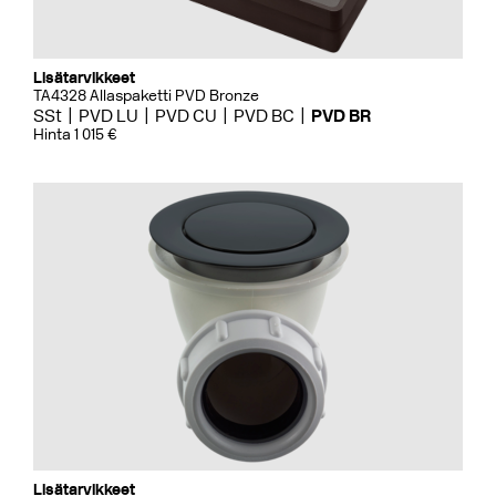
Lisätarvikkeet
TA4328 Allaspaketti PVD Bronze
SSt
PVD LU
PVD CU
PVD BC
PVD BR
Hinta 1 015 €
Lisätarvikkeet