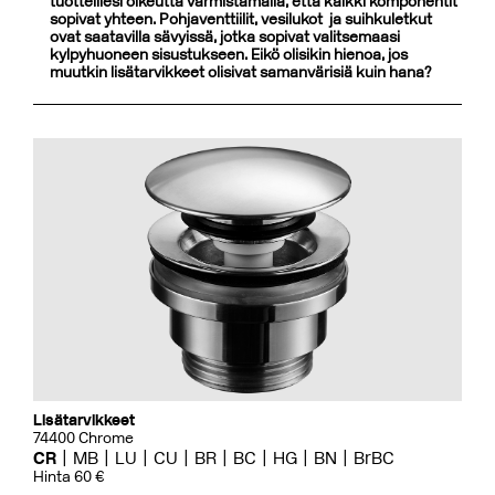
tuotteillesi oikeutta varmistamalla, että kaikki komponentit
sopivat yhteen. Pohjaventtiilit, vesilukot ja suihkuletkut
ovat saatavilla sävyissä, jotka sopivat valitsemaasi
kylpyhuoneen sisustukseen. Eikö olisikin hienoa, jos
muutkin lisätarvikkeet olisivat samanvärisiä kuin hana?
Lisätarvikkeet
74400 Chrome
CR
MB
LU
CU
BR
BC
HG
BN
BrBC
Hinta 60 €