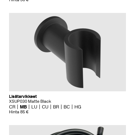
Lisätarvikkeet
XSUP030 Matte Black
CR
MB
LU
CU
BR
BC
HG
Hinta 85 €