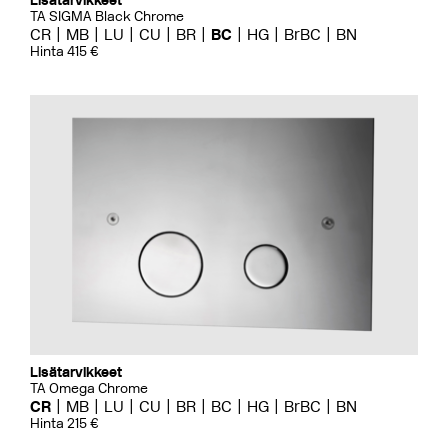
Lisätarvikkeet
TA SIGMA Black Chrome
CR
MB
LU
CU
BR
BC
HG
BrBC
BN
Hinta 415 €
Lisätarvikkeet
TA Omega Chrome
CR
MB
LU
CU
BR
BC
HG
BrBC
BN
Hinta 215 €