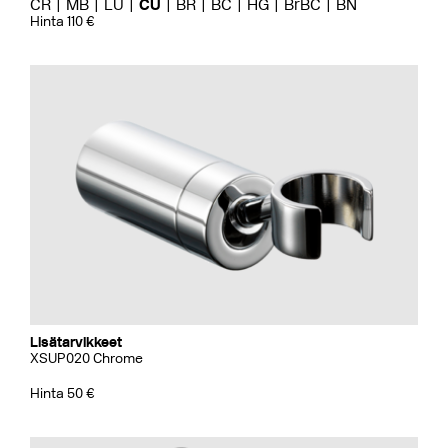
CR
MB
LU
CU
BR
BC
HG
BrBC
BN
Hinta 110 €
Lisätarvikkeet
XSUP020 Chrome
Hinta 50 €