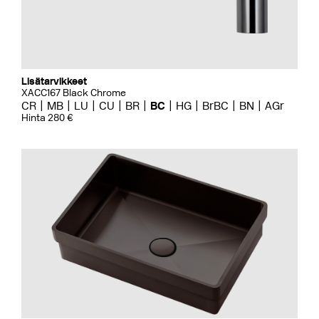
Lisätarvikkeet
XACC167 Black Chrome
CR
MB
LU
CU
BR
BC
HG
BrBC
BN
AGr
Hinta 280 €