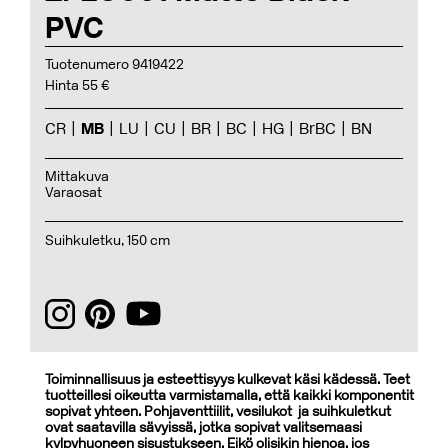
PVC
Tuotenumero 9419422
Hinta 55 €
CR
MB
LU
CU
BR
BC
HG
BrBC
BN
Mittakuva
Varaosat
Suihkuletku, 150 cm
Toiminnallisuus ja esteettisyys kulkevat käsi kädessä. Teet
tuotteillesi oikeutta varmistamalla, että kaikki komponentit
sopivat yhteen. Pohjaventtiilit, vesilukot ja suihkuletkut
ovat saatavilla sävyissä, jotka sopivat valitsemaasi
kylpyhuoneen sisustukseen. Eikö olisikin hienoa, jos