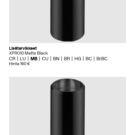
Lisätarvikkeet
XPRO10 Matte Black
CR
LU
MB
CU
BN
BR
HG
BC
BrBC
Hinta 160 €