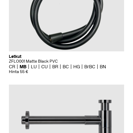
Letkut
ZFLO001 Matte Black PVC
CR
MB
LU
CU
BR
BC
HG
BrBC
BN
Hinta 55 €