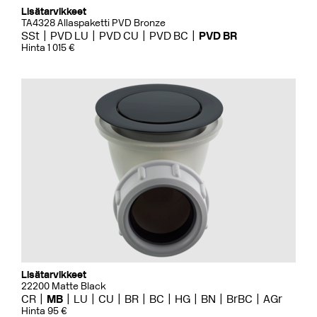
Lisätarvikkeet
TA4328 Allaspaketti PVD Bronze
SSt
PVD LU
PVD CU
PVD BC
PVD BR
Hinta 1 015 €
Lisätarvikkeet
22200 Matte Black
CR
MB
LU
CU
BR
BC
HG
BN
BrBC
AGr
Hinta 95 €