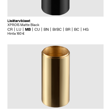
Lisätarvikkeet
XPRO15 Matte Black
CR
LU
MB
CU
BN
BrBC
BR
BC
HG
Hinta 160 €