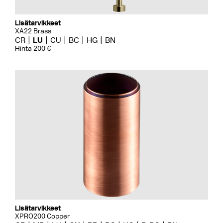
Lisätarvikkeet
XA22 Brass
CR
LU
CU
BC
HG
BN
Hinta 200 €
Lisätarvikkeet
XPRO200 Copper