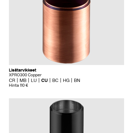
Lisätarvikkeet
XPRO300 Copper
CR
MB
LU
CU
BC
HG
BN
Hinta 110 €