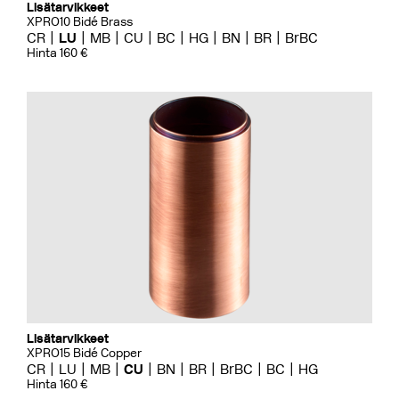
Lisätarvikkeet
XPRO10 Bidé Brass
CR
LU
MB
CU
BC
HG
BN
BR
BrBC
Hinta 160 €
Lisätarvikkeet
XPRO15 Bidé Copper
CR
LU
MB
CU
BN
BR
BrBC
BC
HG
Hinta 160 €