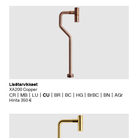
Lisätarvikkeet
XA200 Copper
CR
MB
LU
CU
BR
BC
HG
BrBC
BN
AGr
Hinta 350 €