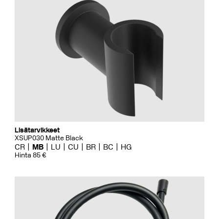
Lisätarvikkeet
XSUP030 Matte Black
CR
MB
LU
CU
BR
BC
HG
Hinta 85 €