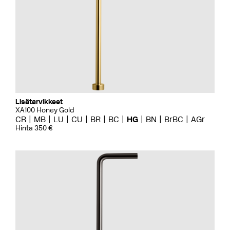
Lisätarvikkeet
XA100 Honey Gold
CR
MB
LU
CU
BR
BC
HG
BN
BrBC
AGr
Hinta 350 €