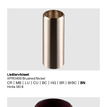
Lisätarvikkeet
XPRO400 Brushed Nickel
CR
MB
LU
CU
BC
HG
BR
BrBC
BN
Hinta 140 €