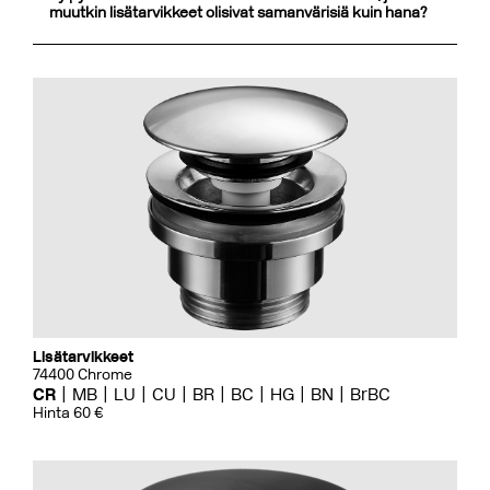
muutkin lisätarvikkeet olisivat samanvärisiä kuin hana?
Lisätarvikkeet
74400 Chrome
CR
MB
LU
CU
BR
BC
HG
BN
BrBC
Hinta 60 €