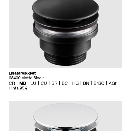
Lisätarvikkeet
68400 Matte Black
CR
MB
LU
CU
BR
BC
HG
BN
BrBC
AGr
Hinta 95 €