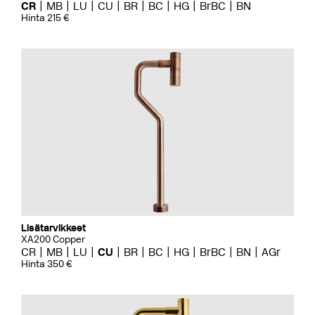
CR
MB
LU
CU
BR
BC
HG
BrBC
BN
Hinta 215 €
Lisätarvikkeet
XA200 Copper
CR
MB
LU
CU
BR
BC
HG
BrBC
BN
AGr
Hinta 350 €