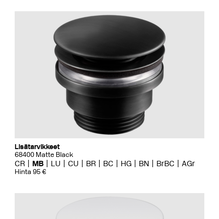
Lisätarvikkeet
68400 Matte Black
CR
MB
LU
CU
BR
BC
HG
BN
BrBC
AGr
Hinta 95 €