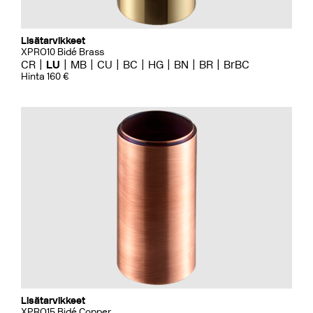
Lisätarvikkeet
XPRO10 Bidé Brass
CR
LU
MB
CU
BC
HG
BN
BR
BrBC
Hinta 160 €
Lisätarvikkeet
XPRO15 Bidé Copper