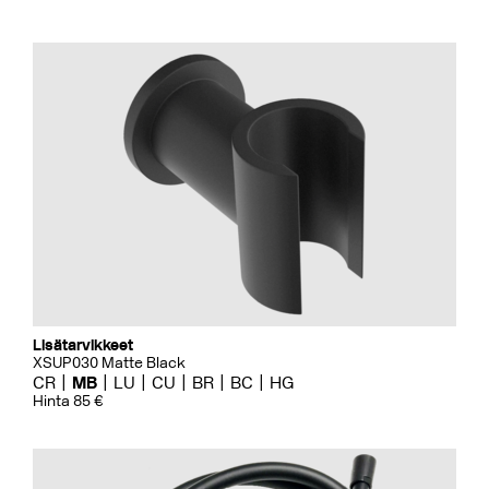
Lisätarvikkeet
XSUP030 Matte Black
CR
MB
LU
CU
BR
BC
HG
Hinta 85 €