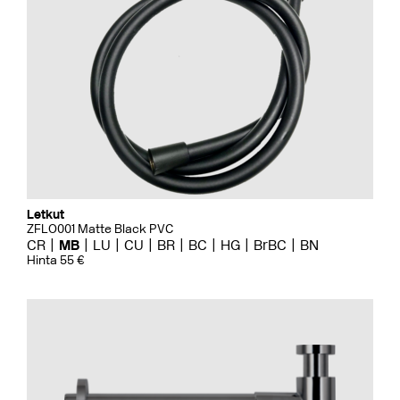
Letkut
ZFLO001 Matte Black PVC
CR
MB
LU
CU
BR
BC
HG
BrBC
BN
Hinta 55 €