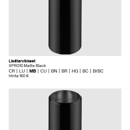
Lisätarvikkeet
XPRO10 Matte Black
CR
LU
MB
CU
BN
BR
HG
BC
BrBC
Hinta 160 €