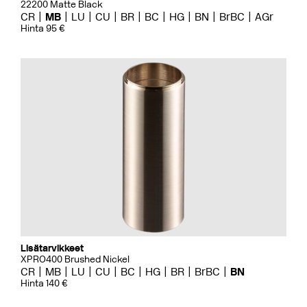
22200 Matte Black
CR
MB
LU
CU
BR
BC
HG
BN
BrBC
AGr
Hinta 95 €
Lisätarvikkeet
XPRO400 Brushed Nickel
CR
MB
LU
CU
BC
HG
BR
BrBC
BN
Hinta 140 €