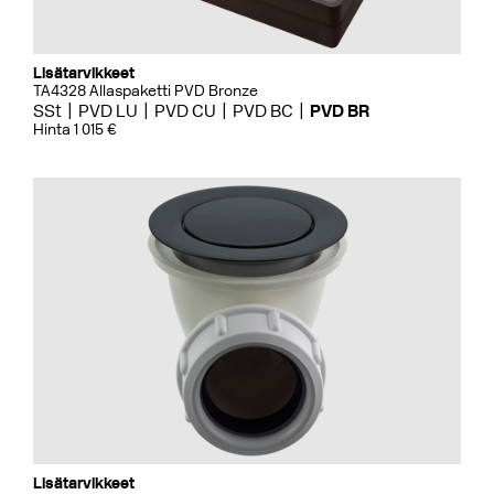
Lisätarvikkeet
TA4328 Allaspaketti PVD Bronze
SSt
PVD LU
PVD CU
PVD BC
PVD BR
Hinta 1 015 €
Lisätarvikkeet