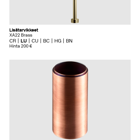
Lisätarvikkeet
XA22 Brass
CR
LU
CU
BC
HG
BN
Hinta 200 €