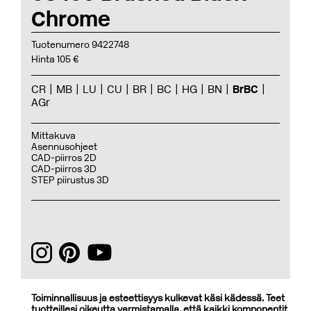
Chrome
Tuotenumero 9422748
Hinta 105 €
CR
MB
LU
CU
BR
BC
HG
BN
BrBC
AGr
Mittakuva
Asennusohjeet
CAD-piirros 2D
CAD-piirros 3D
STEP piirustus 3D
Toiminnallisuus ja esteettisyys kulkevat käsi kädessä. Teet
tuotteillesi oikeutta varmistamalla, että kaikki komponentit