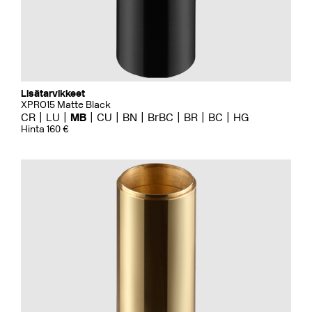
Lisätarvikkeet
XPRO15 Matte Black
CR
LU
MB
CU
BN
BrBC
BR
BC
HG
Hinta 160 €