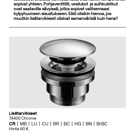
sopivat yhteen. Pohjaventtiilit, vesilukot ja suihkuletkut
ovat saatavilla sävyissä, jotka sopivat valitsemaasi
kylpyhuoneen sisustukseen. Eikö olisikin hienoa, jos
muutkin lisätarvikkeet olisivat samanvärisiä kuin hana?
Lisätarvikkeet
74400 Chrome
CR
MB
LU
CU
BR
BC
HG
BN
BrBC
Hinta 60 €