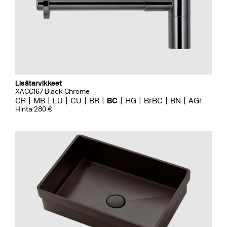
Lisätarvikkeet
XACC167 Black Chrome
CR
MB
LU
CU
BR
BC
HG
BrBC
BN
AGr
Hinta 280 €