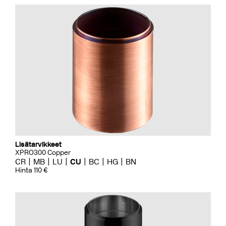
Lisätarvikkeet
XPRO300 Copper
CR
MB
LU
CU
BC
HG
BN
Hinta 110 €