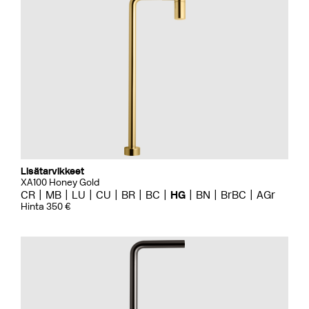
Lisätarvikkeet
XA100 Honey Gold
CR
MB
LU
CU
BR
BC
HG
BN
BrBC
AGr
Hinta 350 €