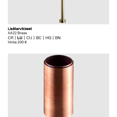
Lisätarvikkeet
XA22 Brass
CR
LU
CU
BC
HG
BN
Hinta 200 €