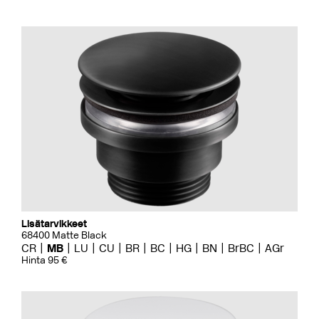
Lisätarvikkeet
68400 Matte Black
CR
MB
LU
CU
BR
BC
HG
BN
BrBC
AGr
Hinta 95 €