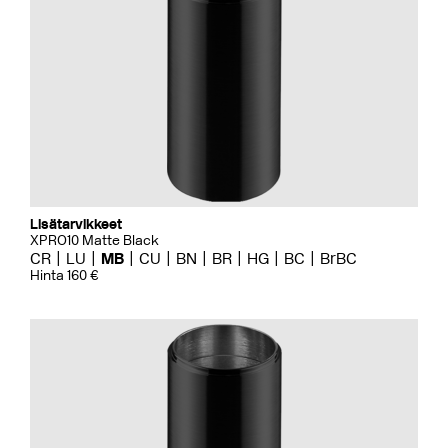
Lisätarvikkeet
XPRO10 Matte Black
CR
LU
MB
CU
BN
BR
HG
BC
BrBC
Hinta 160 €