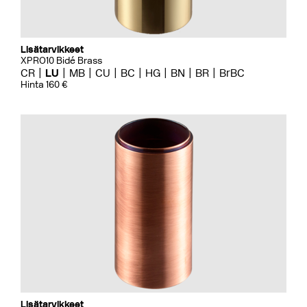
Lisätarvikkeet
XPRO10 Bidé Brass
CR
LU
MB
CU
BC
HG
BN
BR
BrBC
Hinta 160 €
Lisätarvikkeet