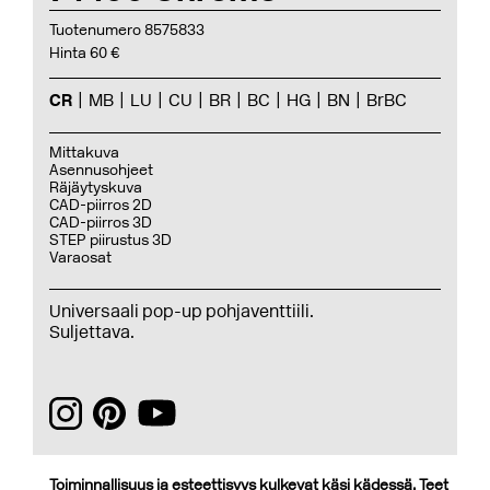
Tuotenumero 8575833
Hinta 60 €
CR
MB
LU
CU
BR
BC
HG
BN
BrBC
Mittakuva
Asennusohjeet
Räjäytyskuva
CAD-piirros 2D
CAD-piirros 3D
STEP piirustus 3D
Varaosat
Universaali pop-up pohjaventtiili.
Suljettava.
Toiminnallisuus ja esteettisyys kulkevat käsi kädessä. Teet