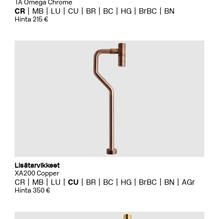
TA Omega Chrome
CR
MB
LU
CU
BR
BC
HG
BrBC
BN
Hinta 215 €
Lisätarvikkeet
XA200 Copper
CR
MB
LU
CU
BR
BC
HG
BrBC
BN
AGr
Hinta 350 €