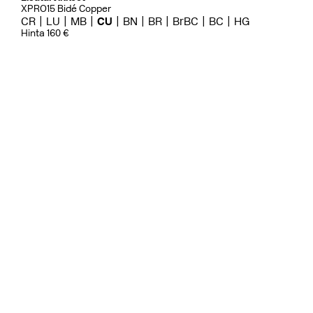
XPRO15 Bidé Copper
CR
LU
MB
CU
BN
BR
BrBC
BC
HG
Hinta 160 €