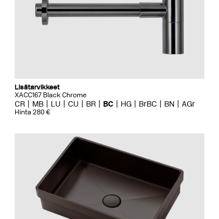
Lisätarvikkeet
XACC167 Black Chrome
CR
MB
LU
CU
BR
BC
HG
BrBC
BN
AGr
Hinta 280 €