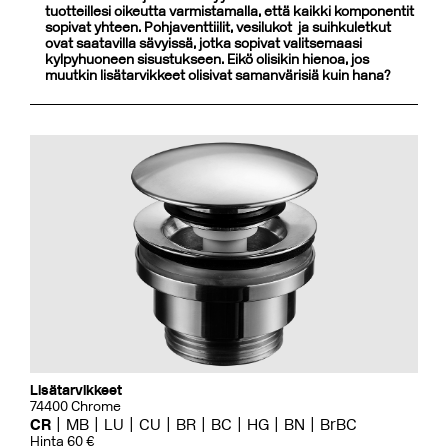
tuotteillesi oikeutta varmistamalla, että kaikki komponentit
sopivat yhteen. Pohjaventtiilit, vesilukot ja suihkuletkut
ovat saatavilla sävyissä, jotka sopivat valitsemaasi
kylpyhuoneen sisustukseen. Eikö olisikin hienoa, jos
muutkin lisätarvikkeet olisivat samanvärisiä kuin hana?
Lisätarvikkeet
74400 Chrome
CR
MB
LU
CU
BR
BC
HG
BN
BrBC
Hinta 60 €