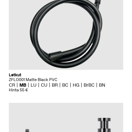
Letkut
ZFLO001 Matte Black PVC
CR
MB
LU
CU
BR
BC
HG
BrBC
BN
Hinta 55 €