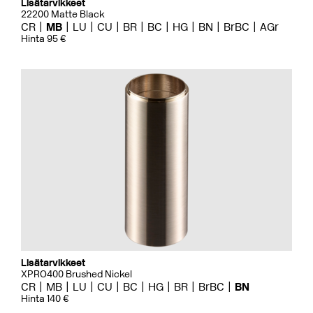
Lisätarvikkeet
22200 Matte Black
CR
MB
LU
CU
BR
BC
HG
BN
BrBC
AGr
Hinta 95 €
Lisätarvikkeet
XPRO400 Brushed Nickel
CR
MB
LU
CU
BC
HG
BR
BrBC
BN
Hinta 140 €