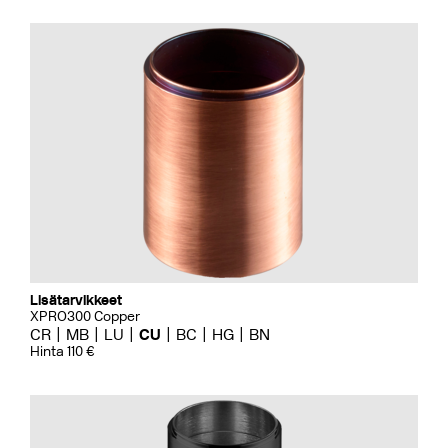
Lisätarvikkeet
XPRO300 Copper
CR
MB
LU
CU
BC
HG
BN
Hinta 110 €