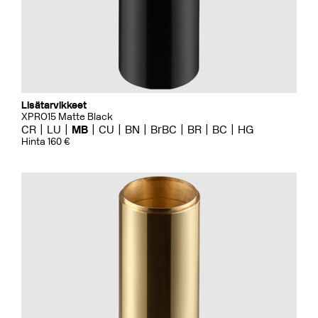
Lisätarvikkeet
XPRO15 Matte Black
CR
LU
MB
CU
BN
BrBC
BR
BC
HG
Hinta 160 €