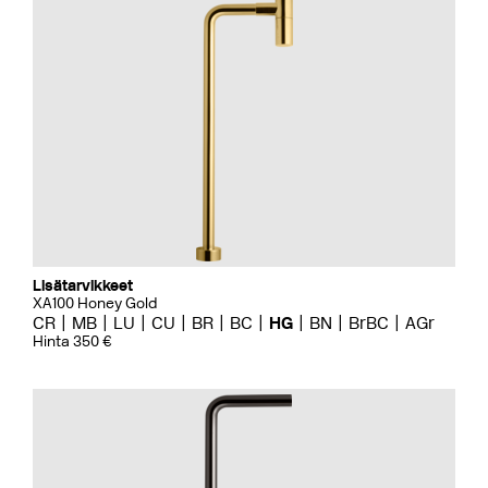
Lisätarvikkeet
XA100 Honey Gold
CR
MB
LU
CU
BR
BC
HG
BN
BrBC
AGr
Hinta 350 €