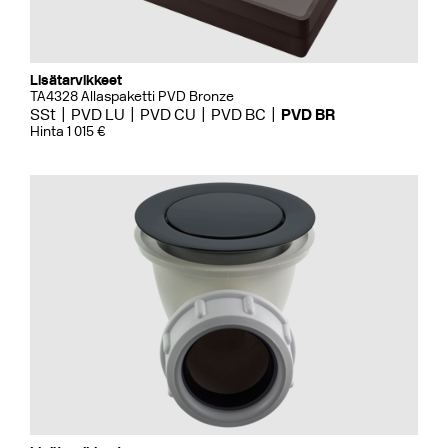
Lisätarvikkeet
TA4328 Allaspaketti PVD Bronze
SSt
PVD LU
PVD CU
PVD BC
PVD BR
Hinta 1 015 €