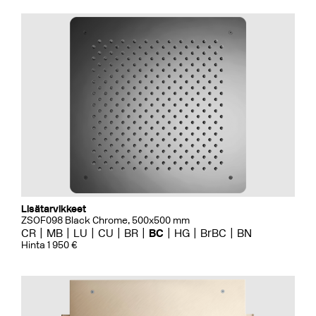
Lisätarvikkeet
ZSOF098 Black Chrome, 500x500 mm
CR
MB
LU
CU
BR
BC
HG
BrBC
BN
Hinta 1 950 €