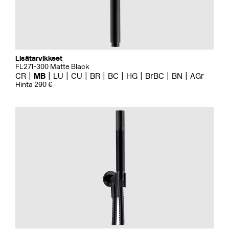
Lisätarvikkeet
FL271-300 Matte Black
CR
MB
LU
CU
BR
BC
HG
BrBC
BN
AGr
Hinta 290 €