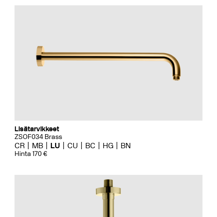
Lisätarvikkeet
ZSOF034 Brass
CR
MB
LU
CU
BC
HG
BN
Hinta 170 €