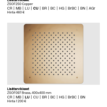
Lisätarvikkeet
ZSOF250 Copper
CR
MB
LU
CU
BR
BC
HG
BrBC
BN
AGr
Hinta 460 €
Lisätarvikkeet
ZSOF097 Brass, 400x400 mm
CR
MB
LU
CU
BR
BC
HG
BrBC
BN
Hinta 1 200 €