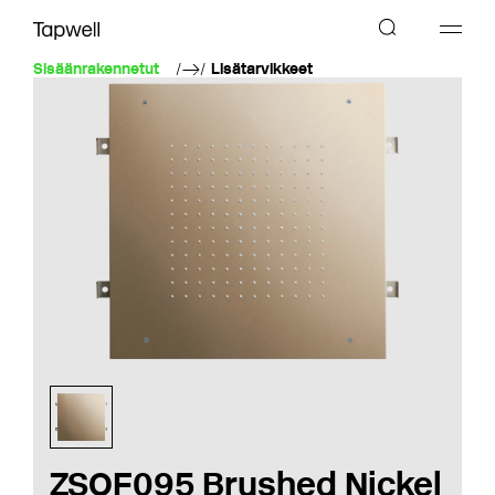
Sisäänrakennetut
Lisätarvikkeet
ZSOF095 Brushed Nickel