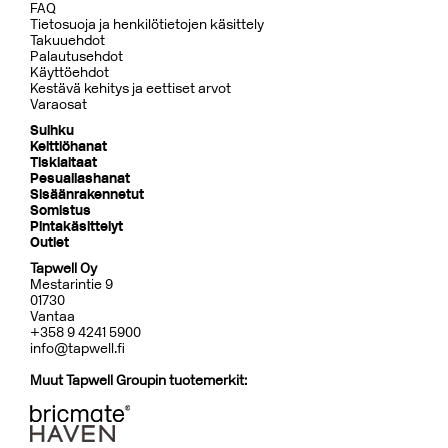
FAQ
Tietosuoja ja henkilötietojen käsittely
Takuuehdot
Palautusehdot
Käyttöehdot
Kestävä kehitys ja eettiset arvot
Varaosat
Suihku
Keittiöhanat
Tiskialtaat
Pesuallashanat
Sisäänrakennetut
Somistus
Pintakäsittelyt
Outlet
Tapwell Oy
Mestarintie 9
01730
Vantaa
+358 9 4241 5900
info@tapwell.fi
Muut Tapwell Groupin tuotemerkit: