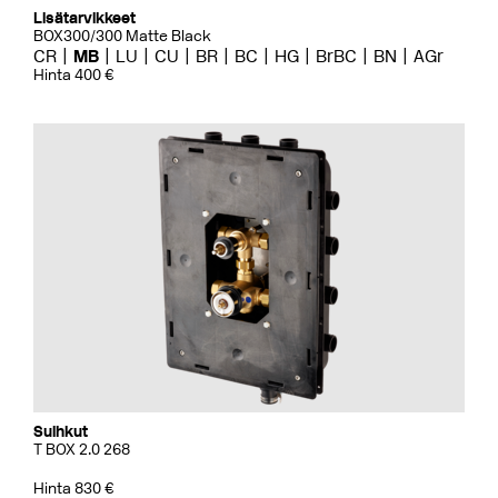
Lisätarvikkeet
BOX300/300 Matte Black
CR
MB
LU
CU
BR
BC
HG
BrBC
BN
AGr
Hinta 400 €
Suihkut
T BOX 2.0 268
Hinta 830 €