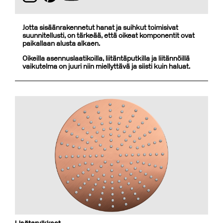
Jotta sisäänrakennetut hanat ja suihkut toimisivat
suunnitellusti, on tärkeää, että oikeat komponentit ovat
paikallaan alusta alkaen.
Oikeilla asennuslaatikoilla, liitäntäputkilla ja liitännöillä
vaikutelma on juuri niin miellyttävä ja siisti kuin haluat.