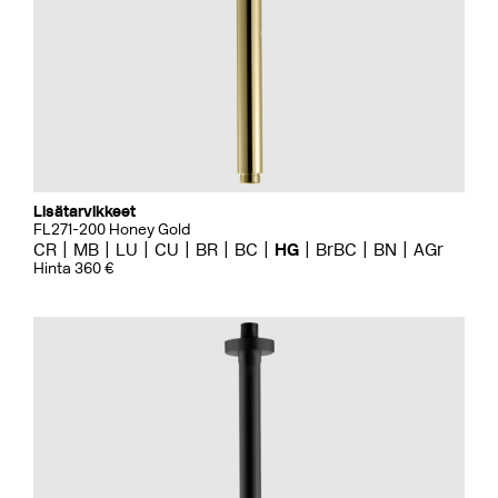
Lisätarvikkeet
FL271-200 Honey Gold
CR
MB
LU
CU
BR
BC
HG
BrBC
BN
AGr
Hinta 360 €