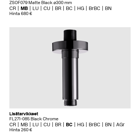
ZSOF079 Matte Black ⌀300 mm
CR
MB
LU
CU
BR
BC
HG
BrBC
BN
Hinta 680 €
Lisätarvikkeet
FL271-085 Black Chrome
CR
MB
LU
CU
BR
BC
HG
BrBC
BN
AGr
Hinta 260 €