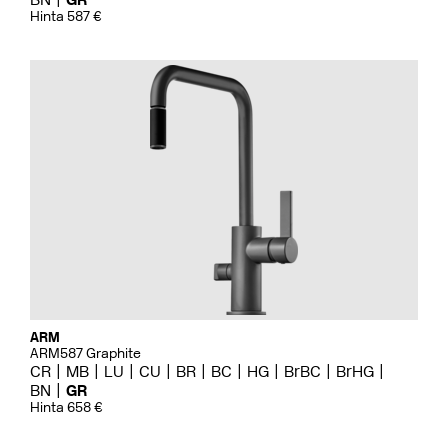
Hinta 587 €
ARM
ARM587 Graphite
CR
MB
LU
CU
BR
BC
HG
BrBC
BrHG
BN
GR
Hinta 658 €