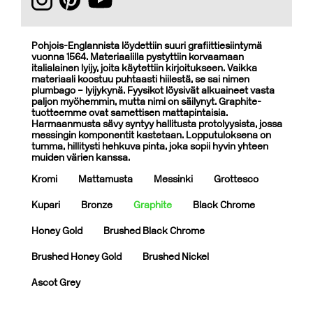
Pohjois-Englannista löydettiin suuri grafiittiesiintymä
vuonna 1564. Materiaalilla pystyttiin korvaamaan
italialainen lyijy, joita käytettiin kirjoitukseen. Vaikka
materiaali koostuu puhtaasti hiilestä, se sai nimen
plumbago – lyijykynä. Fyysikot löysivät alkuaineet vasta
paljon myöhemmin, mutta nimi on säilynyt. Graphite-
tuotteemme ovat samettisen mattapintaisia.
Harmaanmusta sävy syntyy hallitusta protolyysista, jossa
messingin komponentit kastetaan. Lopputuloksena on
tumma, hillitysti hehkuva pinta, joka sopii hyvin yhteen
muiden värien kanssa.
Kromi
Mattamusta
Messinki
Grottesco
Kupari
Bronze
Graphite
Black Chrome
Honey Gold
Brushed Black Chrome
Brushed Honey Gold
Brushed Nickel
Ascot Grey