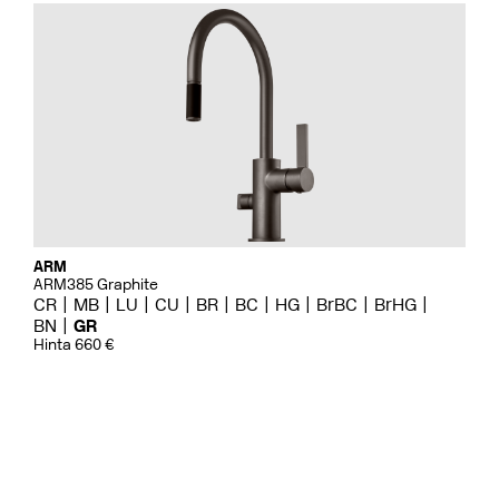
ARM
ARM385 Graphite
CR
MB
LU
CU
BR
BC
HG
BrBC
BrHG
BN
GR
Hinta 660 €