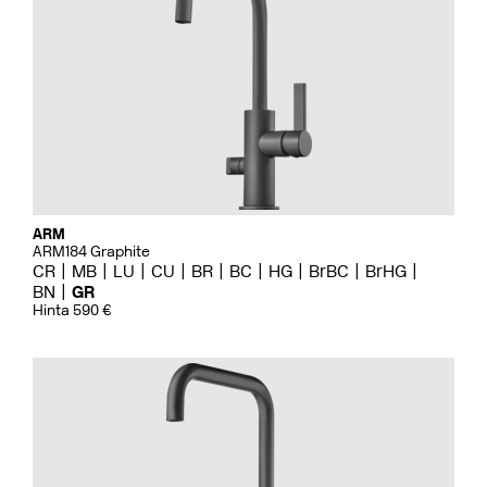
ARM
ARM184 Graphite
CR
MB
LU
CU
BR
BC
HG
BrBC
BrHG
BN
GR
Hinta 590 €