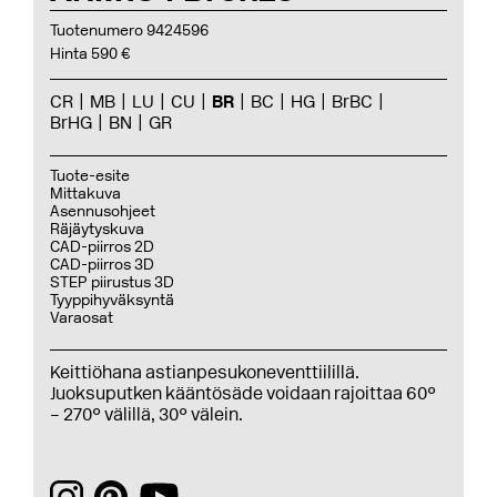
Tuotenumero 9424596
Hinta 590 €
CR
MB
LU
CU
BR
BC
HG
BrBC
BrHG
BN
GR
Tuote-esite
Mittakuva
Asennusohjeet
Räjäytyskuva
CAD-piirros 2D
CAD-piirros 3D
STEP piirustus 3D
Tyyppihyväksyntä
Varaosat
Keittiöhana astianpesukoneventtiilillä.
Juoksuputken kääntösäde voidaan rajoittaa 60°
– 270° välillä, 30° välein.