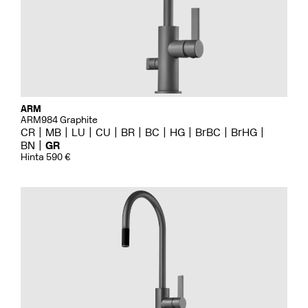
ARM
ARM984 Graphite
CR
MB
LU
CU
BR
BC
HG
BrBC
BrHG
BN
GR
Hinta 590 €