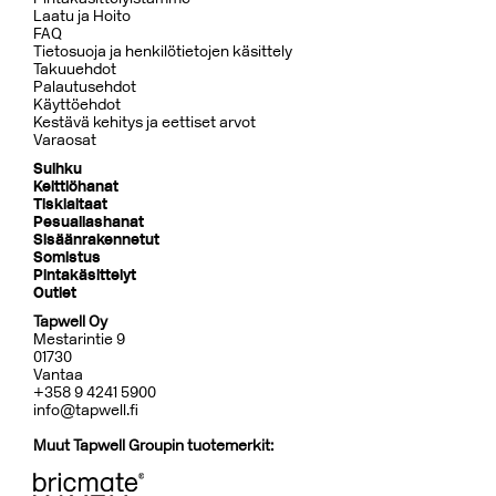
Laatu ja Hoito
FAQ
Tietosuoja ja henkilötietojen käsittely
Takuuehdot
Palautusehdot
Käyttöehdot
Kestävä kehitys ja eettiset arvot
Varaosat
Suihku
Keittiöhanat
Tiskialtaat
Pesuallashanat
Sisäänrakennetut
Somistus
Pintakäsittelyt
Outlet
Tapwell Oy
Mestarintie 9
01730
Vantaa
+358 9 4241 5900
info@tapwell.fi
Muut Tapwell Groupin tuotemerkit: