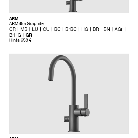
ARM
ARM885 Graphite
CR
MB
LU
CU
BC
BrBC
HG
BR
BN
AGr
BrHG
GR
Hinta 658 €