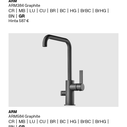
ARM
ARM384 Graphite
CR
MB
LU
CU
BR
BC
HG
BrBC
BrHG
BN
GR
Hinta 587 €
ARM
ARM584 Graphite
CR
MB
LU
CU
BR
BC
HG
BrBC
BrHG
BN
GR