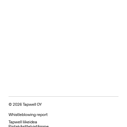
© 2026 Tapwell OY
Whistleblowing report
Tapwell liikeidea
Pintakäsittelyistämme