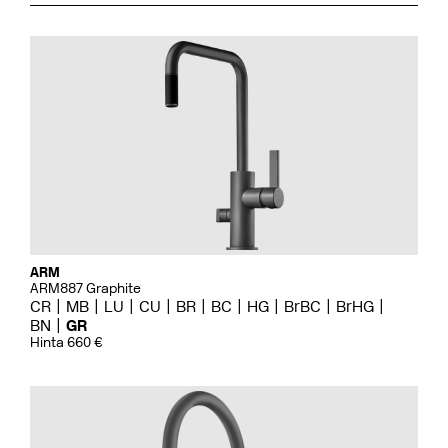
ARM
ARM887 Graphite
CR
MB
LU
CU
BR
BC
HG
BrBC
BrHG
BN
GR
Hinta 660 €