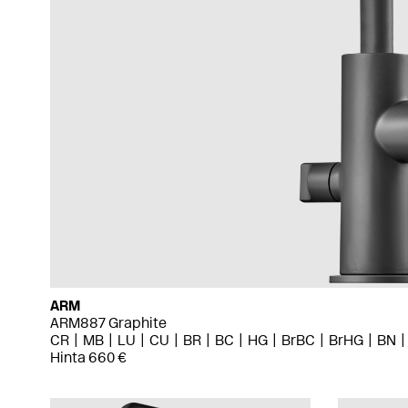
ARM
ARM887 Graphite
CR
MB
LU
CU
BR
BC
HG
BrBC
BrHG
BN
Hinta 660 €