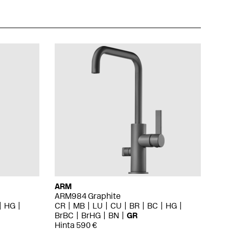
ARM
ARM984 Graphite
HG
CR
MB
LU
CU
BR
BC
HG
BrBC
BrHG
BN
GR
Hinta 590 €