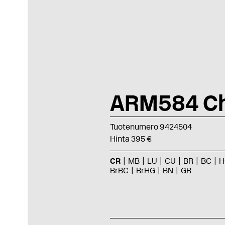
ARM584 C
Tuotenumero 9424504
Hinta 395 €
CR
MB
LU
CU
BR
BC
H
BrBC
BrHG
BN
GR