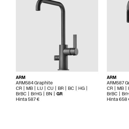
ARM
ARM
ARM584 Graphite
ARM587 Gr
CR
MB
LU
CU
BR
BC
HG
CR
MB
BrBC
BrHG
BN
GR
BrBC
Br
Hinta 587 €
Hinta 658 