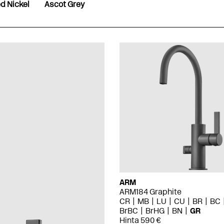
d Nickel
Ascot Grey
ARM
ARM184 Graphite
CR
MB
LU
CU
BR
BC
BrBC
BrHG
BN
GR
Hinta 590 €