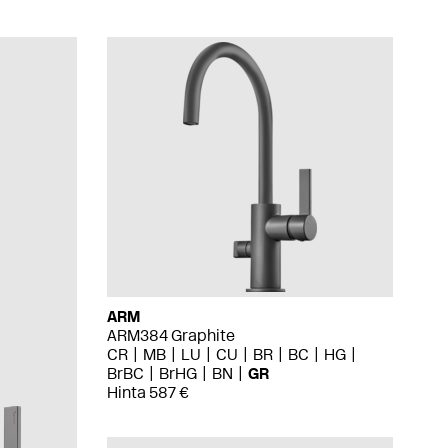
ARM
ARM384 Graphite
CR
MB
LU
CU
BR
BC
HG
BrBC
BrHG
BN
GR
Hinta 587 €