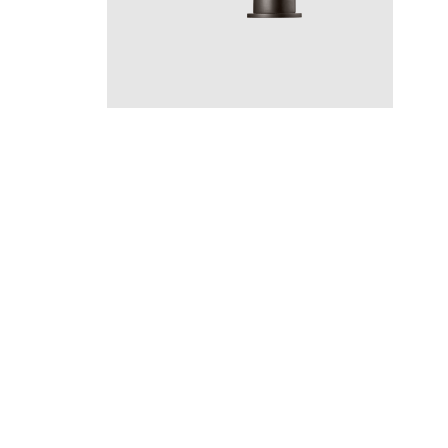
ARM
ARM385 Graphite
CR
MB
LU
CU
BR
BC
HG
BrBC
BrHG
BN
GR
Hinta 660 €
Instagram
YouTube
Materiaalin valinta,
Pinterest