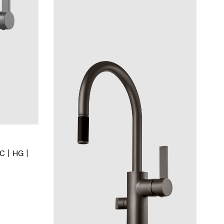
BC
HG