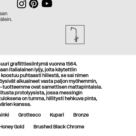
aan
välein.
uuri grafiittiesiintymä vuonna 1564.
n italialainen lyijy, joita käytettiin
 koostuu puhtaasti hiilestä, se sai nimen
 löysivät alkuaineet vasta paljon myöhemmin,
te-tuotteemme ovat samettisen mattapintaisia.
tusta protolyysista, jossa messingin
loksena on tumma, hillitysti hehkuva pinta,
 värien kanssa.
inki
Grottesco
Kupari
Bronze
Honey Gold
Brushed Black Chrome