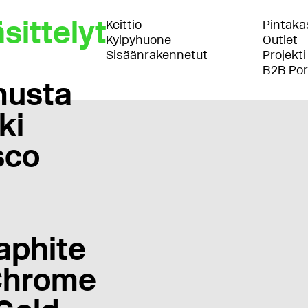
sittelyt
Keittiö
Pintakäs
Kylpyhuone
Outlet
Sisäänrakennetut
Projekti
B2B Por
musta
ki
sco
aphite
Chrome