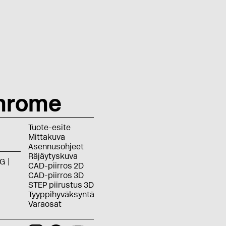
hrome
Tuote-esite
Mittakuva
Asennusohjeet
Räjäytyskuva
G
CAD-piirros 2D
CAD-piirros 3D
STEP piirustus 3D
Tyyppihyväksyntä
Varaosat