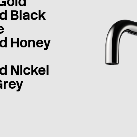
Gold
d Black
e
d Honey
d Nickel
Grey