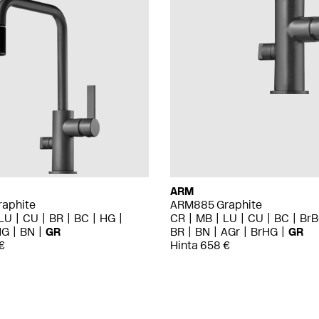
ARM
aphite
ARM885 Graphite
LU
CU
BR
BC
HG
CR
MB
LU
CU
BC
Br
HG
BN
GR
BR
BN
AGr
BrHG
GR
€
Hinta 658 €