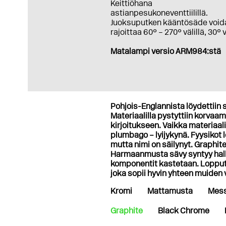
Keittiöhana
astianpesukoneventtiilillä.
Juoksuputken kääntösäde void
rajoittaa 60° – 270° välillä, 30° 
Matalampi versio ARM984:stä
Pohjois-Englannista löydettiin s
Materiaalilla pystyttiin korvaamaa
kirjoitukseen. Vaikka materiaali
plumbago – lyijykynä. Fyysikot
mutta nimi on säilynyt. Graphi
Harmaanmusta sävy syntyy halli
komponentit kastetaan. Lopputu
joka sopii hyvin yhteen muiden
Kromi
Mattamusta
Mess
Graphite
Black Chrome