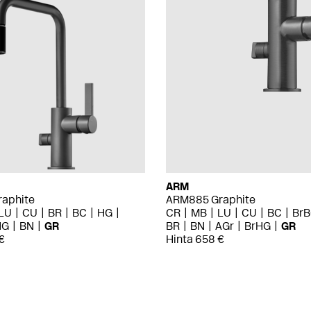
ARM
aphite
ARM885 Graphite
LU
CU
BR
BC
HG
CR
MB
LU
CU
BC
Br
HG
BN
GR
BR
BN
AGr
BrHG
GR
€
Hinta 658 €