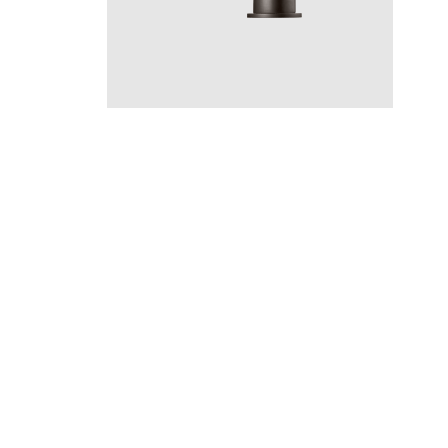
ARM
ARM385 Graphite
CR
MB
LU
CU
BR
BC
HG
BrBC
BrHG
BN
GR
Hinta 660 €
Instagram
YouTube
Materiaalin valinta,
Pinterest