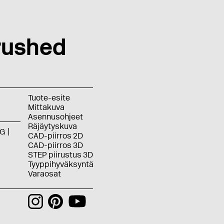
rushed
Tuote-esite
Mittakuva
Asennusohjeet
Räjäytyskuva
G
CAD-piirros 2D
CAD-piirros 3D
STEP piirustus 3D
Tyyppihyväksyntä
Varaosat