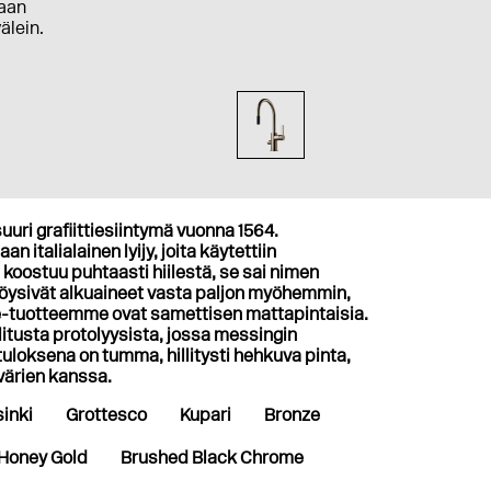
aan
välein.
uuri grafiittiesiintymä vuonna 1564.
n italialainen lyijy, joita käytettiin
 koostuu puhtaasti hiilestä, se sai nimen
 löysivät alkuaineet vasta paljon myöhemmin,
te-tuotteemme ovat samettisen mattapintaisia.
tusta protolyysista, jossa messingin
loksena on tumma, hillitysti hehkuva pinta,
 värien kanssa.
inki
Grottesco
Kupari
Bronze
Honey Gold
Brushed Black Chrome