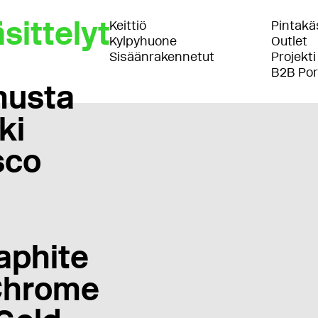
sittelyt
Keittiö
Pintakäs
Kylpyhuone
Outlet
Sisäänrakennetut
Projekti
B2B Por
musta
ki
sco
aphite
Chrome