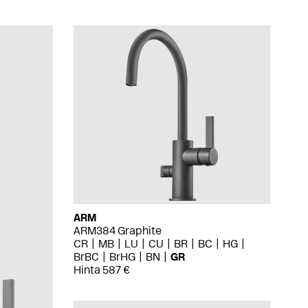
ARM
ARM384 Graphite
CR
MB
LU
CU
BR
BC
HG
BrBC
BrHG
BN
GR
Hinta 587 €