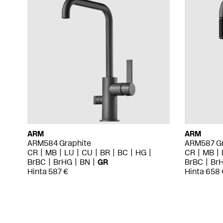
ARM
ARM
ARM584 Graphite
ARM587 Gr
CR
MB
LU
CU
BR
BC
HG
CR
MB
BrBC
BrHG
BN
GR
BrBC
Br
Hinta 587 €
Hinta 658 