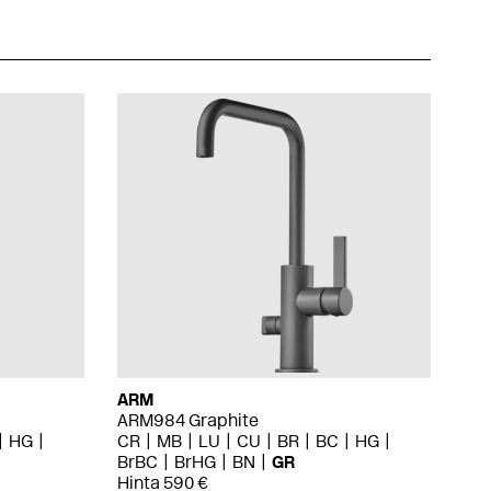
ARM
ARM984 Graphite
HG
CR
MB
LU
CU
BR
BC
HG
BrBC
BrHG
BN
GR
Hinta 590 €