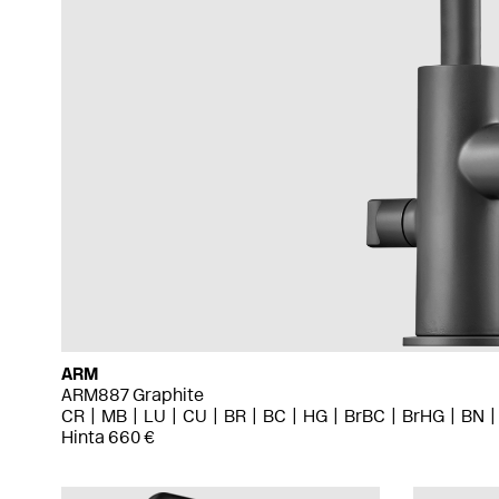
ARM
ARM887 Graphite
CR
MB
LU
CU
BR
BC
HG
BrBC
BrHG
BN
Hinta 660 €