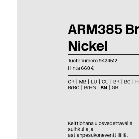
ARM385 B
Nickel
Tuotenumero 9424512
Hinta 660 €
CR
MB
LU
CU
BR
BC
H
BrBC
BrHG
BN
GR
Keittiöhana ulosvedettävällä
suihkulla ja
astianpesukoneventtiilillä.