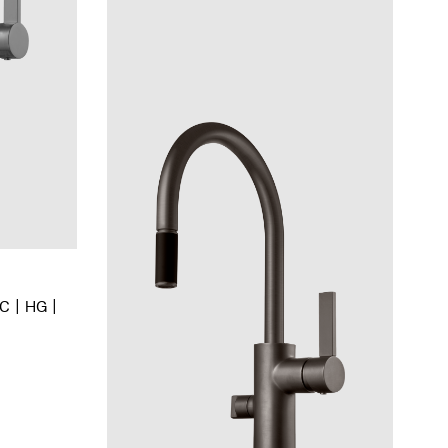
BC
HG