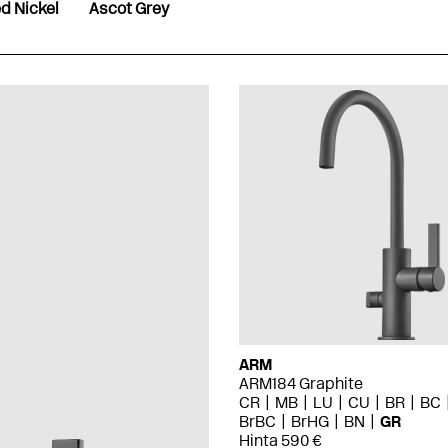
d Nickel
Ascot Grey
ARM
ARM184 Graphite
CR
MB
LU
CU
BR
BC
BrBC
BrHG
BN
GR
Hinta 590 €