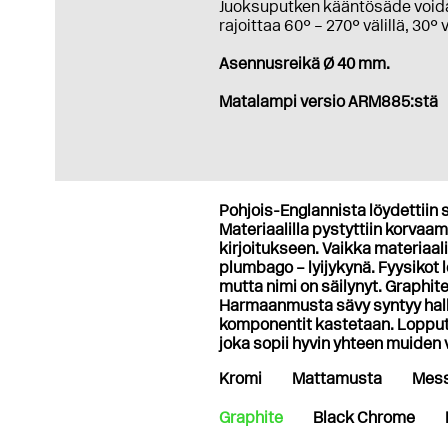
Juoksuputken kääntösäde void
rajoittaa 60° – 270° välillä, 30° 
Asennusreikä Ø 40 mm.
Matalampi versio ARM885:stä
Pohjois-Englannista löydettiin s
Materiaalilla pystyttiin korvaamaa
kirjoitukseen. Vaikka materiaali
plumbago – lyijykynä. Fyysikot
mutta nimi on säilynyt. Graphi
Harmaanmusta sävy syntyy halli
komponentit kastetaan. Lopputu
joka sopii hyvin yhteen muiden
Kromi
Mattamusta
Mess
Graphite
Black Chrome