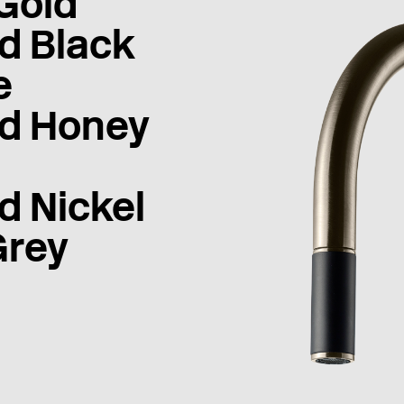
Gold
d Black
e
d Honey
d Nickel
Grey