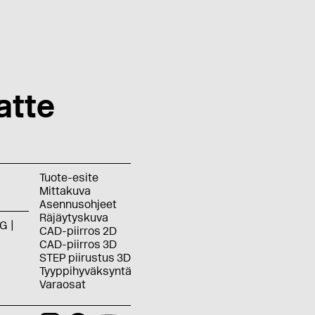
atte
Tuote-esite
Mittakuva
Asennusohjeet
Räjäytyskuva
G
CAD-piirros 2D
CAD-piirros 3D
STEP piirustus 3D
Tyyppihyväksyntä
Varaosat