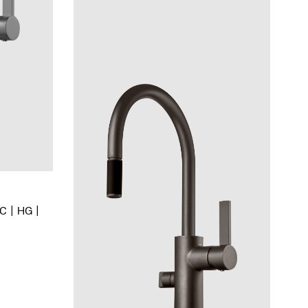
BC
HG