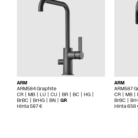
ARM
ARM
ARM584 Graphite
ARM587 Gr
CR
MB
LU
CU
BR
BC
HG
CR
MB
BrBC
BrHG
BN
GR
BrBC
Br
Hinta 587 €
Hinta 658 