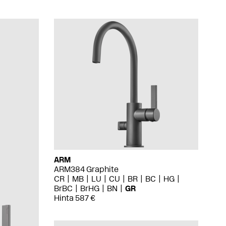
ARM
ARM384 Graphite
CR
MB
LU
CU
BR
BC
HG
BrBC
BrHG
BN
GR
Hinta 587 €