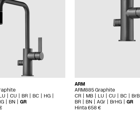
ARM
aphite
ARM885 Graphite
LU
CU
BR
BC
HG
CR
MB
LU
CU
BC
Br
HG
BN
GR
BR
BN
AGr
BrHG
GR
€
Hinta 658 €