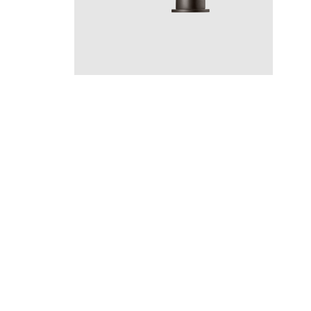
ARM
ARM385 Graphite
CR
MB
LU
CU
BR
BC
HG
BrBC
BrHG
BN
GR
Hinta 660 €
Instagram
YouTube
Materiaalin valinta,
Pinterest