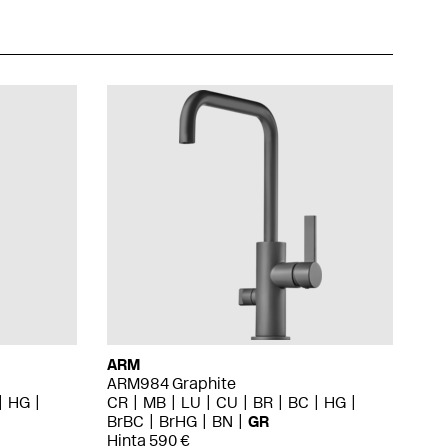
ARM
ARM984 Graphite
HG
CR
MB
LU
CU
BR
BC
HG
BrBC
BrHG
BN
GR
Hinta 590 €