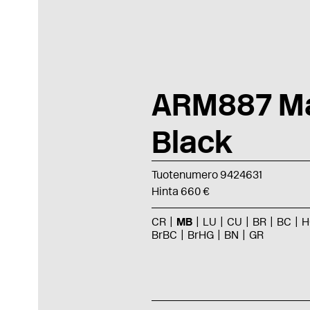
ARM887 M
Black
Tuotenumero 9424631
Hinta 660 €
CR
MB
LU
CU
BR
BC
H
BrBC
BrHG
BN
GR