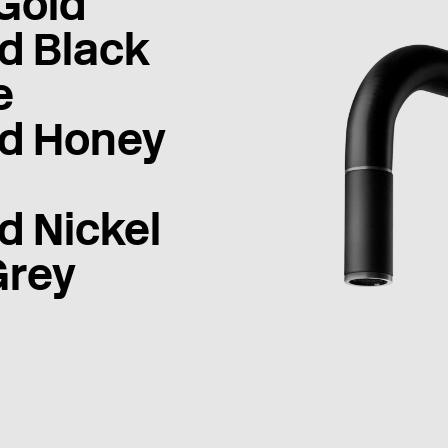
Gold
d Black
e
d Honey
d Nickel
Grey