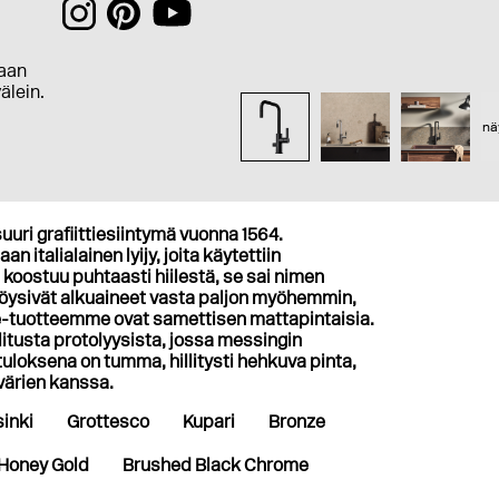
aan
välein.
nä
uuri grafiittiesiintymä vuonna 1564.
n italialainen lyijy, joita käytettiin
 koostuu puhtaasti hiilestä, se sai nimen
 löysivät alkuaineet vasta paljon myöhemmin,
te-tuotteemme ovat samettisen mattapintaisia.
tusta protolyysista, jossa messingin
loksena on tumma, hillitysti hehkuva pinta,
 värien kanssa.
inki
Grottesco
Kupari
Bronze
Honey Gold
Brushed Black Chrome