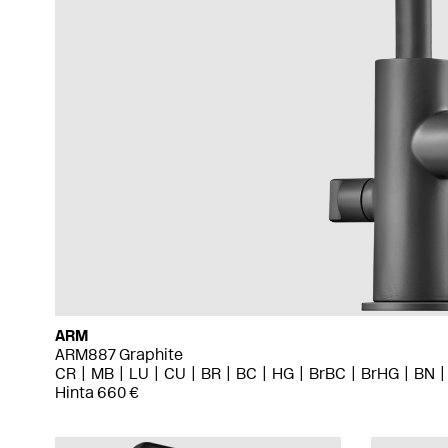
ARM
ARM887 Graphite
CR
MB
LU
CU
BR
BC
HG
BrBC
BrHG
BN
Hinta 660 €