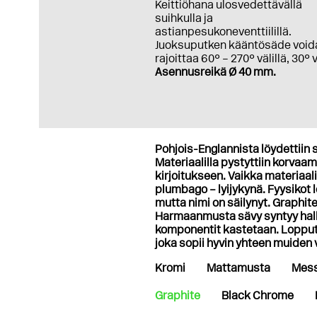
Keittiöhana ulosvedettävällä
suihkulla ja
astianpesukoneventtiilillä.
Juoksuputken kääntösäde void
rajoittaa 60° – 270° välillä, 30° 
Asennusreikä Ø 40 mm.
Pohjois-Englannista löydettiin s
Materiaalilla pystyttiin korvaamaa
kirjoitukseen. Vaikka materiaali
plumbago – lyijykynä. Fyysikot
mutta nimi on säilynyt. Graphi
Harmaanmusta sävy syntyy halli
komponentit kastetaan. Lopputu
joka sopii hyvin yhteen muiden
Kromi
Mattamusta
Mess
Graphite
Black Chrome