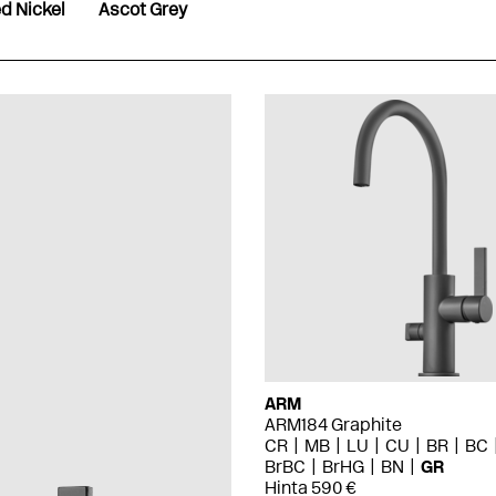
d Nickel
Ascot Grey
ARM
ARM184 Graphite
CR
MB
LU
CU
BR
BC
BrBC
BrHG
BN
GR
Hinta 590 €