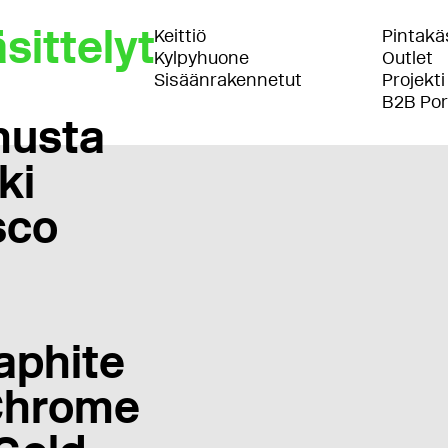
sittelyt
Keittiö
Pintakäs
Kylpyhuone
Outlet
Sisäänrakennetut
Projekti
B2B Por
musta
ki
sco
aphite
Chrome