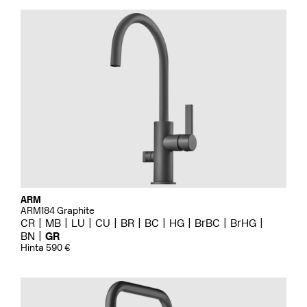
ARM
ARM184 Graphite
CR
MB
LU
CU
BR
BC
HG
BrBC
BrHG
BN
GR
Hinta 590 €