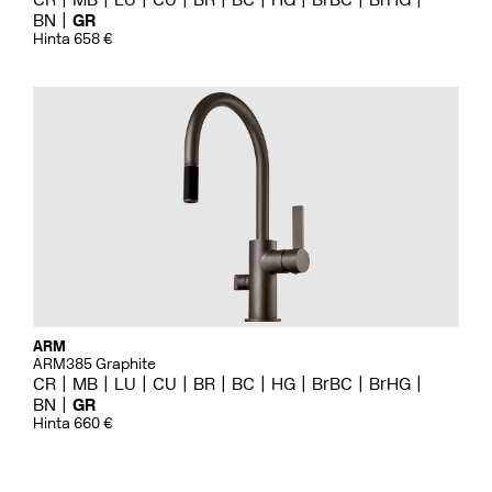
BN
GR
Hinta 658 €
ARM
ARM385 Graphite
CR
MB
LU
CU
BR
BC
HG
BrBC
BrHG
BN
GR
Hinta 660 €