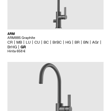
ARM
ARM885 Graphite
CR
MB
LU
CU
BC
BrBC
HG
BR
BN
AGr
BrHG
GR
Hinta 658 €