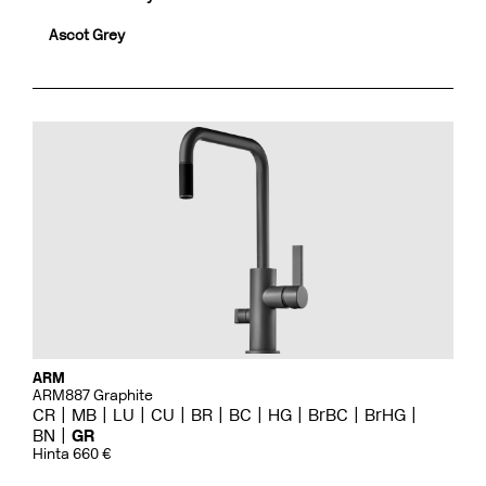
Ascot Grey
ARM
ARM887 Graphite
CR
MB
LU
CU
BR
BC
HG
BrBC
BrHG
BN
GR
Hinta 660 €