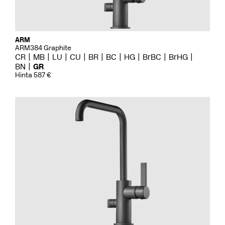
ARM
ARM384 Graphite
CR
MB
LU
CU
BR
BC
HG
BrBC
BrHG
BN
GR
Hinta 587 €