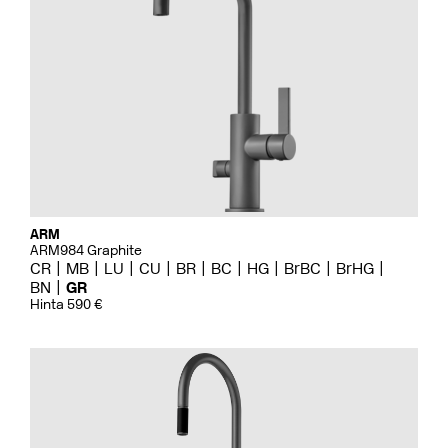
ARM
ARM984 Graphite
CR
MB
LU
CU
BR
BC
HG
BrBC
BrHG
BN
GR
Hinta 590 €