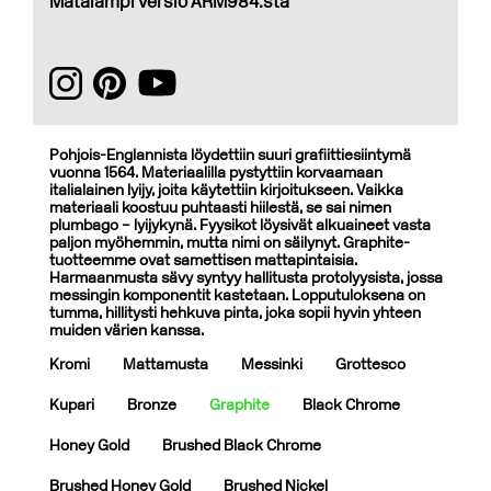
Matalampi versio ARM984:stä
Pohjois-Englannista löydettiin suuri grafiittiesiintymä
vuonna 1564. Materiaalilla pystyttiin korvaamaan
italialainen lyijy, joita käytettiin kirjoitukseen. Vaikka
materiaali koostuu puhtaasti hiilestä, se sai nimen
plumbago – lyijykynä. Fyysikot löysivät alkuaineet vasta
paljon myöhemmin, mutta nimi on säilynyt. Graphite-
tuotteemme ovat samettisen mattapintaisia.
Harmaanmusta sävy syntyy hallitusta protolyysista, jossa
messingin komponentit kastetaan. Lopputuloksena on
tumma, hillitysti hehkuva pinta, joka sopii hyvin yhteen
muiden värien kanssa.
Kromi
Mattamusta
Messinki
Grottesco
Kupari
Bronze
Graphite
Black Chrome
Honey Gold
Brushed Black Chrome
Brushed Honey Gold
Brushed Nickel