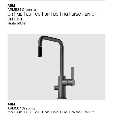
ARM
ARM584 Graphite
CR
MB
LU
CU
BR
BC
HG
BrBC
BrHG
BN
GR
Hinta 587 €
ARM
ARM587 Graphite
CR
MB
LU
CU
BR
BC
HG
BrBC
BrHG