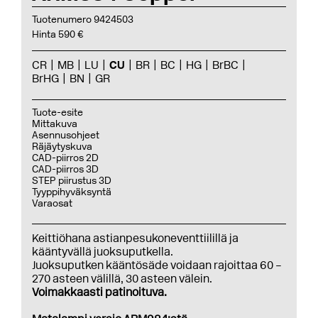
Tuotenumero 9424503
Hinta 590 €
CR
MB
LU
CU
BR
BC
HG
BrBC
BrHG
BN
GR
Tuote-esite
Mittakuva
Asennusohjeet
Räjäytyskuva
CAD-piirros 2D
CAD-piirros 3D
STEP piirustus 3D
Tyyppihyväksyntä
Varaosat
Keittiöhana astianpesukoneventtiilillä ja
kääntyvällä juoksuputkella.
Juoksuputken kääntösäde voidaan rajoittaa 60 –
270 asteen välillä, 30 asteen välein.
Voimakkaasti patinoituva.