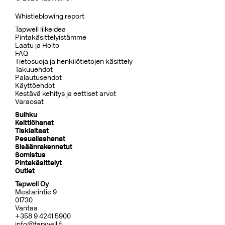
Whistleblowing report
Tapwell liikeidea
Pintakäsittelyistämme
Laatu ja Hoito
FAQ
Tietosuoja ja henkilötietojen käsittely
Takuuehdot
Palautusehdot
Käyttöehdot
Kestävä kehitys ja eettiset arvot
Varaosat
Suihku
Keittiöhanat
Tiskialtaat
Pesuallashanat
Sisäänrakennetut
Somistus
Pintakäsittelyt
Outlet
Tapwell Oy
Mestarintie 9
01730
Vantaa
+358 9 4241 5900
info@tapwell.fi