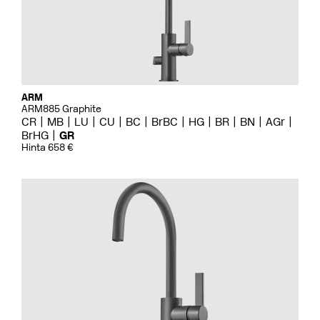
ARM
ARM885 Graphite
CR
MB
LU
CU
BC
BrBC
HG
BR
BN
AGr
BrHG
GR
Hinta 658 €