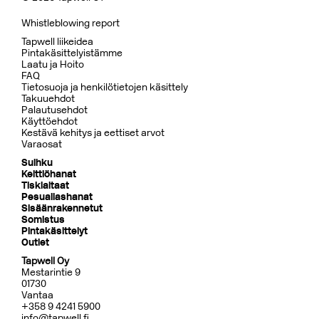
Whistleblowing report
Tapwell liikeidea
Pintakäsittelyistämme
Laatu ja Hoito
FAQ
Tietosuoja ja henkilötietojen käsittely
Takuuehdot
Palautusehdot
Käyttöehdot
Kestävä kehitys ja eettiset arvot
Varaosat
Suihku
Keittiöhanat
Tiskialtaat
Pesuallashanat
Sisäänrakennetut
Somistus
Pintakäsittelyt
Outlet
Tapwell Oy
Mestarintie 9
01730
Vantaa
+358 9 4241 5900
info@tapwell.fi