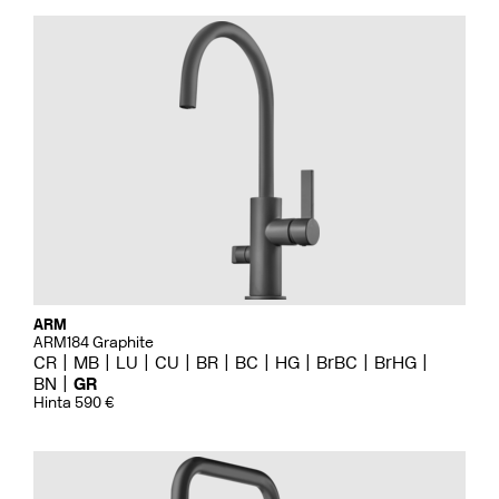
ARM
ARM184 Graphite
CR
MB
LU
CU
BR
BC
HG
BrBC
BrHG
BN
GR
Hinta 590 €