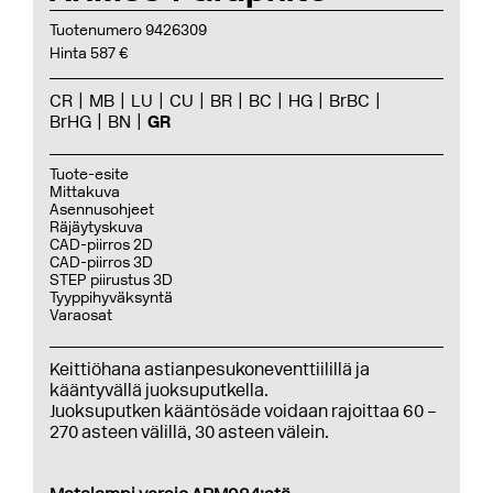
Tuotenumero 9426309
Hinta 587 €
CR
MB
LU
CU
BR
BC
HG
BrBC
BrHG
BN
GR
Tuote-esite
Mittakuva
Asennusohjeet
Räjäytyskuva
CAD-piirros 2D
CAD-piirros 3D
STEP piirustus 3D
Tyyppihyväksyntä
Varaosat
Keittiöhana astianpesukoneventtiilillä ja
kääntyvällä juoksuputkella.
Juoksuputken kääntösäde voidaan rajoittaa 60 –
270 asteen välillä, 30 asteen välein.