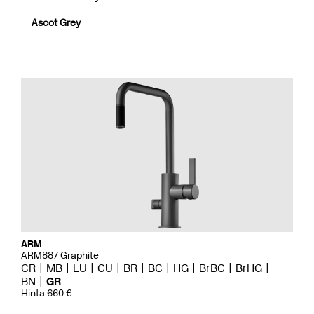
Ascot Grey
ARM
ARM887 Graphite
CR
MB
LU
CU
BR
BC
HG
BrBC
BrHG
BN
GR
Hinta 660 €