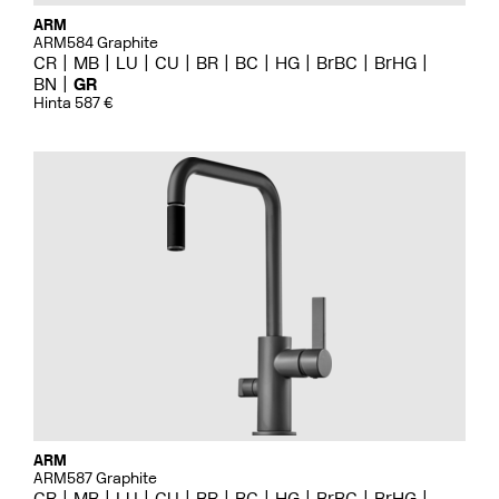
ARM
ARM584 Graphite
CR
MB
LU
CU
BR
BC
HG
BrBC
BrHG
BN
GR
Hinta 587 €
ARM
ARM587 Graphite
CR
MB
LU
CU
BR
BC
HG
BrBC
BrHG