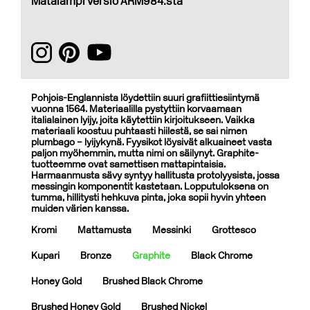
Matalampi versio ARM984:stä
Pohjois-Englannista löydettiin suuri grafiittiesiintymä
vuonna 1564. Materiaalilla pystyttiin korvaamaan
italialainen lyijy, joita käytettiin kirjoitukseen. Vaikka
materiaali koostuu puhtaasti hiilestä, se sai nimen
plumbago – lyijykynä. Fyysikot löysivät alkuaineet vasta
paljon myöhemmin, mutta nimi on säilynyt. Graphite-
tuotteemme ovat samettisen mattapintaisia.
Harmaanmusta sävy syntyy hallitusta protolyysista, jossa
messingin komponentit kastetaan. Lopputuloksena on
tumma, hillitysti hehkuva pinta, joka sopii hyvin yhteen
muiden värien kanssa.
Kromi
Mattamusta
Messinki
Grottesco
Kupari
Bronze
Graphite
Black Chrome
Honey Gold
Brushed Black Chrome
Brushed Honey Gold
Brushed Nickel