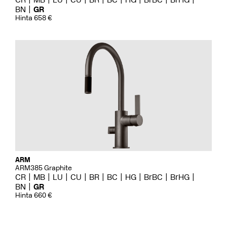
BN
GR
Hinta 658 €
ARM
ARM385 Graphite
CR
MB
LU
CU
BR
BC
HG
BrBC
BrHG
BN
GR
Hinta 660 €