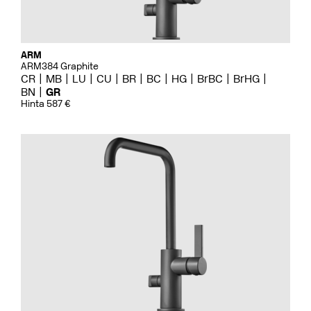
ARM
ARM384 Graphite
CR
MB
LU
CU
BR
BC
HG
BrBC
BrHG
BN
GR
Hinta 587 €