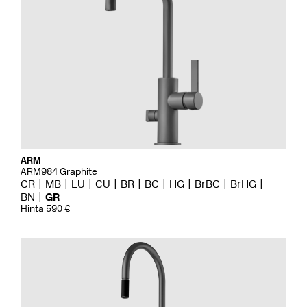
ARM
ARM984 Graphite
CR
MB
LU
CU
BR
BC
HG
BrBC
BrHG
BN
GR
Hinta 590 €