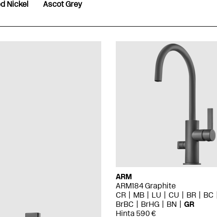
d Nickel
Ascot Grey
ARM
ARM184 Graphite
CR
MB
LU
CU
BR
BC
BrBC
BrHG
BN
GR
Hinta 590 €