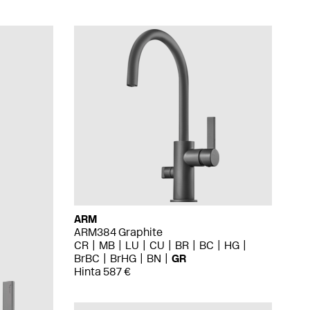
ARM
ARM384 Graphite
CR
MB
LU
CU
BR
BC
HG
BrBC
BrHG
BN
GR
Hinta 587 €