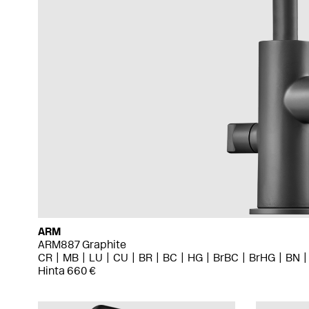
ARM
ARM887 Graphite
CR
MB
LU
CU
BR
BC
HG
BrBC
BrHG
BN
Hinta 660 €