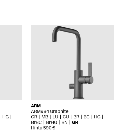
ARM
ARM984 Graphite
HG
CR
MB
LU
CU
BR
BC
HG
BrBC
BrHG
BN
GR
Hinta 590 €