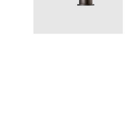
ARM
ARM385 Graphite
CR
MB
LU
CU
BR
BC
HG
BrBC
BrHG
BN
GR
Hinta 660 €
Instagram
YouTube
Materiaalin valinta,
Pinterest