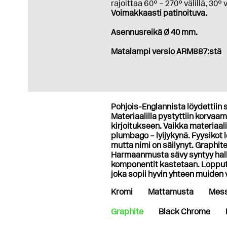
rajoittaa 60° – 270° välillä, 30° 
Voimakkaasti patinoituva.
Asennusreikä Ø 40 mm.
Matalampi versio ARM887:stä
Pohjois-Englannista löydettiin s
Materiaalilla pystyttiin korvaamaa
kirjoitukseen. Vaikka materiaali
plumbago – lyijykynä. Fyysikot
mutta nimi on säilynyt. Graphi
Harmaanmusta sävy syntyy halli
komponentit kastetaan. Lopputu
joka sopii hyvin yhteen muiden
Kromi
Mattamusta
Mess
Graphite
Black Chrome