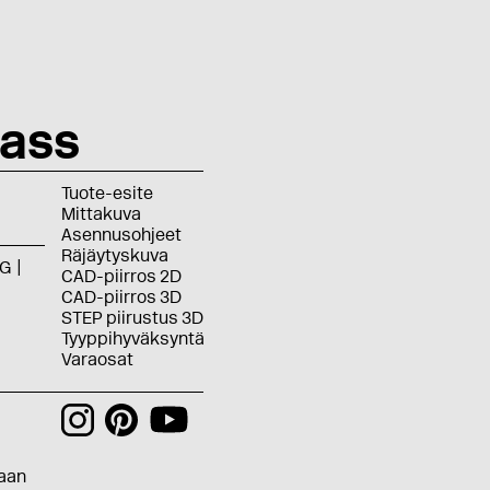
ass
Tuote-esite
Mittakuva
Asennusohjeet
Räjäytyskuva
G
CAD-piirros 2D
CAD-piirros 3D
STEP piirustus 3D
Tyyppihyväksyntä
Varaosat
aan