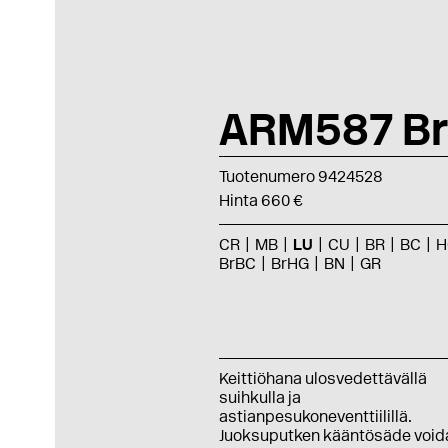
ARM587 Br
Tuotenumero 9424528
Hinta 660 €
CR
MB
LU
CU
BR
BC
H
BrBC
BrHG
BN
GR
Keittiöhana ulosvedettävällä
suihkulla ja
astianpesukoneventtiilillä.
Juoksuputken kääntösäde void