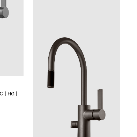
BC
HG