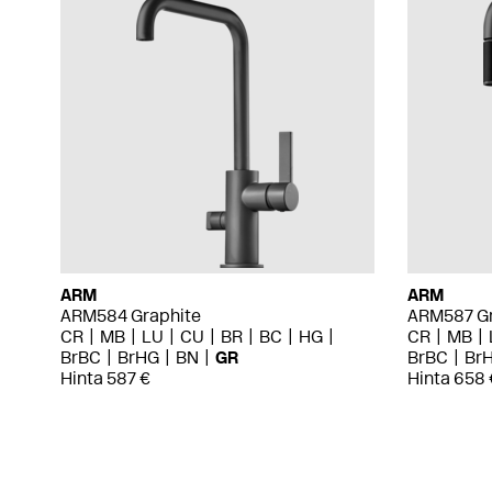
ARM
ARM
ARM584 Graphite
ARM587 Gr
CR
MB
LU
CU
BR
BC
HG
CR
MB
BrBC
BrHG
BN
GR
BrBC
Br
Hinta 587 €
Hinta 658 