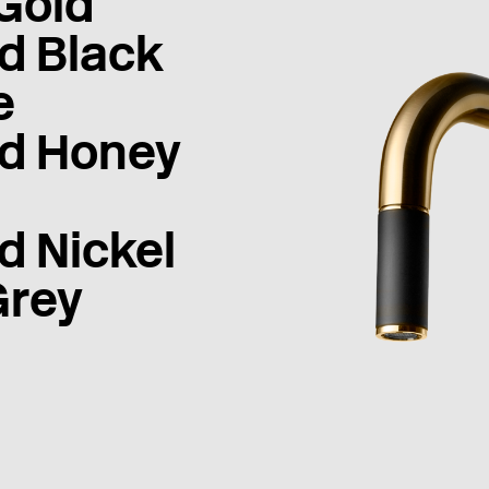
Gold
d Black
e
d Honey
d Nickel
Grey