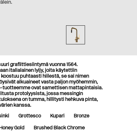
välein.
uuri grafiittiesiintymä vuonna 1564.
n italialainen lyijy, joita käytettiin
 koostuu puhtaasti hiilestä, se sai nimen
 löysivät alkuaineet vasta paljon myöhemmin,
te-tuotteemme ovat samettisen mattapintaisia.
tusta protolyysista, jossa messingin
loksena on tumma, hillitysti hehkuva pinta,
 värien kanssa.
inki
Grottesco
Kupari
Bronze
Honey Gold
Brushed Black Chrome