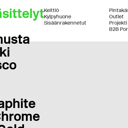
sittelyt
Keittiö
Pintakäs
Kylpyhuone
Outlet
Sisäänrakennetut
Projekti
B2B Por
musta
ki
sco
aphite
Chrome