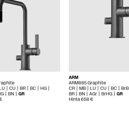
ARM
aphite
ARM885 Graphite
LU
CU
BR
BC
HG
CR
MB
LU
CU
BC
Br
HG
BN
GR
BR
BN
AGr
BrHG
GR
€
Hinta 658 €