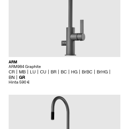
ARM
ARM984 Graphite
CR
MB
LU
CU
BR
BC
HG
BrBC
BrHG
BN
GR
Hinta 590 €