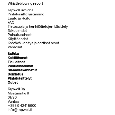
Whistleblowing report
Tapwell liikeidea
Pintakäsittelyistämme
Laatu ja Hoito
FAQ
Tietosuoja ja henkilötietojen käsittely
Takuuehdot
Palautusehdot
Käyttöehdot
Kestävä kehitys ja eettiset arvot
Varaosat
Suihku
Keittiöhanat
Tiskialtaat
Pesuallashanat
Sisäänrakennetut
Somistus
Pintakäsittelyt
Outlet
Tapwell Oy
Mestarintie 9
01730
Vantaa
+358 9 4241 5900
info@tapwell.fi