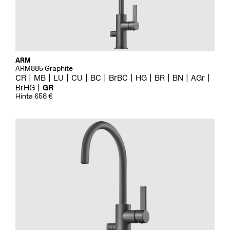
ARM
ARM885 Graphite
CR
MB
LU
CU
BC
BrBC
HG
BR
BN
AGr
BrHG
GR
Hinta 658 €