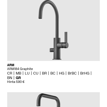
ARM
ARM184 Graphite
CR
MB
LU
CU
BR
BC
HG
BrBC
BrHG
BN
GR
Hinta 590 €