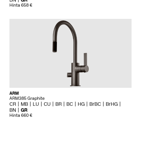
Hinta 658 €
ARM
ARM385 Graphite
CR
MB
LU
CU
BR
BC
HG
BrBC
BrHG
BN
GR
Hinta 660 €