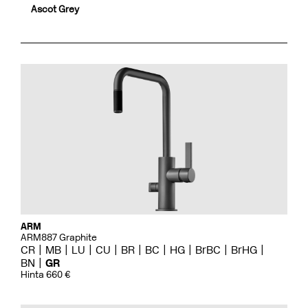
Ascot Grey
ARM
ARM887 Graphite
CR
MB
LU
CU
BR
BC
HG
BrBC
BrHG
BN
GR
Hinta 660 €