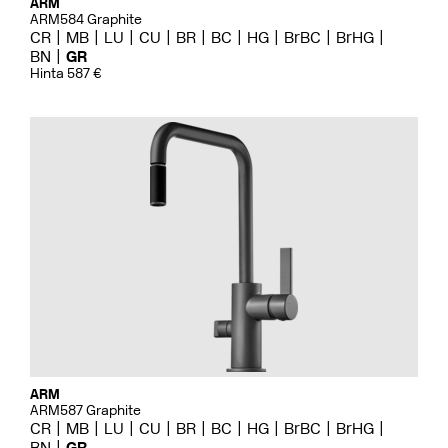
ARM
ARM584 Graphite
CR
MB
LU
CU
BR
BC
HG
BrBC
BrHG
BN
GR
Hinta 587 €
ARM
ARM587 Graphite
CR
MB
LU
CU
BR
BC
HG
BrBC
BrHG
BN
GR