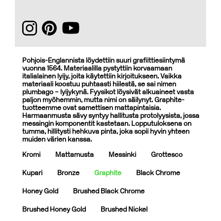
Pohjois-Englannista löydettiin suuri grafiittiesiintymä
vuonna 1564. Materiaalilla pystyttiin korvaamaan
italialainen lyijy, joita käytettiin kirjoitukseen. Vaikka
materiaali koostuu puhtaasti hiilestä, se sai nimen
plumbago – lyijykynä. Fyysikot löysivät alkuaineet vasta
paljon myöhemmin, mutta nimi on säilynyt. Graphite-
tuotteemme ovat samettisen mattapintaisia.
Harmaanmusta sävy syntyy hallitusta protolyysista, jossa
messingin komponentit kastetaan. Lopputuloksena on
tumma, hillitysti hehkuva pinta, joka sopii hyvin yhteen
muiden värien kanssa.
Kromi
Mattamusta
Messinki
Grottesco
Kupari
Bronze
Graphite
Black Chrome
Honey Gold
Brushed Black Chrome
Brushed Honey Gold
Brushed Nickel