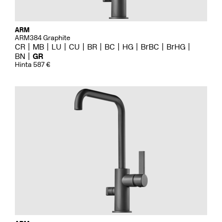
ARM
ARM384 Graphite
CR
MB
LU
CU
BR
BC
HG
BrBC
BrHG
BN
GR
Hinta 587 €