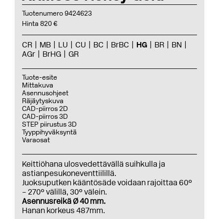
Tuotenumero 9424623
Hinta 820 €
CR
MB
LU
CU
BC
BrBC
HG
BR
BN
AGr
BrHG
GR
Tuote-esite
Mittakuva
Asennusohjeet
Räjäytyskuva
CAD-piirros 2D
CAD-piirros 3D
STEP piirustus 3D
Tyyppihyväksyntä
Varaosat
Keittiöhana ulosvedettävällä suihkulla ja
astianpesukoneventtiilillä.
Juoksuputken kääntösäde voidaan rajoittaa 60°
– 270° välillä, 30° välein.
Asennusreikä Ø 40 mm.
Hanan korkeus 487mm.