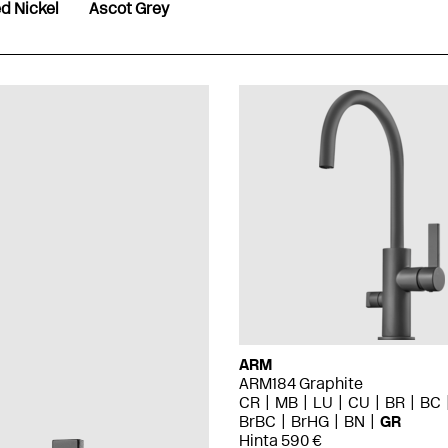
d Nickel
Ascot Grey
ARM
ARM184 Graphite
CR
MB
LU
CU
BR
BC
BrBC
BrHG
BN
GR
Hinta 590 €