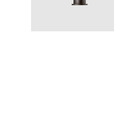
ARM
ARM385 Graphite
CR
MB
LU
CU
BR
BC
HG
BrBC
BrHG
BN
GR
Hinta 660 €
Instagram
YouTube
Materiaalin valinta,
Pinterest