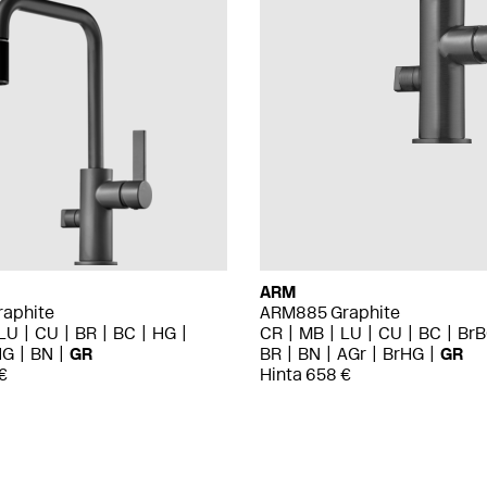
ARM
aphite
ARM885 Graphite
LU
CU
BR
BC
HG
CR
MB
LU
CU
BC
Br
HG
BN
GR
BR
BN
AGr
BrHG
GR
€
Hinta 658 €