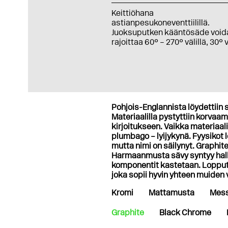
Keittiöhana
astianpesukoneventtiilillä.
Juoksuputken kääntösäde void
rajoittaa 60° – 270° välillä, 30° 
Pohjois-Englannista löydettiin s
Materiaalilla pystyttiin korvaamaa
kirjoitukseen. Vaikka materiaali
plumbago – lyijykynä. Fyysikot
mutta nimi on säilynyt. Graphi
Harmaanmusta sävy syntyy halli
komponentit kastetaan. Lopputu
joka sopii hyvin yhteen muiden
Kromi
Mattamusta
Mess
Graphite
Black Chrome