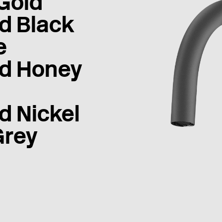
Gold
d Black
e
d Honey
d Nickel
Grey