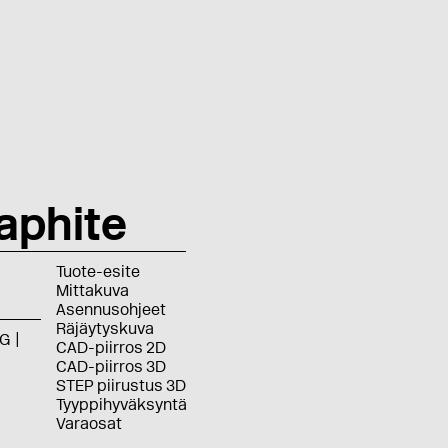
aphite
Tuote-esite
Mittakuva
Asennusohjeet
Räjäytyskuva
G
CAD-piirros 2D
CAD-piirros 3D
STEP piirustus 3D
Tyyppihyväksyntä
Varaosat