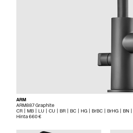
ARM
ARM887 Graphite
CR
MB
LU
CU
BR
BC
HG
BrBC
BrHG
BN
Hinta 660 €