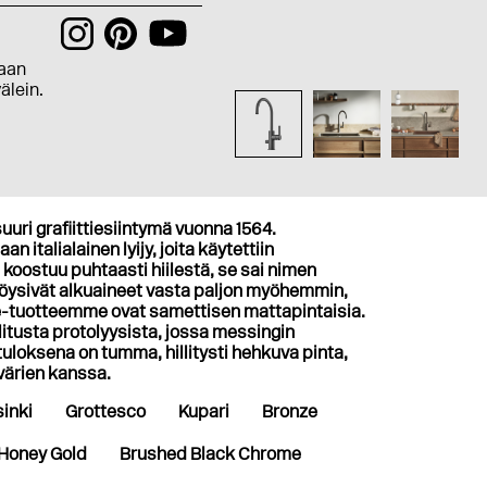
aan
välein.
uuri grafiittiesiintymä vuonna 1564.
n italialainen lyijy, joita käytettiin
 koostuu puhtaasti hiilestä, se sai nimen
 löysivät alkuaineet vasta paljon myöhemmin,
te-tuotteemme ovat samettisen mattapintaisia.
tusta protolyysista, jossa messingin
loksena on tumma, hillitysti hehkuva pinta,
 värien kanssa.
inki
Grottesco
Kupari
Bronze
Honey Gold
Brushed Black Chrome