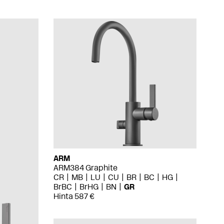
ARM
ARM384 Graphite
CR
MB
LU
CU
BR
BC
HG
BrBC
BrHG
BN
GR
Hinta 587 €