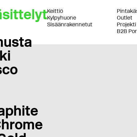
sittelyt
Keittiö
Pintakäs
Kylpyhuone
Outlet
Sisäänrakennetut
Projekti
B2B Por
musta
ki
sco
aphite
Chrome