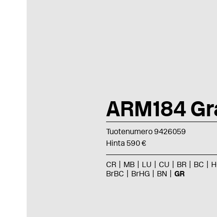
ARM184 Gr
Tuotenumero 9426059
Hinta 590 €
CR
MB
LU
CU
BR
BC
H
BrBC
BrHG
BN
GR