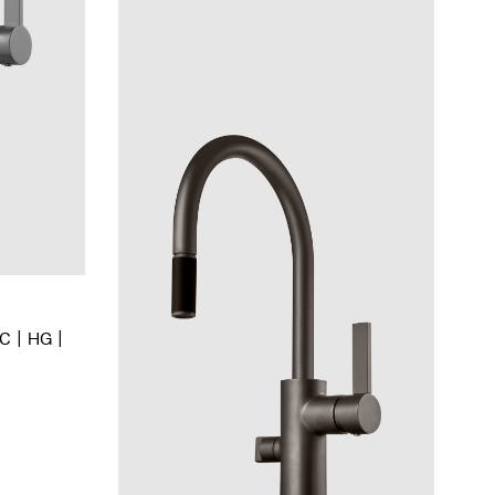
BC
HG