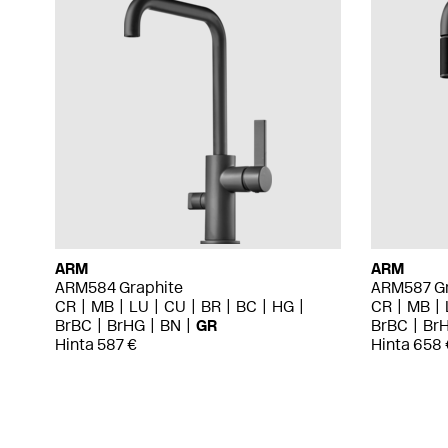
ARM
ARM
ARM584 Graphite
ARM587 Gr
CR
MB
LU
CU
BR
BC
HG
CR
MB
BrBC
BrHG
BN
GR
BrBC
Br
Hinta 587 €
Hinta 658 