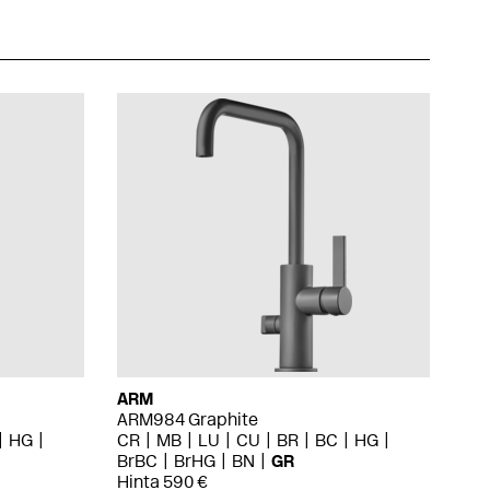
ARM
ARM984 Graphite
HG
CR
MB
LU
CU
BR
BC
HG
BrBC
BrHG
BN
GR
Hinta 590 €