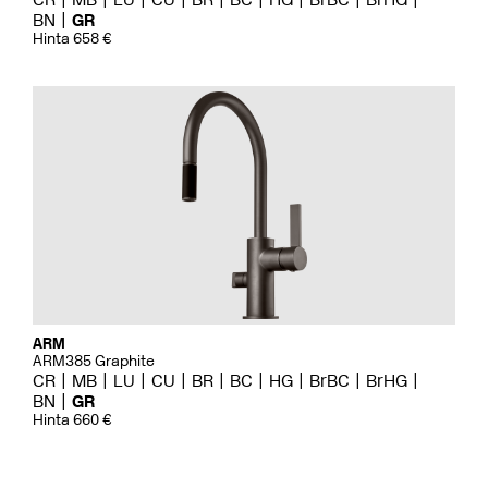
BN
GR
Hinta 658 €
ARM
ARM385 Graphite
CR
MB
LU
CU
BR
BC
HG
BrBC
BrHG
BN
GR
Hinta 660 €