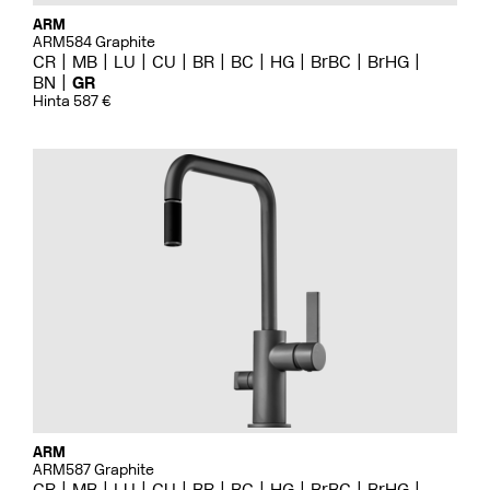
ARM
ARM584 Graphite
CR
MB
LU
CU
BR
BC
HG
BrBC
BrHG
BN
GR
Hinta 587 €
ARM
ARM587 Graphite
CR
MB
LU
CU
BR
BC
HG
BrBC
BrHG