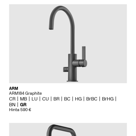
ARM
ARM184 Graphite
CR
MB
LU
CU
BR
BC
HG
BrBC
BrHG
BN
GR
Hinta 590 €