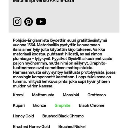
Matalampi versio ARM184:stä
Pohjois-Englannista löydettiin suuri grafiittiesiintymä
vuonna 1564. Materiaalilla pystyttiin korvaamaan
italialainen lyijy, joita käytettiin kirjoitukseen. Vaikka
materiaali koostuu puhtaasti hiilestä, se sai nimen
plumbago – lyijykynä. Fyysikot löysivät alkuaineet vasta
paljon myöhemmin, mutta nimi on säilynyt. Graphite-
tuotteemme ovat samettisen mattapintaisia.
Harmaanmusta sävy syntyy hallitusta protolyysista, jossa
messingin komponentit kastetaan. Lopputuloksena on
tumma, hillitysti hehkuva pinta, joka sopii hyvin yhteen
muiden värien kanssa.
Kromi
Mattamusta
Messinki
Grottesco
Kupari
Bronze
Graphite
Black Chrome
Honey Gold
Brushed Black Chrome
Brushed Honey Gold
Brushed Nickel