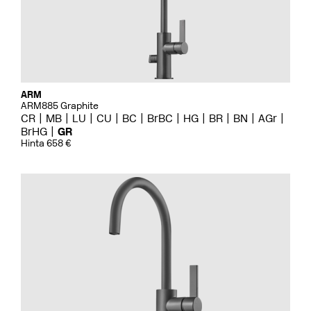
ARM
ARM885 Graphite
CR
MB
LU
CU
BC
BrBC
HG
BR
BN
AGr
BrHG
GR
Hinta 658 €