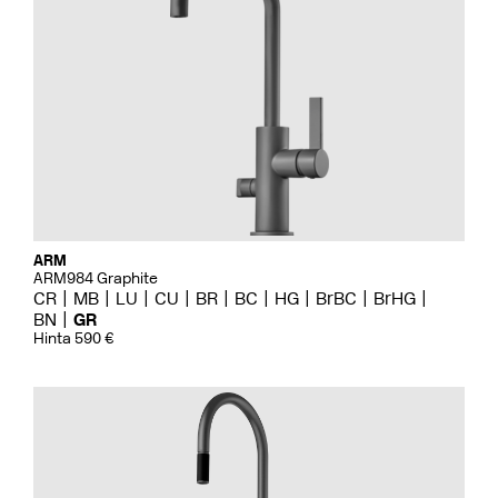
ARM
ARM984 Graphite
CR
MB
LU
CU
BR
BC
HG
BrBC
BrHG
BN
GR
Hinta 590 €