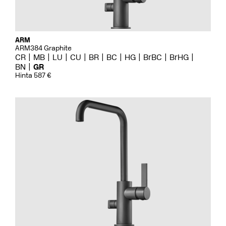
ARM
ARM384 Graphite
CR
MB
LU
CU
BR
BC
HG
BrBC
BrHG
BN
GR
Hinta 587 €