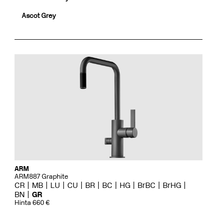
Ascot Grey
ARM
ARM887 Graphite
CR
MB
LU
CU
BR
BC
HG
BrBC
BrHG
BN
GR
Hinta 660 €