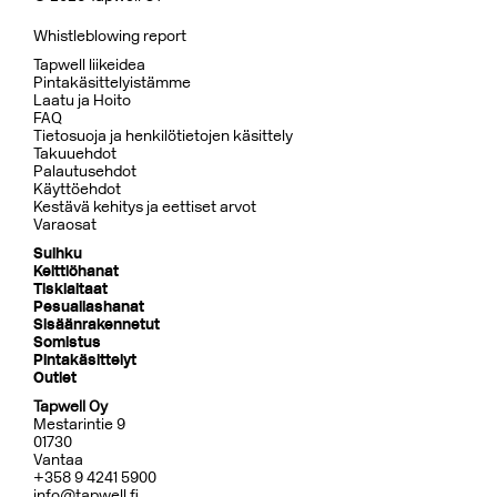
Whistleblowing report
Tapwell liikeidea
Pintakäsittelyistämme
Laatu ja Hoito
FAQ
Tietosuoja ja henkilötietojen käsittely
Takuuehdot
Palautusehdot
Käyttöehdot
Kestävä kehitys ja eettiset arvot
Varaosat
Suihku
Keittiöhanat
Tiskialtaat
Pesuallashanat
Sisäänrakennetut
Somistus
Pintakäsittelyt
Outlet
Tapwell Oy
Mestarintie 9
01730
Vantaa
+358 9 4241 5900
info@tapwell.fi