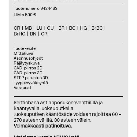
Tuotenumero 9424483
Hinta 590 €
CR
MB
LU
CU
BR
BC
HG
BrBC
BrHG
BN
GR
Tuote-esite
Mittakuva
Asennusohjeet
Räjäytyskuva
CAD-piirros 2D
CAD-piirros 3D
STEP piirustus 3D
Tyyppihyväksyntä
Varaosat
Keittiöhana astianpesukoneventtiilillä ja
kääntyvällä juoksuputkella.
Juoksuputken kääntösäde voidaan rajoittaa 60 –
270 asteen välillä, 30 asteen välein.
Voimakkaasti patinoituva.