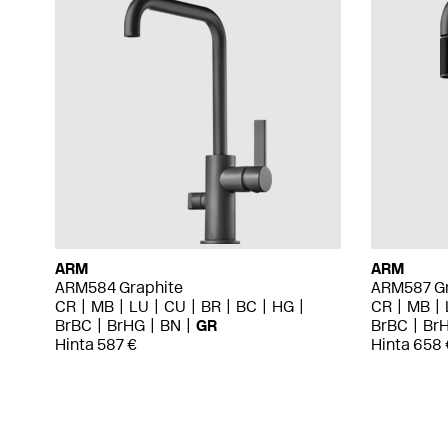
ARM
ARM
ARM584 Graphite
ARM587 Gr
CR
MB
LU
CU
BR
BC
HG
CR
MB
BrBC
BrHG
BN
GR
BrBC
Br
Hinta 587 €
Hinta 658 