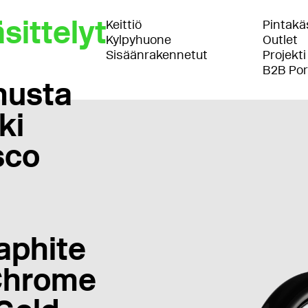
sittelyt
Keittiö
Pintakäs
Kylpyhuone
Outlet
Sisäänrakennetut
Projekti
B2B Por
musta
ki
sco
aphite
Chrome