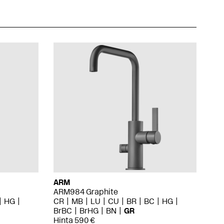
ARM
ARM984 Graphite
HG
CR
MB
LU
CU
BR
BC
HG
BrBC
BrHG
BN
GR
Hinta 590 €