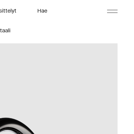
ittelyt
Hae
taali