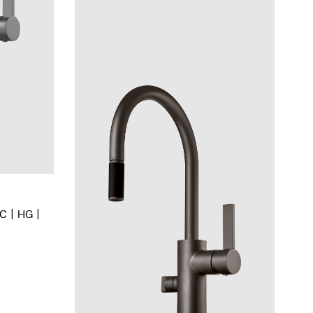
BC
HG