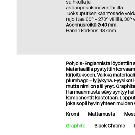
suihkulla ja
astianpesukoneventtiilillä.
Juoksuputken kääntösäde void
rajoittaa 60° – 270° välillä, 30° 
Asennusreikä Ø 40 mm.
Hanan korkeus 487mm.
Pohjois-Englannista löydettiin s
Materiaalilla pystyttiin korvaamaa
kirjoitukseen. Vaikka materiaali
plumbago – lyijykynä. Fyysikot
mutta nimi on säilynyt. Graphi
Harmaanmusta sävy syntyy halli
komponentit kastetaan. Lopputu
joka sopii hyvin yhteen muiden
Kromi
Mattamusta
Mess
Graphite
Black Chrome