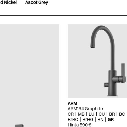
d Nickel
Ascot Grey
ARM
ARM184 Graphite
CR
MB
LU
CU
BR
BC
BrBC
BrHG
BN
GR
Hinta 590 €