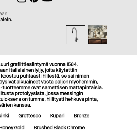
aan
välein.
uuri grafiittiesiintymä vuonna 1564.
n italialainen lyijy, joita käytettiin
 koostuu puhtaasti hiilestä, se sai nimen
 löysivät alkuaineet vasta paljon myöhemmin,
te-tuotteemme ovat samettisen mattapintaisia.
tusta protolyysista, jossa messingin
loksena on tumma, hillitysti hehkuva pinta,
 värien kanssa.
inki
Grottesco
Kupari
Bronze
Honey Gold
Brushed Black Chrome