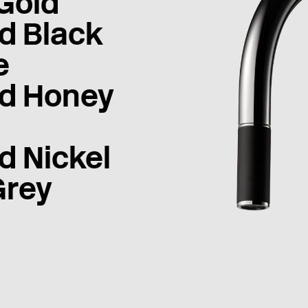
Gold
d Black
e
d Honey
d Nickel
Grey