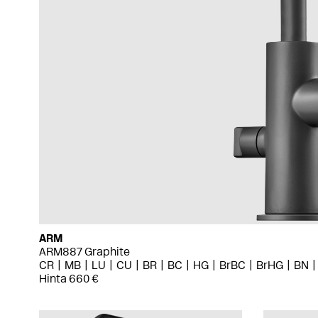
ARM
ARM887 Graphite
CR
MB
LU
CU
BR
BC
HG
BrBC
BrHG
BN
Hinta 660 €