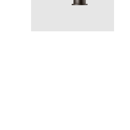
ARM
ARM385 Graphite
CR
MB
LU
CU
BR
BC
HG
BrBC
BrHG
BN
GR
Hinta 660 €
Instagram
YouTube
Materiaalin valinta,
Pinterest