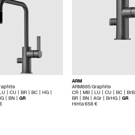
ARM
aphite
ARM885 Graphite
LU
CU
BR
BC
HG
CR
MB
LU
CU
BC
Br
HG
BN
GR
BR
BN
AGr
BrHG
GR
€
Hinta 658 €