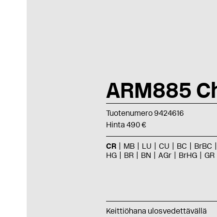
ARM885 C
Tuotenumero 9424616
Hinta 490 €
CR
MB
LU
CU
BC
BrBC
HG
BR
BN
AGr
BrHG
GR
Keittiöhana ulosvedettävällä