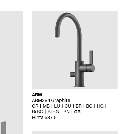
ARM
ARM384 Graphite
CR
MB
LU
CU
BR
BC
HG
BrBC
BrHG
BN
GR
Hinta 587 €