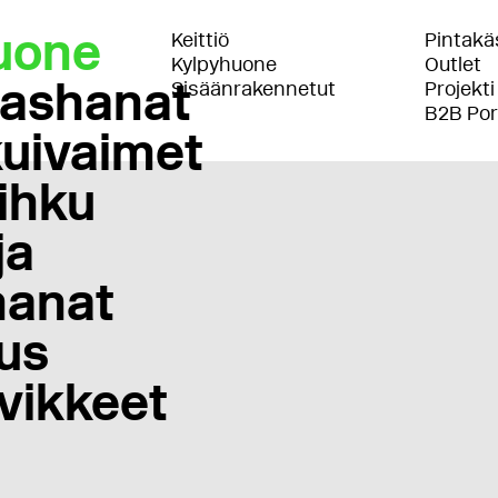
uone
Keittiö
Pintakäs
Kylpyhuone
Outlet
lashanat
Sisäänrakennetut
Projekti
B2B Por
uivaimet
ihku
ja
anat
us
vikkeet