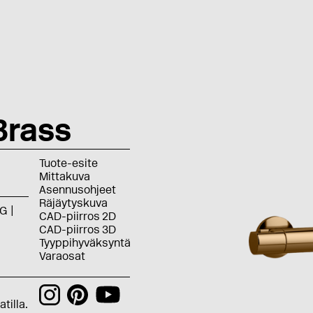
Brass
Tuote-esite
Mittakuva
Asennusohjeet
Räjäytyskuva
G
CAD-piirros 2D
CAD-piirros 3D
Tyyppihyväksyntä
Varaosat
tilla.