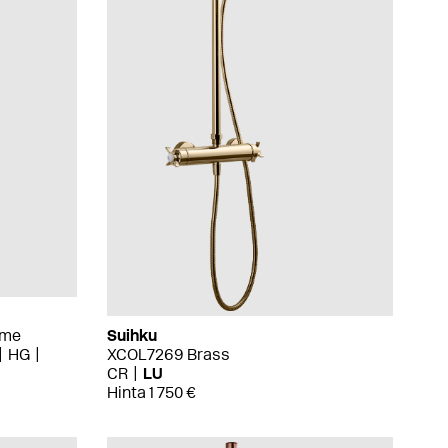
ome
Suihku
HG
XCOL7269 Brass
CR
LU
Hinta 1 750 €