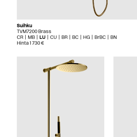
Suihku
TVM7200 Brass
CR
MB
LU
CU
BR
BC
HG
BrBC
BN
Hinta 1 730 €