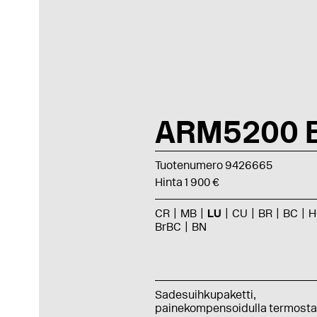
ARM5200 
Tuotenumero 9426665
Hinta 1 900 €
CR
MB
LU
CU
BR
BC
H
BrBC
BN
Sadesuihkupaketti,
painekompensoidulla termostaa