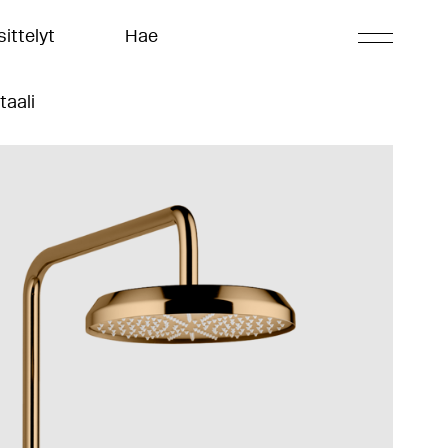
ittelyt
Hae
taali