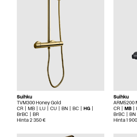
Suihku
Suihku
TVM300 Honey Gold
ARM5200 M
CR
MB
LU
CU
BN
BC
HG
CR
MB
BrBC
BR
BrBC
BN
Hinta 2 350 €
Hinta 1 900