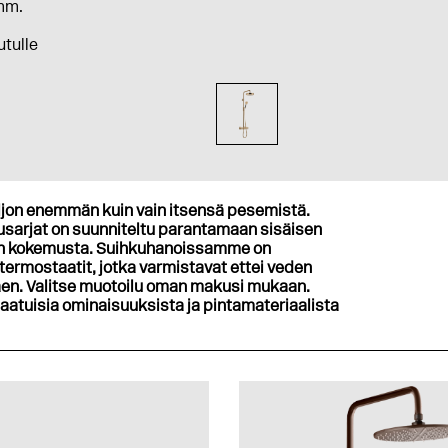
0mm.
utulle
ljon enemmän kuin vain itsensä pesemistä.
kusarjat on suunniteltu parantamaan sisäisen
non kokemusta. Suihkuhanoissamme on
termostaatit, jotka varmistavat ettei veden
ttäen. Valitse muotoilu oman makusi mukaan.
laatuisia ominaisuuksista ja pintamateriaalista