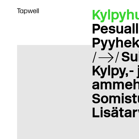
Kylpyh
Pesual
Pyyhek
Su
Kylpy,- 
ammeh
Somist
Lisätar