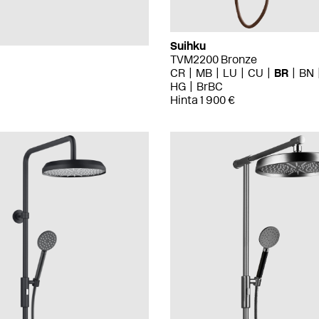
Suihku
TVM2200 Bronze
CR
MB
LU
CU
BR
BN
HG
BrBC
Hinta 1 900 €