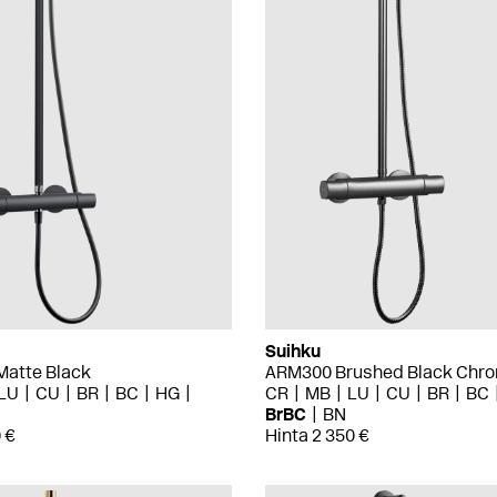
Suihku
atte Black
ARM300 Brushed Black Chr
LU
CU
BR
BC
HG
CR
MB
LU
CU
BR
BC
BrBC
BN
 €
Hinta 2 350 €