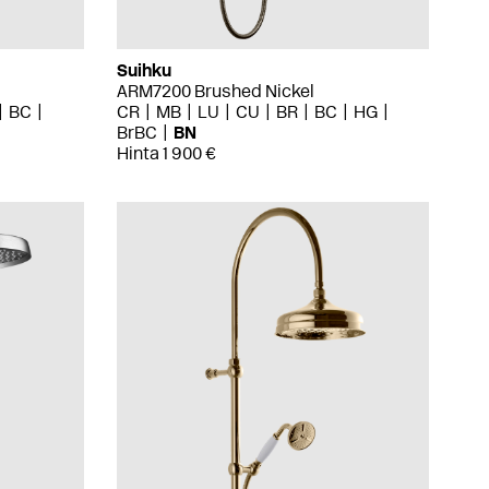
Suihku
ARM7200 Brushed Nickel
BC
CR
MB
LU
CU
BR
BC
HG
BrBC
BN
Hinta 1 900 €