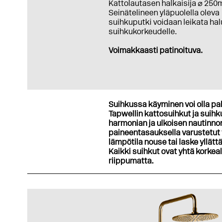
Kattolautasen halkaisija ⌀ 25
Seinätelineen yläpuolella oleva
suihkuputki voidaan leikata hal
suihkukorkeudelle.
Voimakkaasti patinoituva.
Suihkussa käyminen voi olla pa
Tapwellin kattosuihkut ja suih
harmonian ja ulkoisen nautin
paineentasauksella varustetut 
lämpötila nouse tai laske yllä
Kaikki suihkut ovat yhtä korkea
riippumatta.