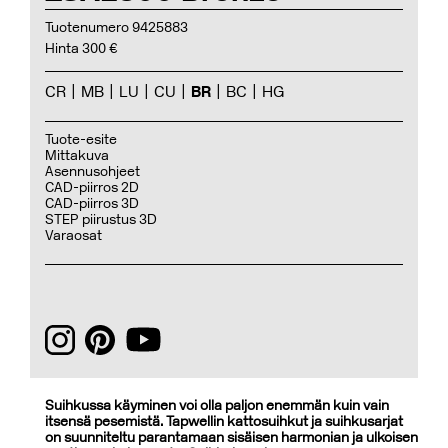
Tuotenumero 9425883
Hinta 300 €
CR
MB
LU
CU
BR
BC
HG
Tuote-esite
Mittakuva
Asennusohjeet
CAD-piirros 2D
CAD-piirros 3D
STEP piirustus 3D
Varaosat
Suihkussa käyminen voi olla paljon enemmän kuin vain
itsensä pesemistä. Tapwellin kattosuihkut ja suihkusarjat
on suunniteltu parantamaan sisäisen harmonian ja ulkoisen