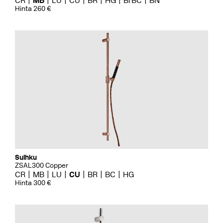
CR
MB
LU
CU
BR
HG
BrBC
BN
Hinta 260 €
Suihku
ZSAL300 Copper
CR
MB
LU
CU
BR
BC
HG
Hinta 300 €