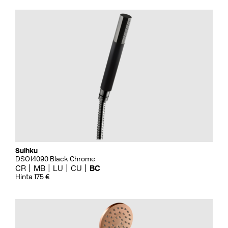
Suihku
DSO14090 Black Chrome
CR
MB
LU
CU
BC
Hinta 175 €