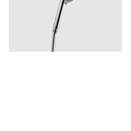
Suihku
ZDOC070 Chrome
Hinta 70 €