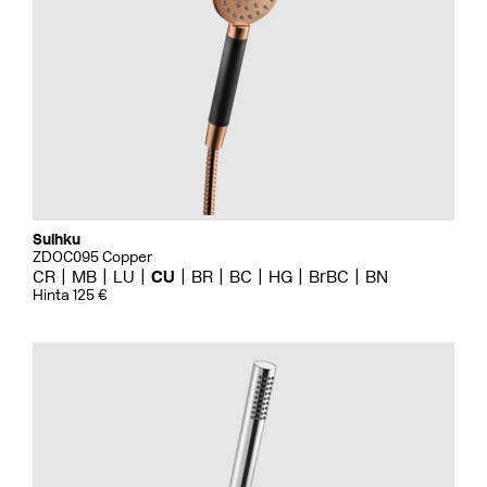
Suihku
ZDOC095 Copper
CR
MB
LU
CU
BR
BC
HG
BrBC
BN
Hinta 125 €