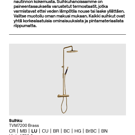
nautinnon kokemusta. Suihkuhanoissamme on
paineentasauksella varustetut termostaatit, jotka
varmistavat ettei veden lämpötila nouse tai laske yllättäen.
Valitse muotoilu oman makusi mukaan. Kaikki suihkut ovat
yhtä korkealaatuisia ominaisuuksista ja pintamateriaalista
riippumatta.
Suihku
TVM7200 Brass
CR
MB
LU
CU
BR
BC
HG
BrBC
BN