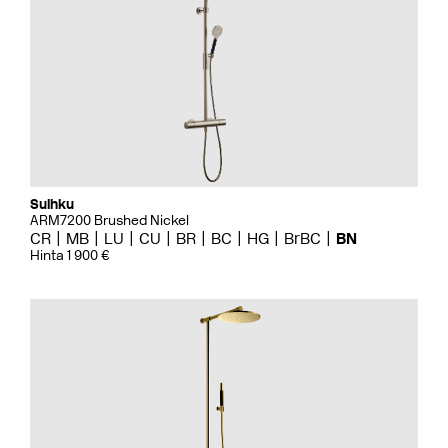
Suihku
ARM7200 Brushed Nickel
CR
MB
LU
CU
BR
BC
HG
BrBC
BN
Hinta 1 900 €