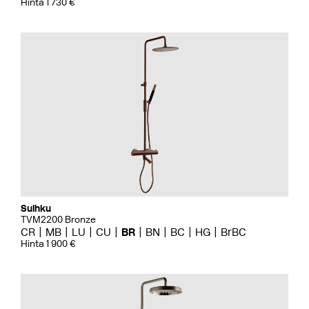
Hinta 1 730 €
Suihku
TVM2200 Bronze
CR
MB
LU
CU
BR
BN
BC
HG
BrBC
Hinta 1 900 €