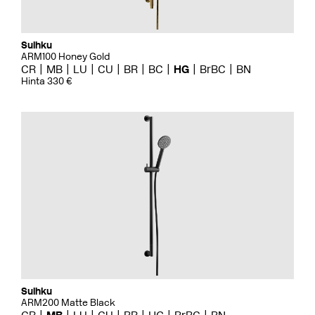
Suihku
ARM100 Honey Gold
CR
MB
LU
CU
BR
BC
HG
BrBC
BN
Hinta 330 €
Suihku
ARM200 Matte Black