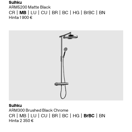
Suihku
ARM5200 Matte Black
CR
MB
LU
CU
BR
BC
HG
BrBC
BN
Hinta 1 900 €
Suihku
ARM300 Brushed Black Chrome
CR
MB
LU
CU
BR
BC
HG
BrBC
BN
Hinta 2 350 €