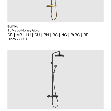
Suihku
TVM300 Honey Gold
CR
MB
LU
CU
BN
BC
HG
BrBC
BR
Hinta 2 350 €