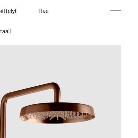
ittelyt
Hae
taali