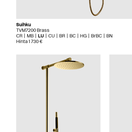
Suihku
TVM7200 Brass
CR
MB
LU
CU
BR
BC
HG
BrBC
BN
Hinta 1 730 €