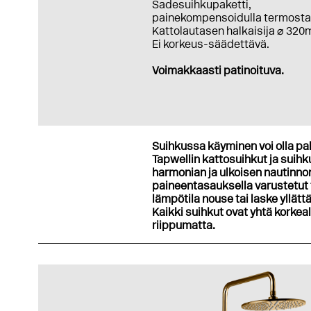
Sadesuihkupaketti,
painekompensoidulla termostaa
Kattolautasen halkaisija ⌀ 32
Ei korkeus-säädettävä.
Voimakkaasti patinoituva.
Suihkussa käyminen voi olla pa
Tapwellin kattosuihkut ja suih
harmonian ja ulkoisen nautin
paineentasauksella varustetut 
lämpötila nouse tai laske yllä
Kaikki suihkut ovat yhtä korkea
riippumatta.