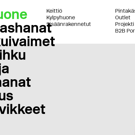
uone
Keittiö
Pintakäs
Kylpyhuone
Outlet
lashanat
Sisäänrakennetut
Projekti
B2B Por
uivaimet
ihku
ja
anat
us
vikkeet