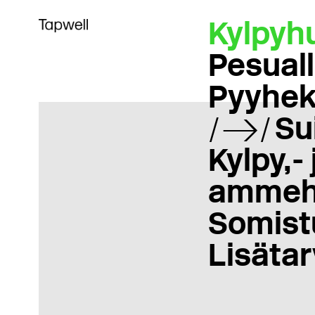
Kylpyh
Pesual
Pyyhek
Su
Kylpy,- 
ammeh
Somist
Lisätar