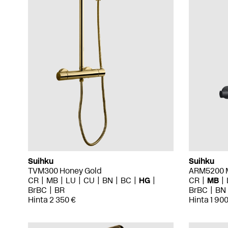
Suihku
Suihku
TVM300 Honey Gold
ARM5200 M
CR
MB
LU
CU
BN
BC
HG
CR
MB
BrBC
BR
BrBC
BN
Hinta 2 350 €
Hinta 1 900