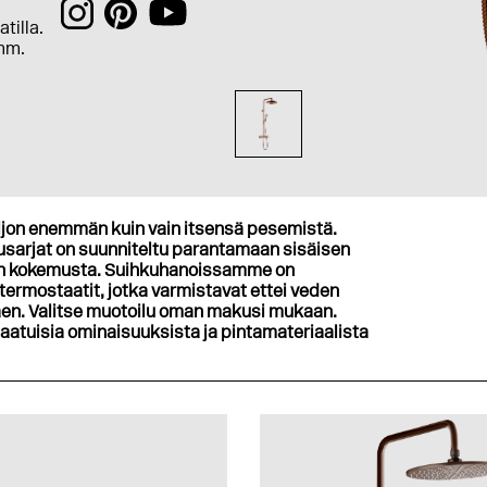
tilla.
0mm.
ljon enemmän kuin vain itsensä pesemistä.
kusarjat on suunniteltu parantamaan sisäisen
non kokemusta. Suihkuhanoissamme on
termostaatit, jotka varmistavat ettei veden
ttäen. Valitse muotoilu oman makusi mukaan.
laatuisia ominaisuuksista ja pintamateriaalista