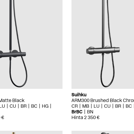
Suihku
atte Black
ARM300 Brushed Black Chr
LU
CU
BR
BC
HG
CR
MB
LU
CU
BR
BC
BrBC
BN
 €
Hinta 2 350 €