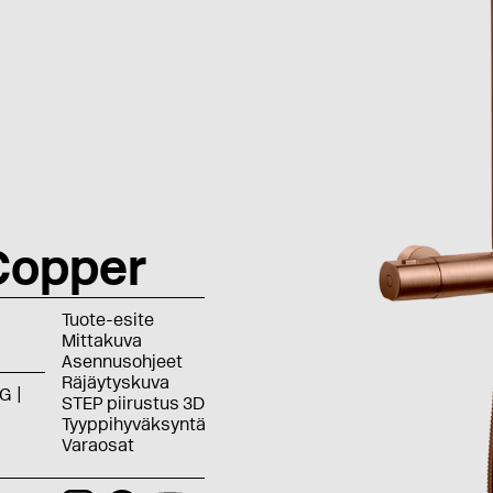
Copper
Tuote-esite
Mittakuva
Asennusohjeet
Räjäytyskuva
G
STEP piirustus 3D
Tyyppihyväksyntä
Varaosat