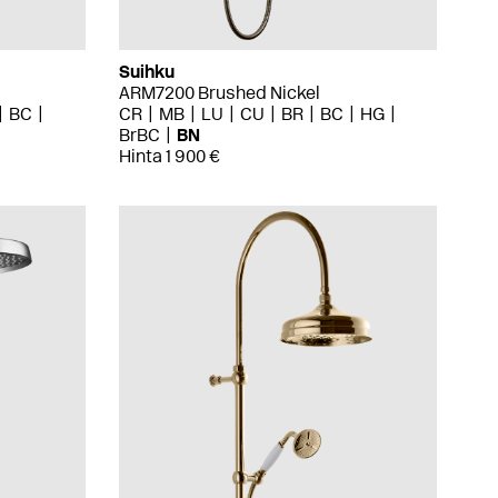
Suihku
ARM7200 Brushed Nickel
BC
CR
MB
LU
CU
BR
BC
HG
BrBC
BN
Hinta 1 900 €