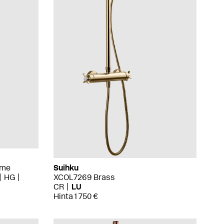
ome
Suihku
HG
XCOL7269 Brass
CR
LU
Hinta 1 750 €