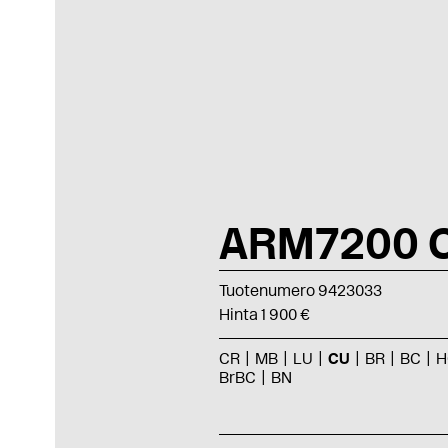
ARM7200 
Tuotenumero 9423033
Hinta 1 900 €
CR
MB
LU
CU
BR
BC
H
BrBC
BN