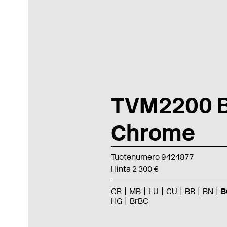
TVM2200 B
Chrome
Tuotenumero 9424877
Hinta 2 300 €
CR
MB
LU
CU
BR
BN
B
HG
BrBC