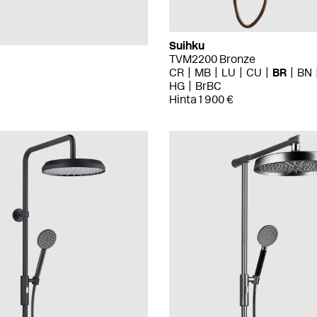
Suihku
TVM2200 Bronze
CR
MB
LU
CU
BR
BN
HG
BrBC
Hinta 1 900 €