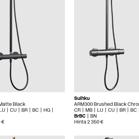
Suihku
atte Black
ARM300 Brushed Black Chr
LU
CU
BR
BC
HG
CR
MB
LU
CU
BR
BC
BrBC
BN
 €
Hinta 2 350 €