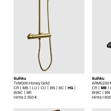
Suihku
Suihku
TVM300 Honey Gold
ARM5200 M
CR
MB
LU
CU
BN
BC
HG
CR
MB
BrBC
BR
BrBC
BN
Hinta 2 350 €
Hinta 1 900