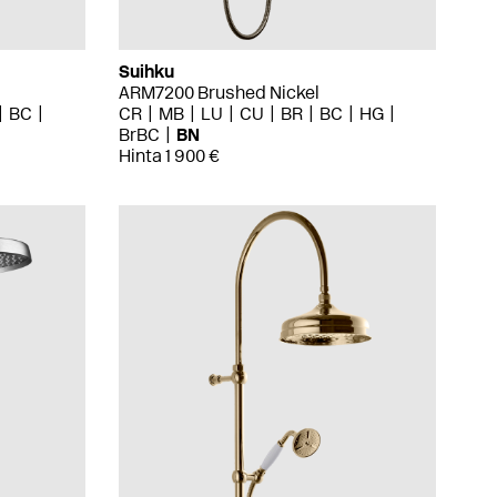
Suihku
ARM7200 Brushed Nickel
BC
CR
MB
LU
CU
BR
BC
HG
BrBC
BN
Hinta 1 900 €