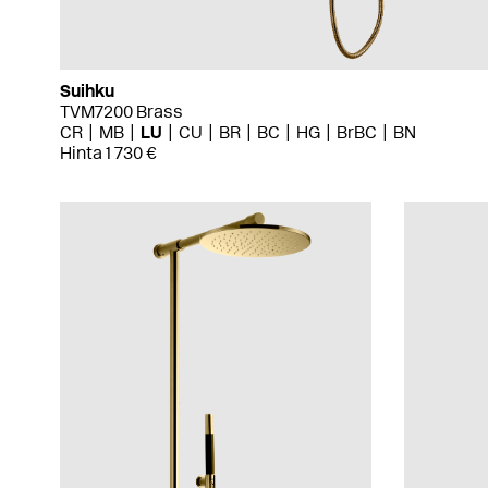
Suihku
TVM7200 Brass
CR
MB
LU
CU
BR
BC
HG
BrBC
BN
Hinta 1 730 €