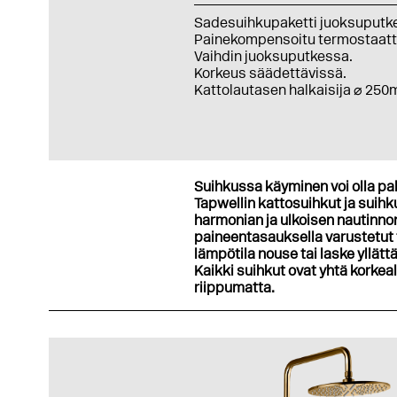
Sadesuihkupaketti juoksuputke
Painekompensoitu termostaatt
Vaihdin juoksuputkessa.
Korkeus säädettävissä.
Kattolautasen halkaisija ⌀ 25
Suihkussa käyminen voi olla pa
Tapwellin kattosuihkut ja suih
harmonian ja ulkoisen nautin
paineentasauksella varustetut 
lämpötila nouse tai laske yllä
Kaikki suihkut ovat yhtä korkea
riippumatta.