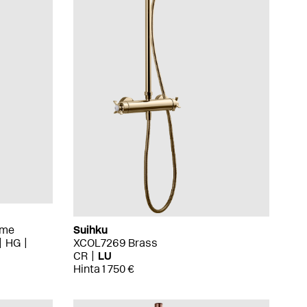
ome
Suihku
HG
XCOL7269 Brass
CR
LU
Hinta 1 750 €