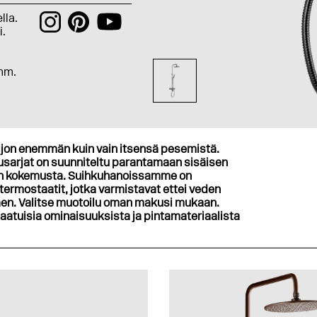
lla.
i.
0mm.
ljon enemmän kuin vain itsensä pesemistä.
kusarjat on suunniteltu parantamaan sisäisen
non kokemusta. Suihkuhanoissamme on
termostaatit, jotka varmistavat ettei veden
ttäen. Valitse muotoilu oman makusi mukaan.
laatuisia ominaisuuksista ja pintamateriaalista