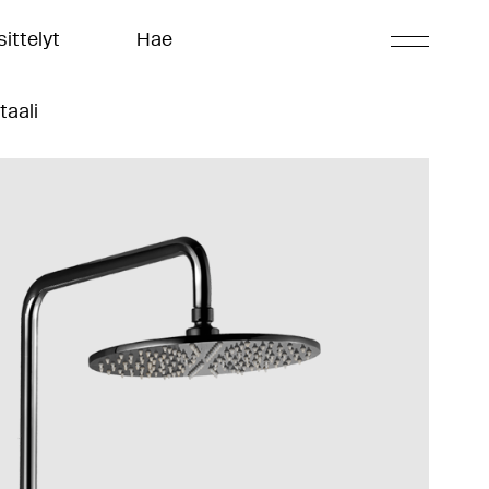
ittelyt
Hae
taali