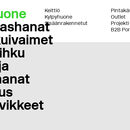
uone
Keittiö
Pintakäs
Kylpyhuone
Outlet
lashanat
Sisäänrakennetut
Projekti
B2B Por
uivaimet
ihku
ja
anat
us
vikkeet