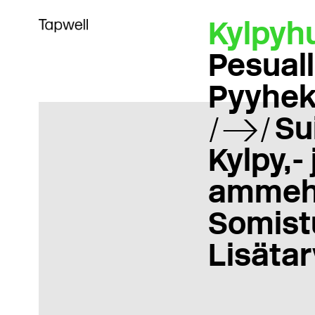
Kylpyh
Pesual
Pyyhek
Su
Kylpy,- 
ammeh
Somist
Lisätar