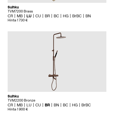
Suihku
TVM7200 Brass
CR
MB
LU
CU
BR
BC
HG
BrBC
BN
Hinta 1 730 €
Suihku
TVM2200 Bronze
CR
MB
LU
CU
BR
BN
BC
HG
BrBC
Hinta 1 900 €