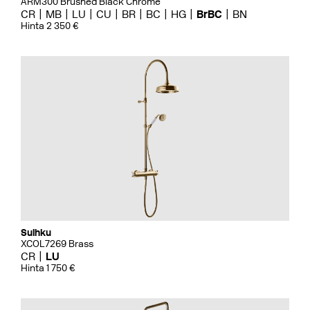
ARM300 Brushed Black Chrome
CR
MB
LU
CU
BR
BC
HG
BrBC
BN
Hinta 2 350 €
Suihku
XCOL7269 Brass
CR
LU
Hinta 1 750 €