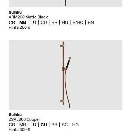
Suihku
ARM200 Matte Black
CR
MB
LU
CU
BR
HG
BrBC
BN
Hinta 260 €
Suihku
ZSAL300 Copper
CR
MB
LU
CU
BR
BC
HG
Hinta 300 €