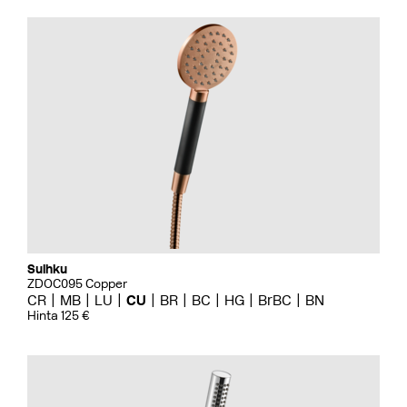
Suihku
ZDOC095 Copper
CR
MB
LU
CU
BR
BC
HG
BrBC
BN
Hinta 125 €