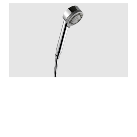
Suihku
ZDOC070 Chrome
Hinta 70 €