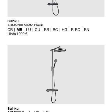
Suihku
ARM5200 Matte Black
CR
MB
LU
CU
BR
BC
HG
BrBC
BN
Hinta 1 900 €
Suihku