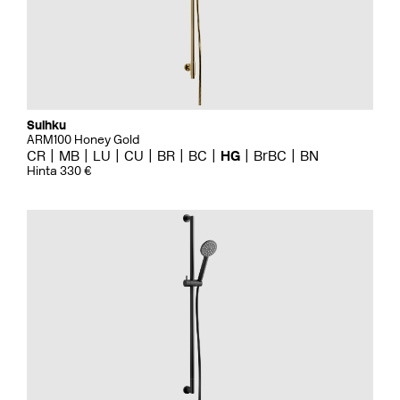
Suihku
ARM100 Honey Gold
CR
MB
LU
CU
BR
BC
HG
BrBC
BN
Hinta 330 €