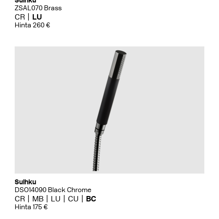
Suihku
ZSAL070 Brass
CR
LU
Hinta 260 €
Suihku
DSO14090 Black Chrome
CR
MB
LU
CU
BC
Hinta 175 €