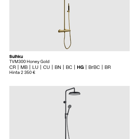
Suihku
TVM300 Honey Gold
CR
MB
LU
CU
BN
BC
HG
BrBC
BR
Hinta 2 350 €