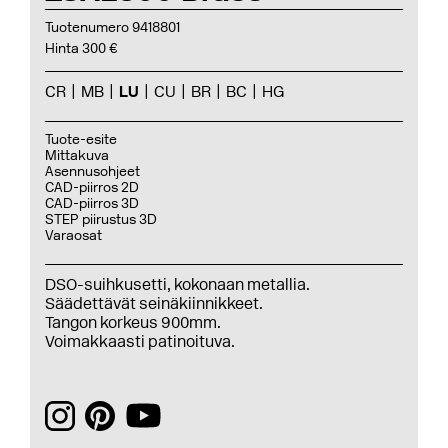
Tuotenumero 9418801
Hinta 300 €
CR
MB
LU
CU
BR
BC
HG
Tuote-esite
Mittakuva
Asennusohjeet
CAD-piirros 2D
CAD-piirros 3D
STEP piirustus 3D
Varaosat
DSO-suihkusetti, kokonaan metallia.
Säädettävät seinäkiinnikkeet.
Tangon korkeus 900mm.
Voimakkaasti patinoituva.