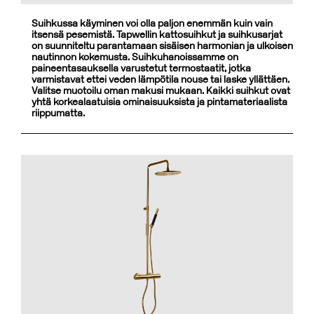
Suihkussa käyminen voi olla paljon enemmän kuin vain
itsensä pesemistä. Tapwellin kattosuihkut ja suihkusarjat
on suunniteltu parantamaan sisäisen harmonian ja ulkoisen
nautinnon kokemusta. Suihkuhanoissamme on
paineentasauksella varustetut termostaatit, jotka
varmistavat ettei veden lämpötila nouse tai laske yllättäen.
Valitse muotoilu oman makusi mukaan. Kaikki suihkut ovat
yhtä korkealaatuisia ominaisuuksista ja pintamateriaalista
riippumatta.