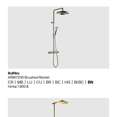
Suihku
ARM7200 Brushed Nickel
CR
MB
LU
CU
BR
BC
HG
BrBC
BN
Hinta 1 900 €