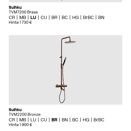
Suihku
TVM7200 Brass
CR
MB
LU
CU
BR
BC
HG
BrBC
BN
Hinta 1 730 €
Suihku
TVM2200 Bronze
CR
MB
LU
CU
BR
BN
BC
HG
BrBC
Hinta 1 900 €