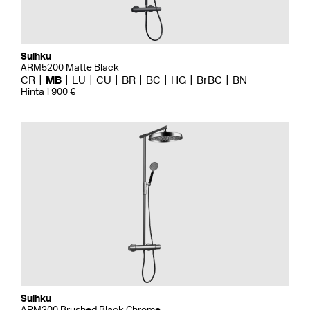
Suihku
ARM5200 Matte Black
CR
MB
LU
CU
BR
BC
HG
BrBC
BN
Hinta 1 900 €
Suihku
ARM300 Brushed Black Chrome