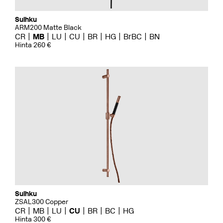
Suihku
ARM200 Matte Black
CR
MB
LU
CU
BR
HG
BrBC
BN
Hinta 260 €
Suihku
ZSAL300 Copper
CR
MB
LU
CU
BR
BC
HG
Hinta 300 €