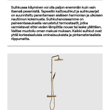
Suihkussa käyminen voi olla paljon enemmän kuin vain
itsensä pesemistä. Tapwellin kattosuihkut ja suihkusarjat
on suunniteltu parantamaan sisäisen harmonian ja ulkoisen
nautinnon kokemusta. Suihkuhanoissamme on
paineentasauksella varustetut termostaatit, jotka
varmistavat ettei veden lämpötila nouse tai laske yllättäen.
Valitse muotoilu oman makusi mukaan. Kaikki suihkut ovat
yhtä korkealaatuisia ominaisuuksista ja pintamateriaalista
riippumatta.