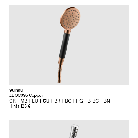
Suihku
ZDOC095 Copper
CR
MB
LU
CU
BR
BC
HG
BrBC
BN
Hinta 125 €