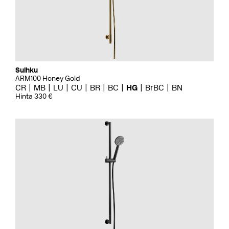
Suihku
ARM100 Honey Gold
CR
MB
LU
CU
BR
BC
HG
BrBC
BN
Hinta 330 €