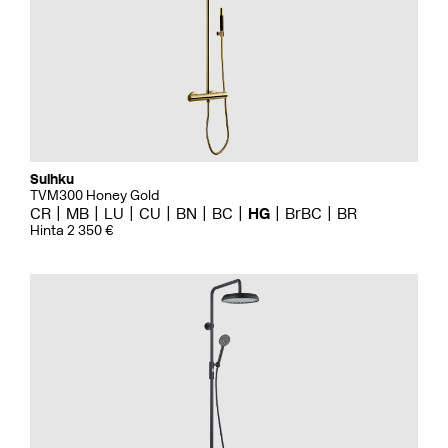
Suihku
TVM300 Honey Gold
CR
MB
LU
CU
BN
BC
HG
BrBC
BR
Hinta 2 350 €