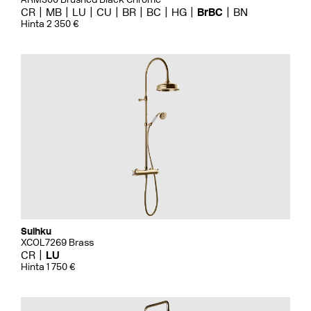
CR
MB
LU
CU
BR
BC
HG
BrBC
BN
Hinta 2 350 €
Suihku
XCOL7269 Brass
CR
LU
Hinta 1 750 €