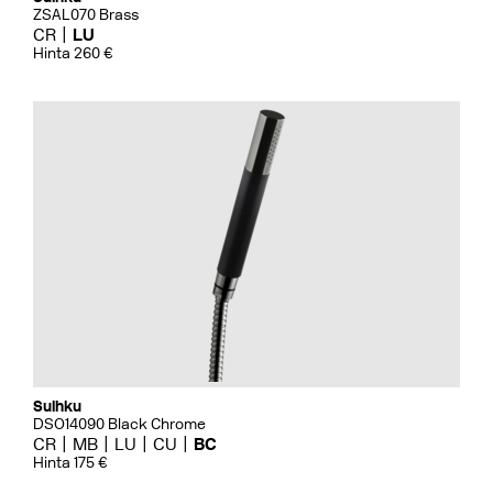
ZSAL070 Brass
CR
LU
Hinta 260 €
Suihku
DSO14090 Black Chrome
CR
MB
LU
CU
BC
Hinta 175 €