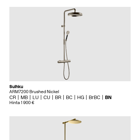
Suihku
ARM7200 Brushed Nickel
CR
MB
LU
CU
BR
BC
HG
BrBC
BN
Hinta 1 900 €