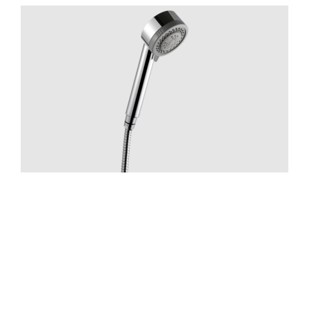
Suihku
ZDOC070 Chrome
Hinta 70 €