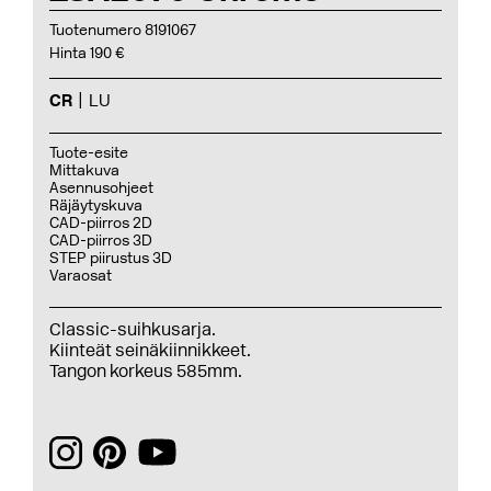
Tuotenumero 8191067
Hinta 190 €
CR
LU
Tuote-esite
Mittakuva
Asennusohjeet
Räjäytyskuva
CAD-piirros 2D
CAD-piirros 3D
STEP piirustus 3D
Varaosat
Classic-suihkusarja.
Kiinteät seinäkiinnikkeet.
Tangon korkeus 585mm.