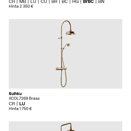
CR
MB
LU
CU
BR
BC
HG
BrBC
BN
Hinta 2 350 €
Suihku
XCOL7269 Brass
CR
LU
Hinta 1 750 €