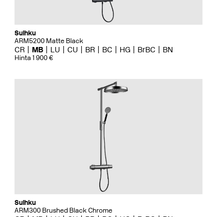
Suihku
ARM5200 Matte Black
CR
MB
LU
CU
BR
BC
HG
BrBC
BN
Hinta 1 900 €
Suihku
ARM300 Brushed Black Chrome