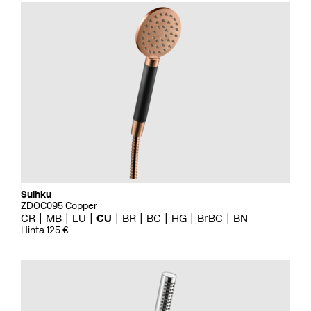
Suihku
ZDOC095 Copper
CR
MB
LU
CU
BR
BC
HG
BrBC
BN
Hinta 125 €