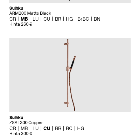
Suihku
ARM200 Matte Black
CR
MB
LU
CU
BR
HG
BrBC
BN
Hinta 260 €
Suihku
ZSAL300 Copper
CR
MB
LU
CU
BR
BC
HG
Hinta 300 €