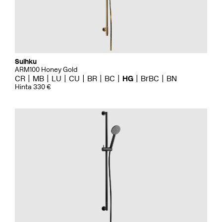
Suihku
ARM100 Honey Gold
CR
MB
LU
CU
BR
BC
HG
BrBC
BN
Hinta 330 €