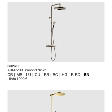
Suihku
ARM7200 Brushed Nickel
CR
MB
LU
CU
BR
BC
HG
BrBC
BN
Hinta 1 900 €