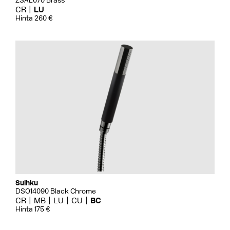
ZSAL070 Brass
CR
LU
Hinta 260 €
Suihku
DSO14090 Black Chrome
CR
MB
LU
CU
BC
Hinta 175 €