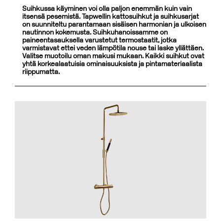
Suihkussa käyminen voi olla paljon enemmän kuin vain
itsensä pesemistä. Tapwellin kattosuihkut ja suihkusarjat
on suunniteltu parantamaan sisäisen harmonian ja ulkoisen
nautinnon kokemusta. Suihkuhanoissamme on
paineentasauksella varustetut termostaatit, jotka
varmistavat ettei veden lämpötila nouse tai laske yllättäen.
Valitse muotoilu oman makusi mukaan. Kaikki suihkut ovat
yhtä korkealaatuisia ominaisuuksista ja pintamateriaalista
riippumatta.