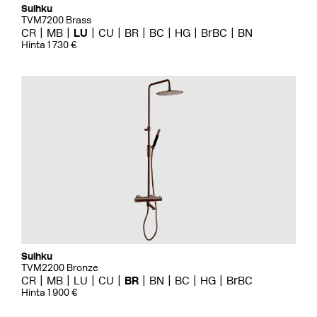
Suihku
TVM7200 Brass
CR
MB
LU
CU
BR
BC
HG
BrBC
BN
Hinta 1 730 €
Suihku
TVM2200 Bronze
CR
MB
LU
CU
BR
BN
BC
HG
BrBC
Hinta 1 900 €