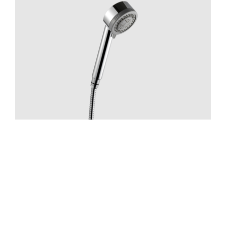
Suihku
ZDOC070 Chrome
Hinta 70 €