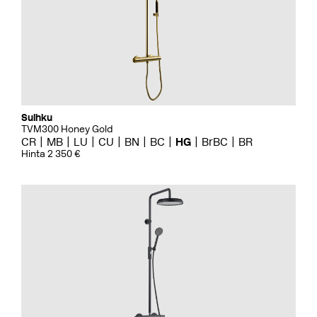
Suihku
TVM300 Honey Gold
CR
MB
LU
CU
BN
BC
HG
BrBC
BR
Hinta 2 350 €