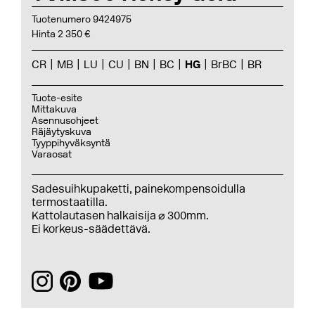
Tuotenumero 9424975
Hinta 2 350 €
CR
MB
LU
CU
BN
BC
HG
BrBC
BR
Tuote-esite
Mittakuva
Asennusohjeet
Räjäytyskuva
Tyyppihyväksyntä
Varaosat
Sadesuihkupaketti, painekompensoidulla
termostaatilla.
Kattolautasen halkaisija ⌀ 300mm.
Ei korkeus-säädettävä.