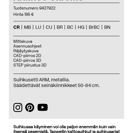
Tuotenumero 9427922
Hinta 195 €
CR
MB
LU
CU
BR
BC
HG
BrBC
BN
Mittakuva
Asennusohjeet
Räjäytyskuva
CAD-piirros 2D
CAD-piirros 3D
STEP piirustus 3D
Suihkusetti ARM, metallia.
Säädettävät seinäkiinnikkeet 50-84 cm.
Suihkussa käyminen voi olla paljon enemmän kuin vain
itsensä pesemistä. Tapwellin kattosuihkut ja suihkusarjat