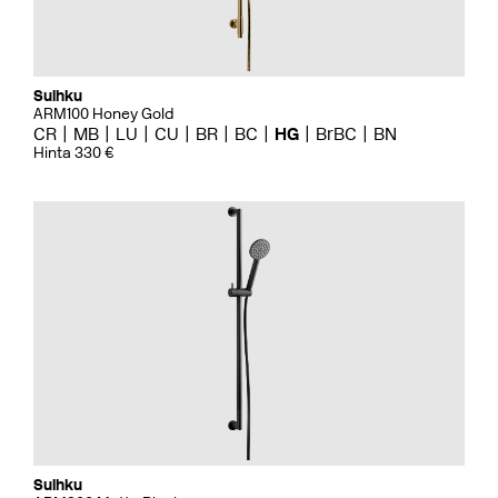
Suihku
ARM100 Honey Gold
CR
MB
LU
CU
BR
BC
HG
BrBC
BN
Hinta 330 €
Suihku