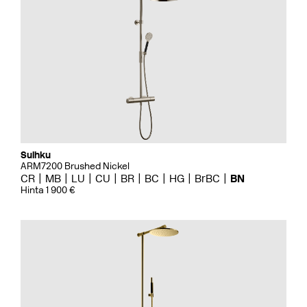
Suihku
ARM7200 Brushed Nickel
CR
MB
LU
CU
BR
BC
HG
BrBC
BN
Hinta 1 900 €