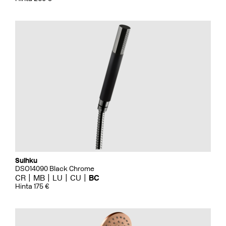
Suihku
DSO14090 Black Chrome
CR
MB
LU
CU
BC
Hinta 175 €