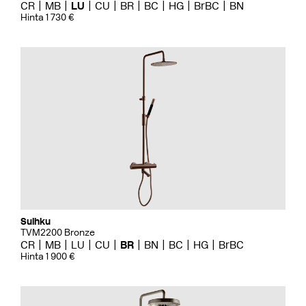
CR
MB
LU
CU
BR
BC
HG
BrBC
BN
Hinta 1 730 €
Suihku
TVM2200 Bronze
CR
MB
LU
CU
BR
BN
BC
HG
BrBC
Hinta 1 900 €