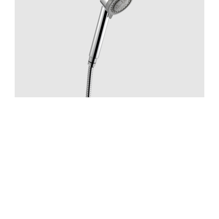
Suihku
ZDOC070 Chrome
Hinta 70 €