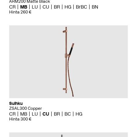
ARM200 Matte Black
CR
MB
LU
CU
BR
HG
BrBC
BN
Hinta 260 €
Suihku
ZSAL300 Copper
CR
MB
LU
CU
BR
BC
HG
Hinta 300 €