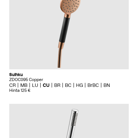
Suihku
ZDOC095 Copper
CR
MB
LU
CU
BR
BC
HG
BrBC
BN
Hinta 125 €