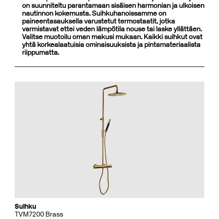
on suunniteltu parantamaan sisäisen harmonian ja ulkoisen
nautinnon kokemusta. Suihkuhanoissamme on
paineentasauksella varustetut termostaatit, jotka
varmistavat ettei veden lämpötila nouse tai laske yllättäen.
Valitse muotoilu oman makusi mukaan. Kaikki suihkut ovat
yhtä korkealaatuisia ominaisuuksista ja pintamateriaalista
riippumatta.
Suihku
TVM7200 Brass