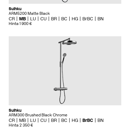
Suihku
ARM5200 Matte Black
CR
MB
LU
CU
BR
BC
HG
BrBC
BN
Hinta 1 900 €
Suihku
ARM300 Brushed Black Chrome
CR
MB
LU
CU
BR
BC
HG
BrBC
BN
Hinta 2 350 €