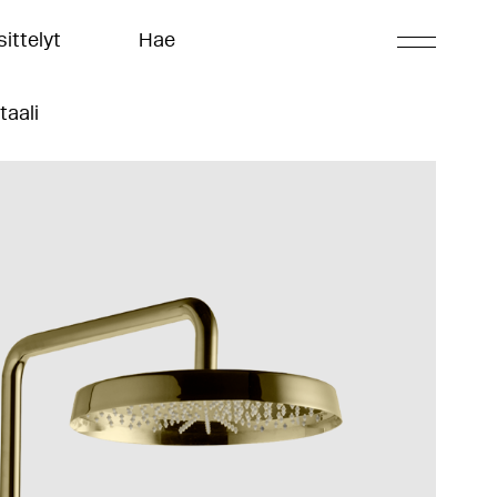
ittelyt
Hae
taali