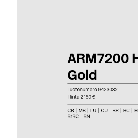
ARM7200 
Gold
Tuotenumero 9423032
Hinta 2 150 €
CR
MB
LU
CU
BR
BC
H
BrBC
BN