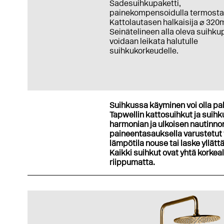
Sadesuihkupaketti,
painekompensoidulla termostaa
Kattolautasen halkaisija ⌀ 32
Seinätelineen alla oleva suihku
voidaan leikata halutulle
suihkukorkeudelle.
Suihkussa käyminen voi olla pa
Tapwellin kattosuihkut ja suih
harmonian ja ulkoisen nautin
paineentasauksella varustetut 
lämpötila nouse tai laske yllä
Kaikki suihkut ovat yhtä korkea
riippumatta.