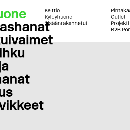
uone
Keittiö
Pintakäs
Kylpyhuone
Outlet
lashanat
Sisäänrakennetut
Projekti
B2B Por
uivaimet
ihku
ja
anat
us
vikkeet