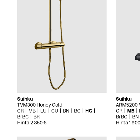
Suihku
Suihku
TVM300 Honey Gold
ARM5200 M
CR
MB
LU
CU
BN
BC
HG
CR
MB
BrBC
BR
BrBC
BN
Hinta 2 350 €
Hinta 1 900