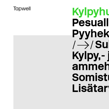
Kylpyh
Pesual
Pyyhek
Su
Kylpy,- 
ammeh
Somist
Lisätar