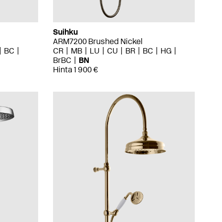
Suihku
ARM7200 Brushed Nickel
BC
CR
MB
LU
CU
BR
BC
HG
BrBC
BN
Hinta 1 900 €