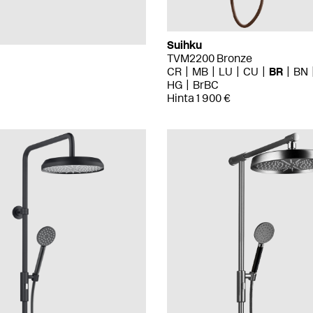
Suihku
TVM2200 Bronze
CR
MB
LU
CU
BR
BN
HG
BrBC
Hinta 1 900 €