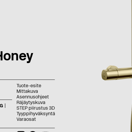
Honey
Tuote-esite
Mittakuva
Asennusohjeet
Räjäytyskuva
G
STEP piirustus 3D
Tyyppihyväksyntä
Varaosat