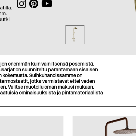
tilla.
0mm.
putki
ljon enemmän kuin vain itsensä pesemistä.
kusarjat on suunniteltu parantamaan sisäisen
non kokemusta. Suihkuhanoissamme on
termostaatit, jotka varmistavat ettei veden
ttäen. Valitse muotoilu oman makusi mukaan.
laatuisia ominaisuuksista ja pintamateriaalista