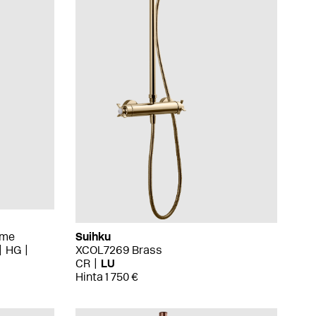
ome
Suihku
HG
XCOL7269 Brass
CR
LU
Hinta 1 750 €