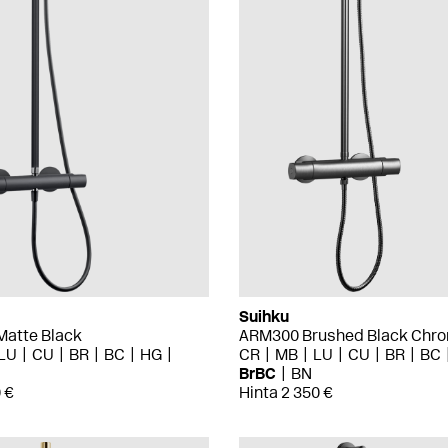
Suihku
atte Black
ARM300 Brushed Black Chr
LU
CU
BR
BC
HG
CR
MB
LU
CU
BR
BC
BrBC
BN
 €
Hinta 2 350 €