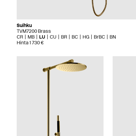
Suihku
TVM7200 Brass
CR
MB
LU
CU
BR
BC
HG
BrBC
BN
Hinta 1 730 €