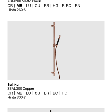
ARM200 Matte Black
CR
MB
LU
CU
BR
HG
BrBC
BN
Hinta 260 €
Suihku
ZSAL300 Copper
CR
MB
LU
CU
BR
BC
HG
Hinta 300 €