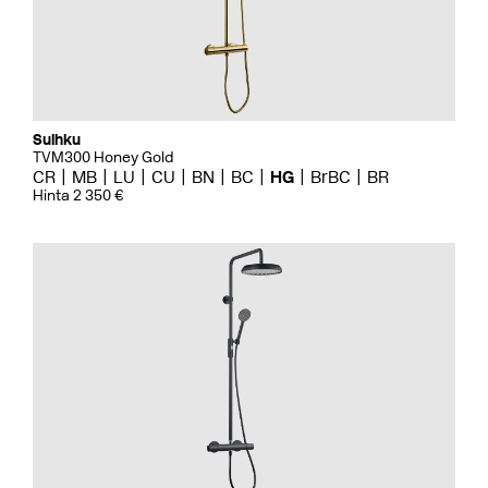
Suihku
TVM300 Honey Gold
CR
MB
LU
CU
BN
BC
HG
BrBC
BR
Hinta 2 350 €