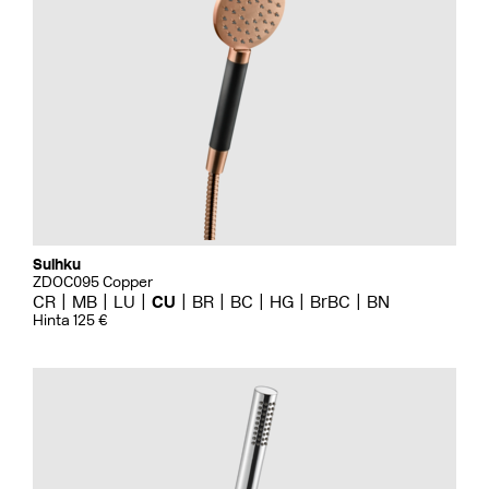
Suihku
ZDOC095 Copper
CR
MB
LU
CU
BR
BC
HG
BrBC
BN
Hinta 125 €