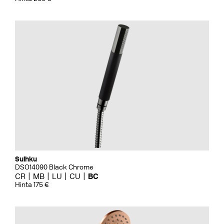
Suihku
DSO14090 Black Chrome
CR
MB
LU
CU
BC
Hinta 175 €