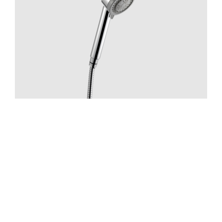
Suihku
ZDOC070 Chrome
Hinta 70 €