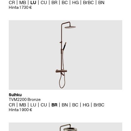
CR
MB
LU
CU
BR
BC
HG
BrBC
BN
Hinta 1 730 €
Suihku
TVM2200 Bronze
CR
MB
LU
CU
BR
BN
BC
HG
BrBC
Hinta 1 900 €