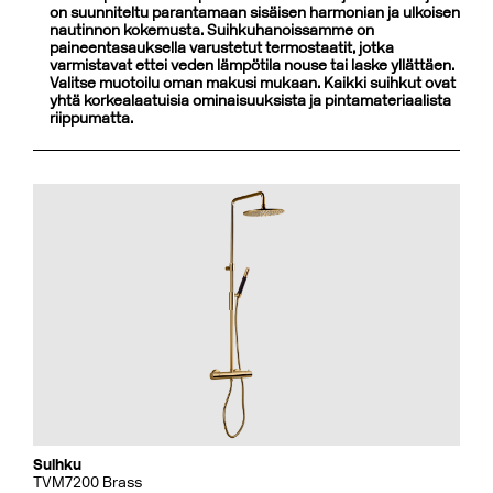
on suunniteltu parantamaan sisäisen harmonian ja ulkoisen
nautinnon kokemusta. Suihkuhanoissamme on
paineentasauksella varustetut termostaatit, jotka
varmistavat ettei veden lämpötila nouse tai laske yllättäen.
Valitse muotoilu oman makusi mukaan. Kaikki suihkut ovat
yhtä korkealaatuisia ominaisuuksista ja pintamateriaalista
riippumatta.
Suihku
TVM7200 Brass