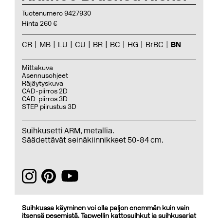
Tuotenumero 9427930
Hinta 260 €
CR
MB
LU
CU
BR
BC
HG
BrBC
BN
Mittakuva
Asennusohjeet
Räjäytyskuva
CAD-piirros 2D
CAD-piirros 3D
STEP piirustus 3D
Suihkusetti ARM, metallia.
Säädettävät seinäkiinnikkeet 50-84 cm.
Suihkussa käyminen voi olla paljon enemmän kuin vain
itsensä pesemistä. Tapwellin kattosuihkut ja suihkusarjat