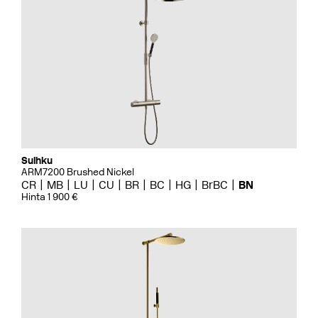
Suihku
ARM7200 Brushed Nickel
CR
MB
LU
CU
BR
BC
HG
BrBC
BN
Hinta 1 900 €