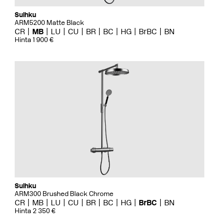
Suihku
ARM5200 Matte Black
CR
MB
LU
CU
BR
BC
HG
BrBC
BN
Hinta 1 900 €
Suihku
ARM300 Brushed Black Chrome
CR
MB
LU
CU
BR
BC
HG
BrBC
BN
Hinta 2 350 €