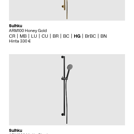
Suihku
ARM100 Honey Gold
CR
MB
LU
CU
BR
BC
HG
BrBC
BN
Hinta 330 €
Suihku