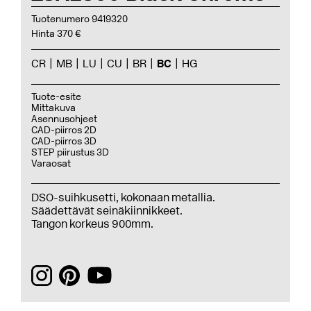
Tuotenumero 9419320
Hinta 370 €
CR
MB
LU
CU
BR
BC
HG
Tuote-esite
Mittakuva
Asennusohjeet
CAD-piirros 2D
CAD-piirros 3D
STEP piirustus 3D
Varaosat
DSO-suihkusetti, kokonaan metallia.
Säädettävät seinäkiinnikkeet.
Tangon korkeus 900mm.