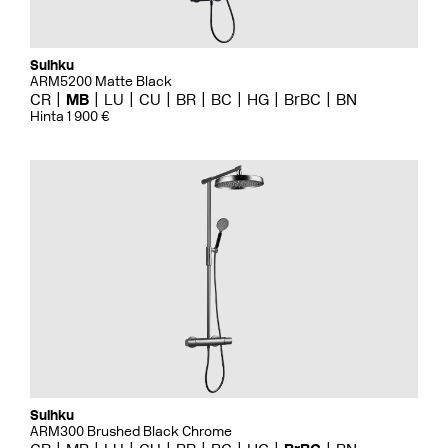
Suihku
ARM5200 Matte Black
CR
MB
LU
CU
BR
BC
HG
BrBC
BN
Hinta 1 900 €
Suihku
ARM300 Brushed Black Chrome