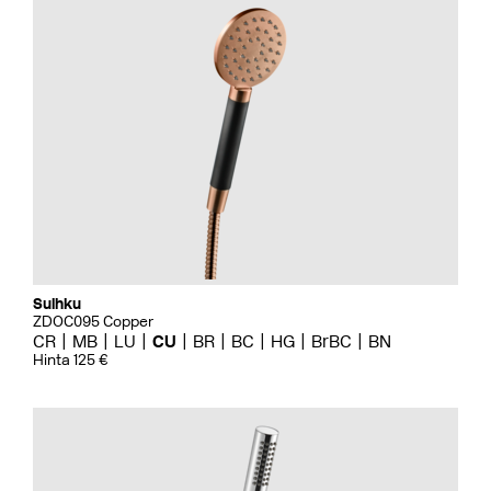
Suihku
ZDOC095 Copper
CR
MB
LU
CU
BR
BC
HG
BrBC
BN
Hinta 125 €