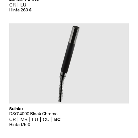
CR
LU
Hinta 260 €
Suihku
DSO14090 Black Chrome
CR
MB
LU
CU
BC
Hinta 175 €