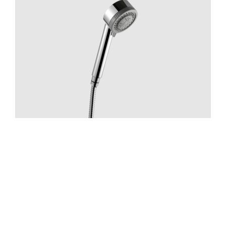
Suihku
ZDOC070 Chrome
Hinta 70 €