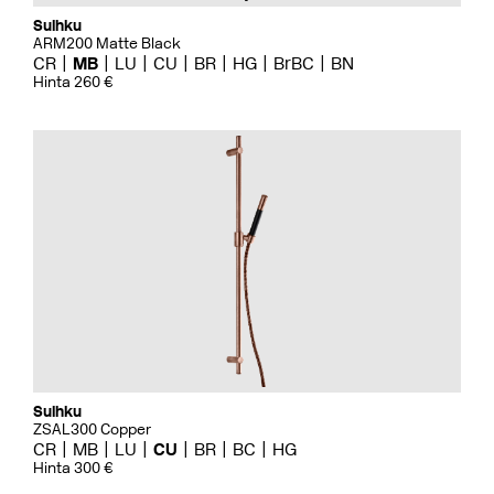
Suihku
ARM200 Matte Black
CR
MB
LU
CU
BR
HG
BrBC
BN
Hinta 260 €
Suihku
ZSAL300 Copper
CR
MB
LU
CU
BR
BC
HG
Hinta 300 €