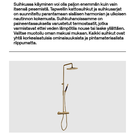
Suihkussa käyminen voi olla paljon enemmän kuin vain
itsensä pesemistä. Tapwellin kattosuihkut ja suihkusarjat
on suunniteltu parantamaan sisäisen harmonian ja ulkoisen
nautinnon kokemusta. Suihkuhanoissamme on
paineentasauksella varustetut termostaatit, jotka
varmistavat ettei veden lämpötila nouse tai laske yllättäen.
Valitse muotoilu oman makusi mukaan. Kaikki suihkut ovat
yhtä korkealaatuisia ominaisuuksista ja pintamateriaalista
riippumatta.