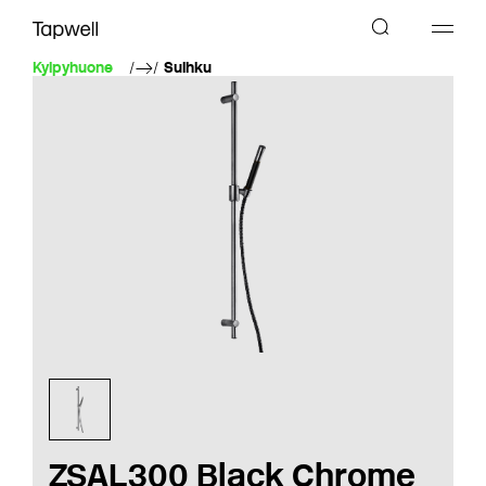
Kylpyhuone
Suihku
ZSAL300 Black Chrome