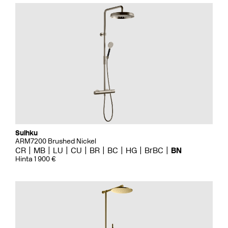
Suihku
ARM7200 Brushed Nickel
CR
MB
LU
CU
BR
BC
HG
BrBC
BN
Hinta 1 900 €