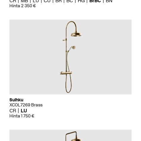
CR
MB
LU
CU
BR
BC
HG
BrBC
BN
Hinta 2 350 €
Suihku
XCOL7269 Brass
CR
LU
Hinta 1 750 €