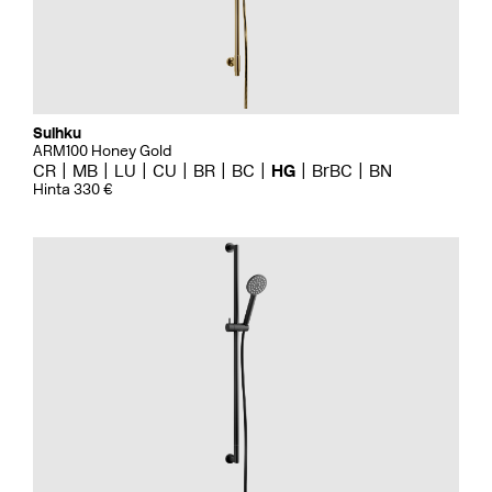
Suihku
ARM100 Honey Gold
CR
MB
LU
CU
BR
BC
HG
BrBC
BN
Hinta 330 €