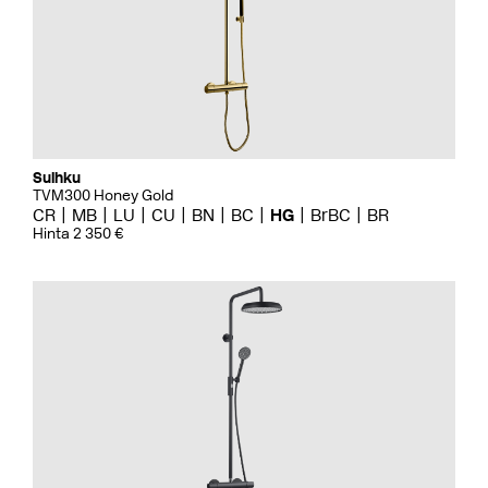
Suihku
TVM300 Honey Gold
CR
MB
LU
CU
BN
BC
HG
BrBC
BR
Hinta 2 350 €