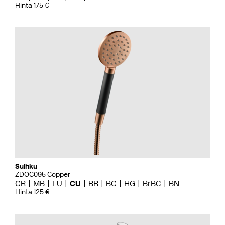
Hinta 175 €
Suihku
ZDOC095 Copper
CR
MB
LU
CU
BR
BC
HG
BrBC
BN
Hinta 125 €