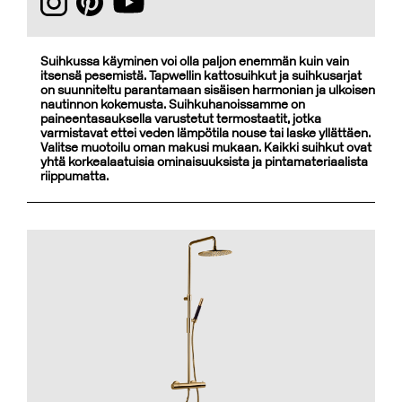
Suihkussa käyminen voi olla paljon enemmän kuin vain
itsensä pesemistä. Tapwellin kattosuihkut ja suihkusarjat
on suunniteltu parantamaan sisäisen harmonian ja ulkoisen
nautinnon kokemusta. Suihkuhanoissamme on
paineentasauksella varustetut termostaatit, jotka
varmistavat ettei veden lämpötila nouse tai laske yllättäen.
Valitse muotoilu oman makusi mukaan. Kaikki suihkut ovat
yhtä korkealaatuisia ominaisuuksista ja pintamateriaalista
riippumatta.