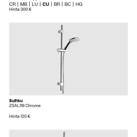
CR
MB
LU
CU
BR
BC
HG
Hinta 300 €
Suihku
ZSAL118 Chrome
Hinta 120 €