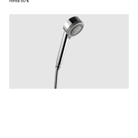
Hinta 50 €
Suihku
ZDOC070 Chrome
Hinta 70 €