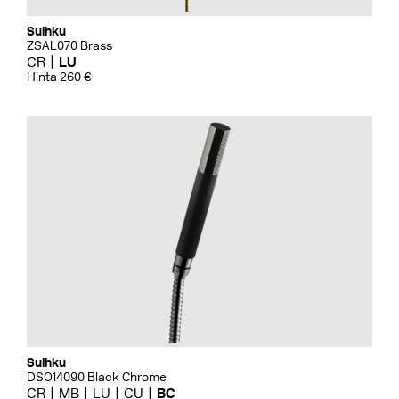
Suihku
ZSAL070 Brass
CR
LU
Hinta 260 €
Suihku
DSO14090 Black Chrome
CR
MB
LU
CU
BC