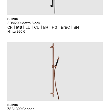
Suihku
ARM200 Matte Black
CR
MB
LU
CU
BR
HG
BrBC
BN
Hinta 260 €
Suihku
ZSAL300 Copper