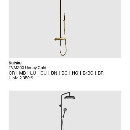
Suihku
TVM300 Honey Gold
CR
MB
LU
CU
BN
BC
HG
BrBC
BR
Hinta 2 350 €