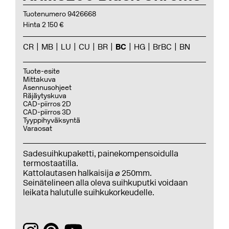
Tuotenumero 9426668
Hinta 2 150 €
CR
MB
LU
CU
BR
BC
HG
BrBC
BN
Tuote-esite
Mittakuva
Asennusohjeet
Räjäytyskuva
CAD-piirros 2D
CAD-piirros 3D
Tyyppihyväksyntä
Varaosat
Sadesuihkupaketti, painekompensoidulla
termostaatilla.
Kattolautasen halkaisija ⌀ 250mm.
Seinätelineen alla oleva suihkuputki voidaan
leikata halutulle suihkukorkeudelle.