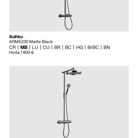
Suihku
ARM5200 Matte Black
CR
MB
LU
CU
BR
BC
HG
BrBC
BN
Hinta 1 900 €