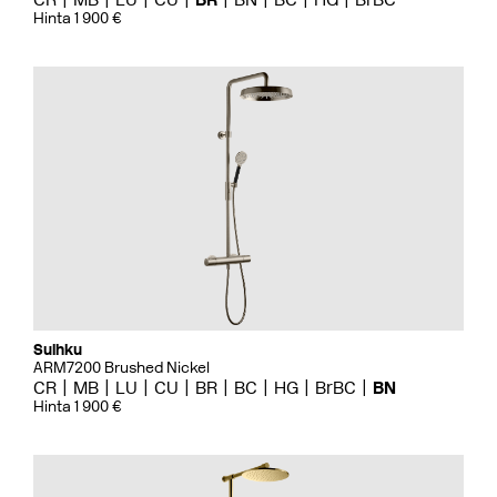
Hinta 1 900 €
Suihku
ARM7200 Brushed Nickel
CR
MB
LU
CU
BR
BC
HG
BrBC
BN
Hinta 1 900 €