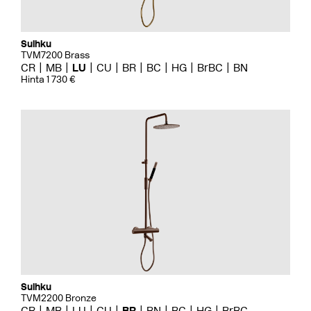
Suihku
TVM7200 Brass
CR
MB
LU
CU
BR
BC
HG
BrBC
BN
Hinta 1 730 €
Suihku
TVM2200 Bronze
CR
MB
LU
CU
BR
BN
BC
HG
BrBC