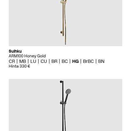
Suihku
ARM100 Honey Gold
CR
MB
LU
CU
BR
BC
HG
BrBC
BN
Hinta 330 €