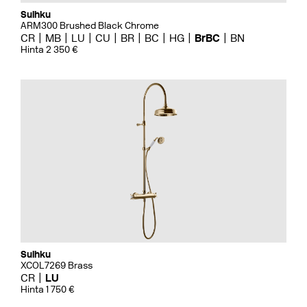
Suihku
ARM300 Brushed Black Chrome
CR
MB
LU
CU
BR
BC
HG
BrBC
BN
Hinta 2 350 €
Suihku
XCOL7269 Brass
CR
LU
Hinta 1 750 €