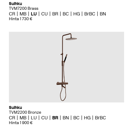
Suihku
TVM7200 Brass
CR
MB
LU
CU
BR
BC
HG
BrBC
BN
Hinta 1 730 €
Suihku
TVM2200 Bronze
CR
MB
LU
CU
BR
BN
BC
HG
BrBC
Hinta 1 900 €