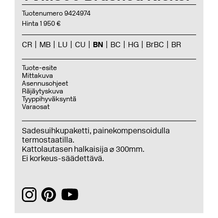
Tuotenumero 9424974
Hinta 1 950 €
CR
MB
LU
CU
BN
BC
HG
BrBC
BR
Tuote-esite
Mittakuva
Asennusohjeet
Räjäytyskuva
Tyyppihyväksyntä
Varaosat
Sadesuihkupaketti, painekompensoidulla
termostaatilla.
Kattolautasen halkaisija ⌀ 300mm.
Ei korkeus-säädettävä.