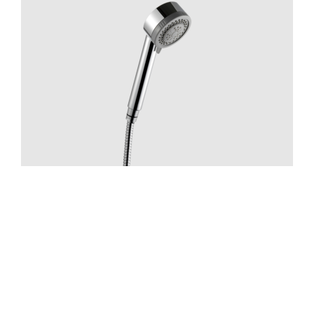
Suihku
ZDOC070 Chrome
Hinta 70 €