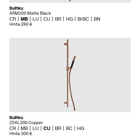
Suihku
ARM200 Matte Black
CR
MB
LU
CU
BR
HG
BrBC
BN
Hinta 260 €
Suihku
ZSAL300 Copper
CR
MB
LU
CU
BR
BC
HG
Hinta 300 €