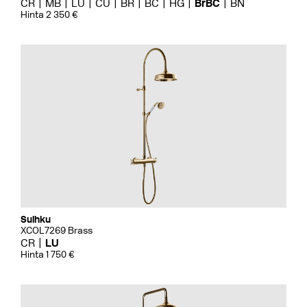
CR
MB
LU
CU
BR
BC
HG
BrBC
BN
Hinta 2 350 €
Suihku
XCOL7269 Brass
CR
LU
Hinta 1 750 €