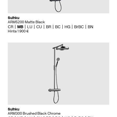
Suihku
ARM5200 Matte Black
CR
MB
LU
CU
BR
BC
HG
BrBC
BN
Hinta 1 900 €
Suihku
ARM300 Brushed Black Chrome