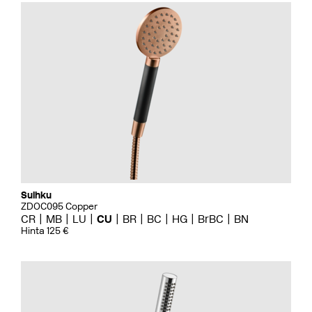
Suihku
ZDOC095 Copper
CR
MB
LU
CU
BR
BC
HG
BrBC
BN
Hinta 125 €