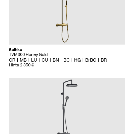
Suihku
TVM300 Honey Gold
CR
MB
LU
CU
BN
BC
HG
BrBC
BR
Hinta 2 350 €