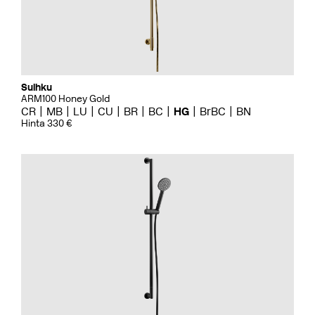
Suihku
ARM100 Honey Gold
CR
MB
LU
CU
BR
BC
HG
BrBC
BN
Hinta 330 €