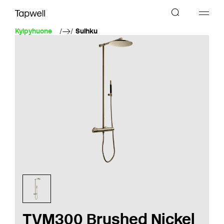
Kylpyhuone
Suihku
TVM300 Brushed Nickel