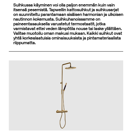
Suihkussa käyminen voi olla paljon enemmän kuin vain
itsensä pesemistä. Tapwellin kattosuihkut ja suihkusarjat
on suunniteltu parantamaan sisäisen harmonian ja ulkoisen
nautinnon kokemusta. Suihkuhanoissamme on
paineentasauksella varustetut termostaatit, jotka
varmistavat ettei veden lämpötila nouse tai laske yllättäen.
Valitse muotoilu oman makusi mukaan. Kaikki suihkut ovat
yhtä korkealaatuisia ominaisuuksista ja pintamateriaalista
riippumatta.