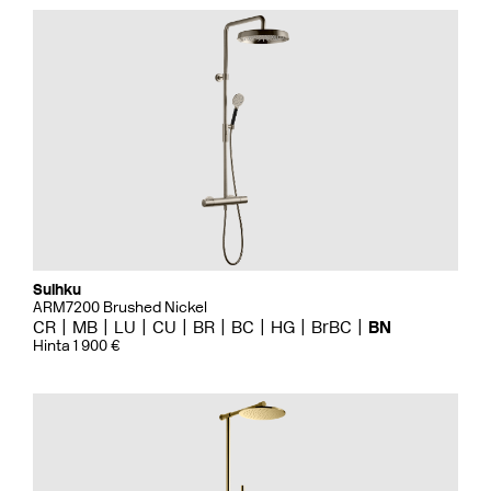
Suihku
ARM7200 Brushed Nickel
CR
MB
LU
CU
BR
BC
HG
BrBC
BN
Hinta 1 900 €