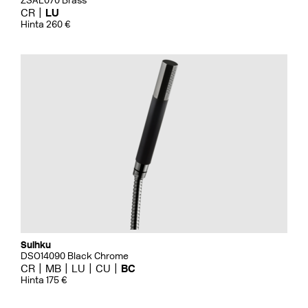
ZSAL070 Brass
CR
LU
Hinta 260 €
Suihku
DSO14090 Black Chrome
CR
MB
LU
CU
BC
Hinta 175 €