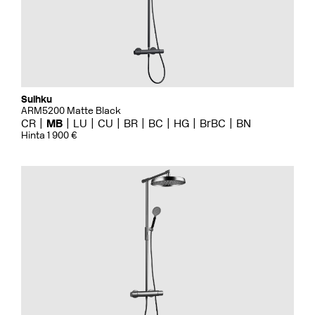
Suihku
ARM5200 Matte Black
CR
MB
LU
CU
BR
BC
HG
BrBC
BN
Hinta 1 900 €