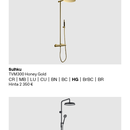
Suihku
TVM300 Honey Gold
CR
MB
LU
CU
BN
BC
HG
BrBC
BR
Hinta 2 350 €