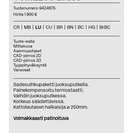
Tuotenumero 9424875
Hinta 1 900 €
CR
MB
LU
CU
BR
BN
BC
HG
BrBC
Tuote-esite
Mittakuva
Asennusohjeet
CAD-piirros 2D
CAD-piirros 3D
Tyyppihyväksyntä
Varaosat
Sadesuihkupaketti juoksuputkella.
Painekompensoitu termostaatti.
Vaihdin juoksuputkessa.
Korkeus säädettävissä.
Kattolautasen halkaisija ⌀ 250mm.
Voimakkaasti patinoituva