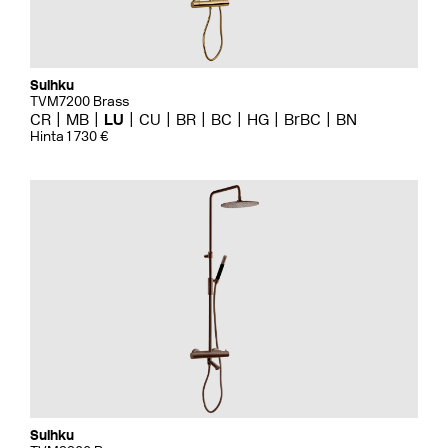
Suihku
TVM7200 Brass
CR
MB
LU
CU
BR
BC
HG
BrBC
BN
Hinta 1 730 €
Suihku