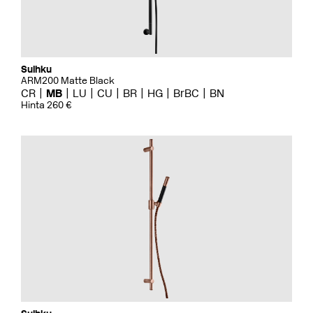
Suihku
ARM200 Matte Black
CR
MB
LU
CU
BR
HG
BrBC
BN
Hinta 260 €