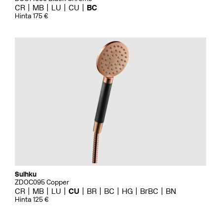
CR
MB
LU
CU
BC
Hinta 175 €
Suihku
ZDOC095 Copper
CR
MB
LU
CU
BR
BC
HG
BrBC
BN
Hinta 125 €