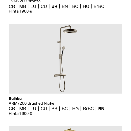
TVM2200 Bronze
CR
MB
LU
CU
BR
BN
BC
HG
BrBC
Hinta 1 900 €
Suihku
ARM7200 Brushed Nickel
CR
MB
LU
CU
BR
BC
HG
BrBC
BN
Hinta 1 900 €