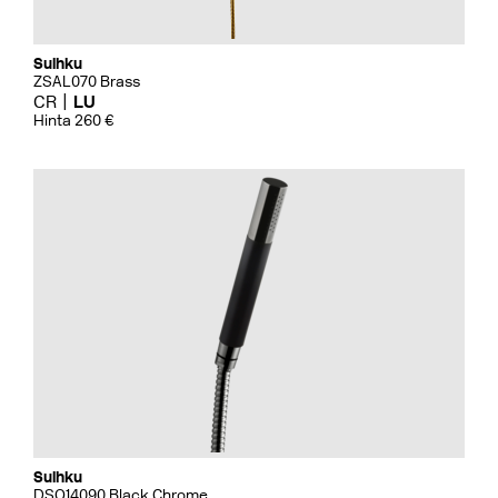
Suihku
ZSAL070 Brass
CR
LU
Hinta 260 €
Suihku
DSO14090 Black Chrome