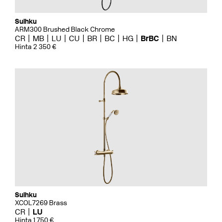
Suihku
ARM300 Brushed Black Chrome
CR
MB
LU
CU
BR
BC
HG
BrBC
BN
Hinta 2 350 €
Suihku
XCOL7269 Brass
CR
LU
Hinta 1 750 €