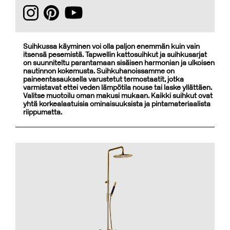
Suihkussa käyminen voi olla paljon enemmän kuin vain
itsensä pesemistä. Tapwellin kattosuihkut ja suihkusarjat
on suunniteltu parantamaan sisäisen harmonian ja ulkoisen
nautinnon kokemusta. Suihkuhanoissamme on
paineentasauksella varustetut termostaatit, jotka
varmistavat ettei veden lämpötila nouse tai laske yllättäen.
Valitse muotoilu oman makusi mukaan. Kaikki suihkut ovat
yhtä korkealaatuisia ominaisuuksista ja pintamateriaalista
riippumatta.