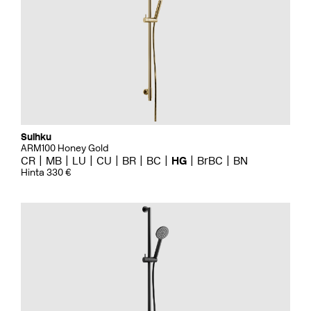
Suihku
ARM100 Honey Gold
CR
MB
LU
CU
BR
BC
HG
BrBC
BN
Hinta 330 €