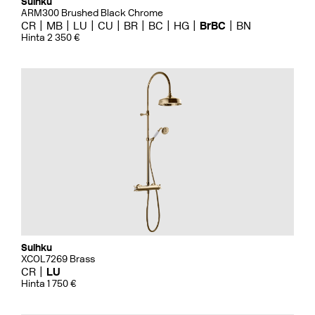
Suihku
ARM300 Brushed Black Chrome
CR
MB
LU
CU
BR
BC
HG
BrBC
BN
Hinta 2 350 €
Suihku
XCOL7269 Brass
CR
LU
Hinta 1 750 €