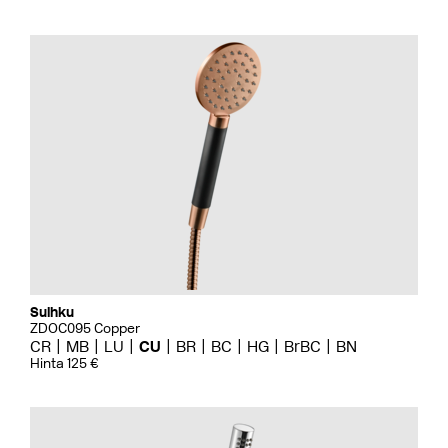
Suihku
ZDOC095 Copper
CR
MB
LU
CU
BR
BC
HG
BrBC
BN
Hinta 125 €