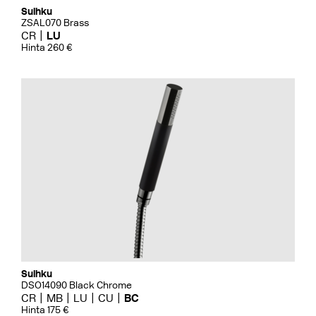
Suihku
ZSAL070 Brass
CR
LU
Hinta 260 €
Suihku
DSO14090 Black Chrome
CR
MB
LU
CU
BC
Hinta 175 €