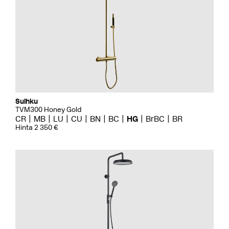
Suihku
TVM300 Honey Gold
CR
MB
LU
CU
BN
BC
HG
BrBC
BR
Hinta 2 350 €