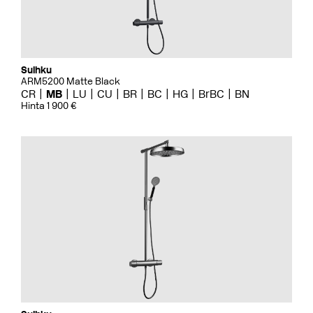
Suihku
ARM5200 Matte Black
CR
MB
LU
CU
BR
BC
HG
BrBC
BN
Hinta 1 900 €