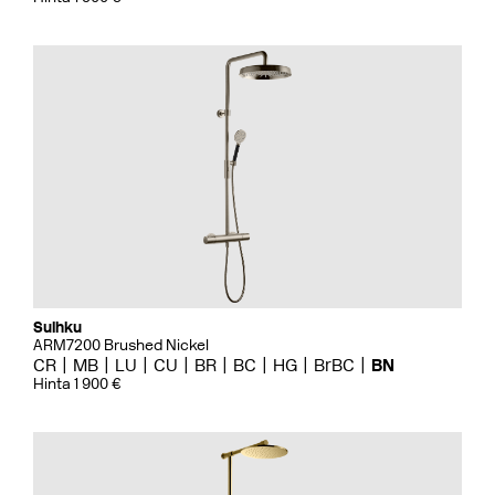
Suihku
ARM7200 Brushed Nickel
CR
MB
LU
CU
BR
BC
HG
BrBC
BN
Hinta 1 900 €