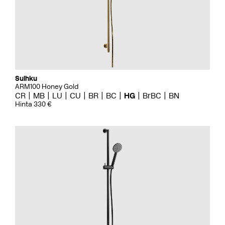
Suihku
ARM100 Honey Gold
CR
MB
LU
CU
BR
BC
HG
BrBC
BN
Hinta 330 €