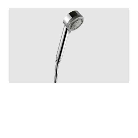
Suihku
ZDOC070 Chrome
Hinta 70 €