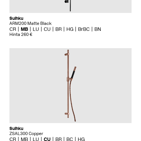
Suihku
ARM200 Matte Black
CR
MB
LU
CU
BR
HG
BrBC
BN
Hinta 260 €
Suihku
ZSAL300 Copper
CR
MB
LU
CU
BR
BC
HG