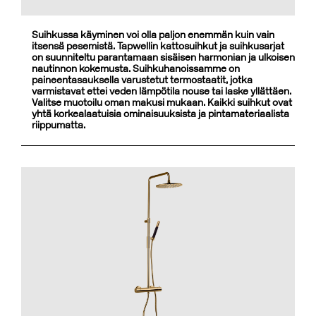
Suihkussa käyminen voi olla paljon enemmän kuin vain
itsensä pesemistä. Tapwellin kattosuihkut ja suihkusarjat
on suunniteltu parantamaan sisäisen harmonian ja ulkoisen
nautinnon kokemusta. Suihkuhanoissamme on
paineentasauksella varustetut termostaatit, jotka
varmistavat ettei veden lämpötila nouse tai laske yllättäen.
Valitse muotoilu oman makusi mukaan. Kaikki suihkut ovat
yhtä korkealaatuisia ominaisuuksista ja pintamateriaalista
riippumatta.