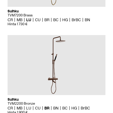
Suihku
TVM7200 Brass
CR
MB
LU
CU
BR
BC
HG
BrBC
BN
Hinta 1 730 €
Suihku
TVM2200 Bronze
CR
MB
LU
CU
BR
BN
BC
HG
BrBC
Hinta 1 900 €