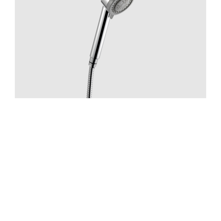
Suihku
ZDOC070 Chrome
Hinta 70 €