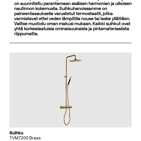
on suunniteltu parantamaan sisäisen harmonian ja ulkoisen
nautinnon kokemusta. Suihkuhanoissamme on
paineentasauksella varustetut termostaatit, jotka
varmistavat ettei veden lämpötila nouse tai laske yllättäen.
Valitse muotoilu oman makusi mukaan. Kaikki suihkut ovat
yhtä korkealaatuisia ominaisuuksista ja pintamateriaalista
riippumatta.
Suihku
TVM7200 Brass