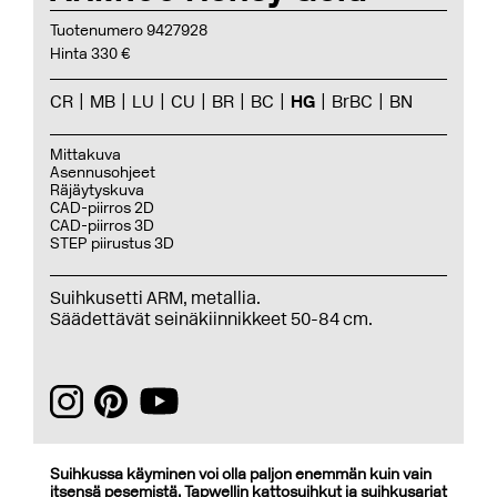
Tuotenumero 9427928
Hinta 330 €
CR
MB
LU
CU
BR
BC
HG
BrBC
BN
Mittakuva
Asennusohjeet
Räjäytyskuva
CAD-piirros 2D
CAD-piirros 3D
STEP piirustus 3D
Suihkusetti ARM, metallia.
Säädettävät seinäkiinnikkeet 50-84 cm.
Suihkussa käyminen voi olla paljon enemmän kuin vain
itsensä pesemistä. Tapwellin kattosuihkut ja suihkusarjat