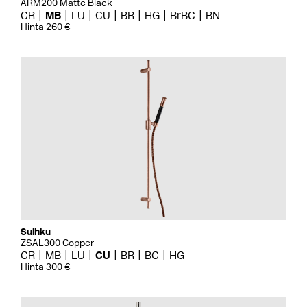
ARM200 Matte Black
CR
MB
LU
CU
BR
HG
BrBC
BN
Hinta 260 €
Suihku
ZSAL300 Copper
CR
MB
LU
CU
BR
BC
HG
Hinta 300 €