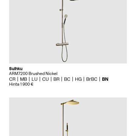
Suihku
ARM7200 Brushed Nickel
CR
MB
LU
CU
BR
BC
HG
BrBC
BN
Hinta 1 900 €