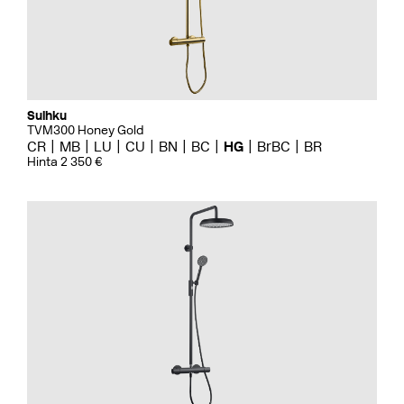
Suihku
TVM300 Honey Gold
CR
MB
LU
CU
BN
BC
HG
BrBC
BR
Hinta 2 350 €