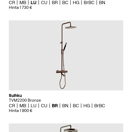
CR
MB
LU
CU
BR
BC
HG
BrBC
BN
Hinta 1 730 €
Suihku
TVM2200 Bronze
CR
MB
LU
CU
BR
BN
BC
HG
BrBC
Hinta 1 900 €