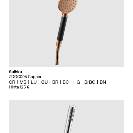
Suihku
ZDOC095 Copper
CR
MB
LU
CU
BR
BC
HG
BrBC
BN
Hinta 125 €