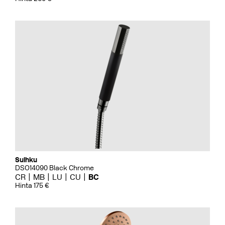
Suihku
DSO14090 Black Chrome
CR
MB
LU
CU
BC
Hinta 175 €