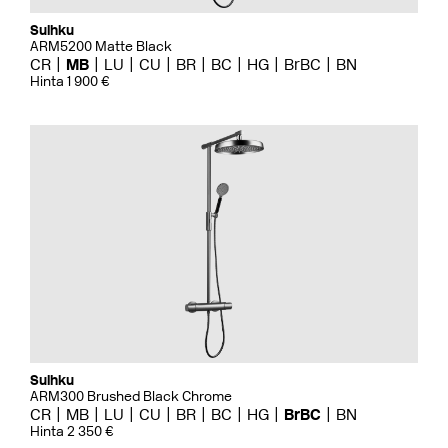
Suihku
ARM5200 Matte Black
CR
MB
LU
CU
BR
BC
HG
BrBC
BN
Hinta 1 900 €
Suihku
ARM300 Brushed Black Chrome
CR
MB
LU
CU
BR
BC
HG
BrBC
BN
Hinta 2 350 €