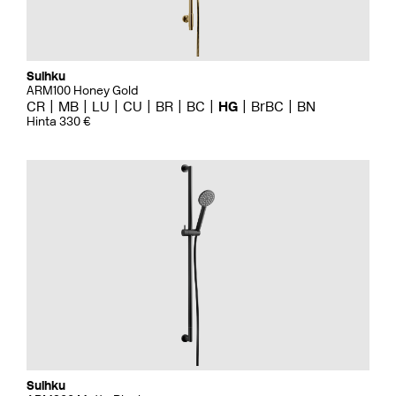
Suihku
ARM100 Honey Gold
CR
MB
LU
CU
BR
BC
HG
BrBC
BN
Hinta 330 €
Suihku