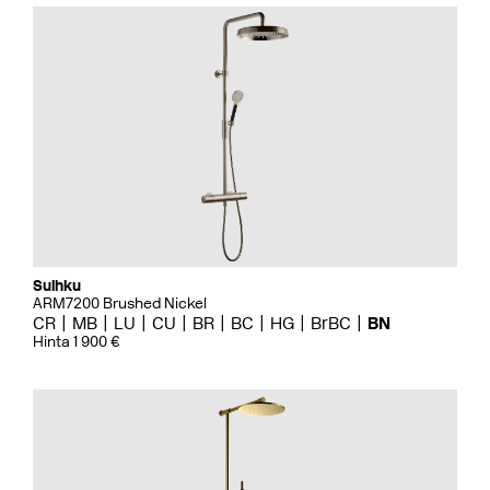
Suihku
ARM7200 Brushed Nickel
CR
MB
LU
CU
BR
BC
HG
BrBC
BN
Hinta 1 900 €