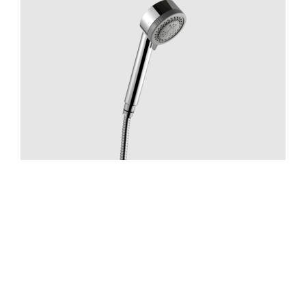
Suihku
ZDOC070 Chrome
Hinta 70 €