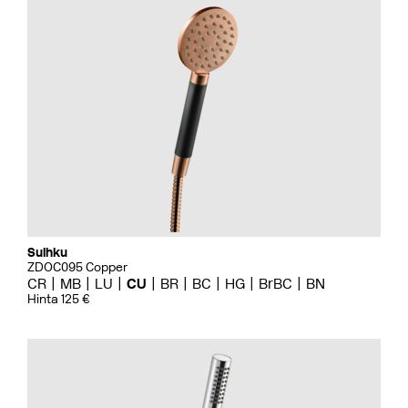
Suihku
ZDOC095 Copper
CR
MB
LU
CU
BR
BC
HG
BrBC
BN
Hinta 125 €