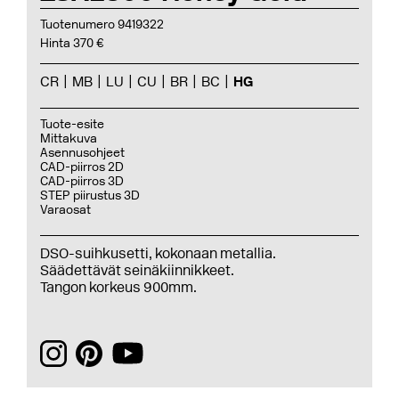
Tuotenumero 9419322
Hinta 370 €
CR
MB
LU
CU
BR
BC
HG
Tuote-esite
Mittakuva
Asennusohjeet
CAD-piirros 2D
CAD-piirros 3D
STEP piirustus 3D
Varaosat
DSO-suihkusetti, kokonaan metallia.
Säädettävät seinäkiinnikkeet.
Tangon korkeus 900mm.