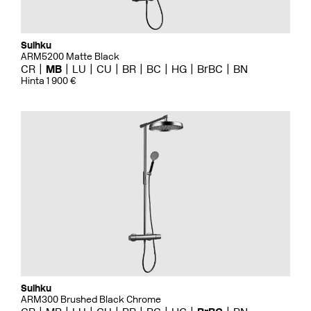
Suihku
ARM5200 Matte Black
CR
MB
LU
CU
BR
BC
HG
BrBC
BN
Hinta 1 900 €
Suihku
ARM300 Brushed Black Chrome