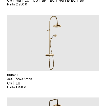
CR
MB
LU
CU
BR
BC
HG
BrBC
BN
Hinta 2 350 €
Suihku
XCOL7269 Brass
CR
LU
Hinta 1 750 €