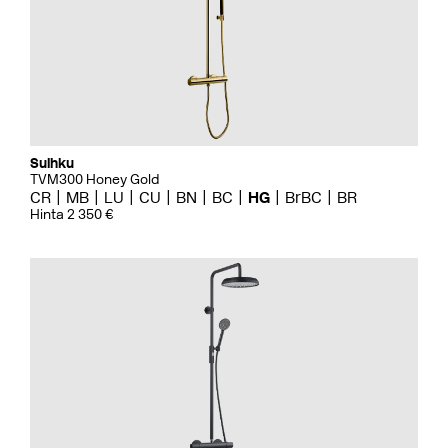
Suihku
TVM300 Honey Gold
CR
MB
LU
CU
BN
BC
HG
BrBC
BR
Hinta 2 350 €