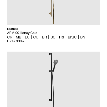
Suihku
ARM100 Honey Gold
CR
MB
LU
CU
BR
BC
HG
BrBC
BN
Hinta 330 €