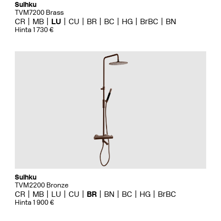
Suihku
TVM7200 Brass
CR
MB
LU
CU
BR
BC
HG
BrBC
BN
Hinta 1 730 €
Suihku
TVM2200 Bronze
CR
MB
LU
CU
BR
BN
BC
HG
BrBC
Hinta 1 900 €