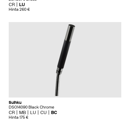
CR
LU
Hinta 260 €
Suihku
DSO14090 Black Chrome
CR
MB
LU
CU
BC
Hinta 175 €