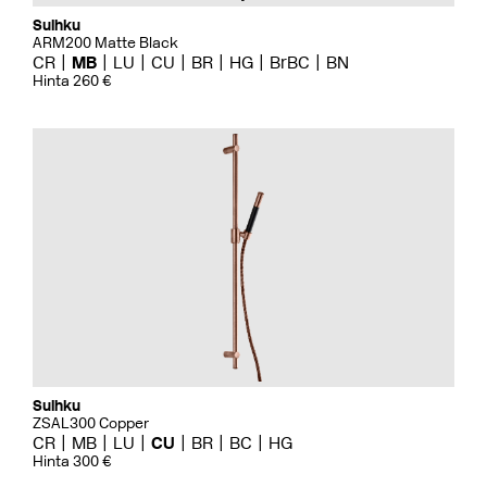
Suihku
ARM200 Matte Black
CR
MB
LU
CU
BR
HG
BrBC
BN
Hinta 260 €
Suihku
ZSAL300 Copper
CR
MB
LU
CU
BR
BC
HG
Hinta 300 €