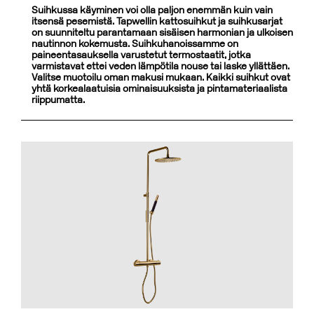
Suihkussa käyminen voi olla paljon enemmän kuin vain
itsensä pesemistä. Tapwellin kattosuihkut ja suihkusarjat
on suunniteltu parantamaan sisäisen harmonian ja ulkoisen
nautinnon kokemusta. Suihkuhanoissamme on
paineentasauksella varustetut termostaatit, jotka
varmistavat ettei veden lämpötila nouse tai laske yllättäen.
Valitse muotoilu oman makusi mukaan. Kaikki suihkut ovat
yhtä korkealaatuisia ominaisuuksista ja pintamateriaalista
riippumatta.